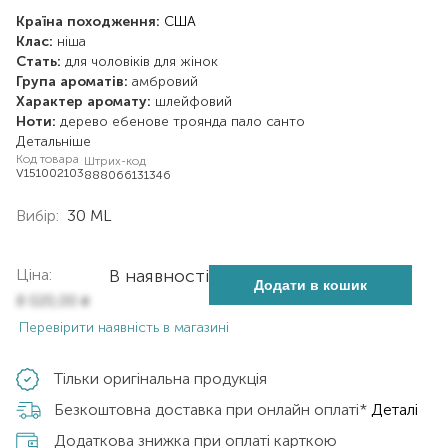
Країна походження:
США
Клас:
ніша
Стать:
для чоловіків
для жінок
Група ароматів:
амбровий
Характер аромату:
шлейфовий
Ноти:
дерево ебенове
троянда
пало санто
Детальніше
Код товара
Штрих-код
V151002103
888066131346
Вибір:
30 ML
Ціна:
В наявності
Додати в кошик
8 020,00
₴
Перевірити наявність в магазині
Тільки оригінальна продукція
Безкоштовна доставка при онлайн оплаті*
Деталі
Додаткова знижка при оплаті карткою