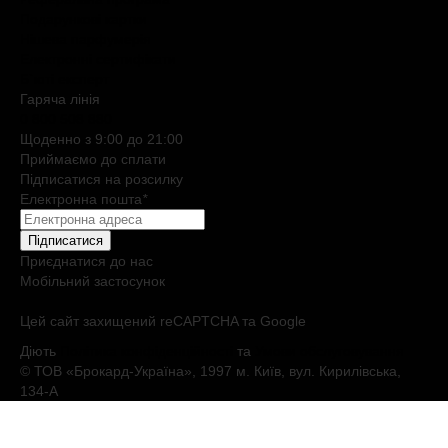
Подарункові картки
Нішева парфумерія
Електронні сертифікати
Б`юті експерт
Гаряча лiнiя
0 800 508 880
Щоденно з 9:00 до 21:00
Приймаємо до сплати
Підписатися на розсилку
Електронна пошта
*
Підписатися
Приєднатися до нас
Мобільний застосунок
Цей сайт захищений reCAPTCHA та Google
Діють
Політика конфіденційності
та
Умови обслуговування
© ТОВ «Брокард-Україна», 1997 м. Київ, вул. Кирилівська,
134-А