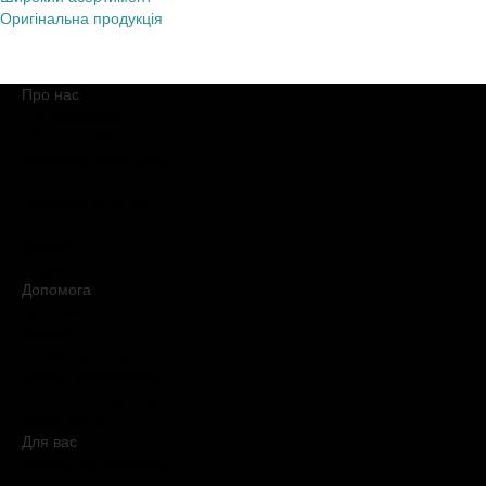
Оригінальна продукція
Про нас
Про компанію
Обіцянки BROCARD
Магазини BROCARD
Вакансії
#КупуйОРИГІНАЛ
Контакти
Новини
Медіакіт
Допомога
Доставка
Оплата
Умови продажу
Обмін і повернення
Питання та відповіді
Мапа сайту
Для вас
Дисконтна програма
Реферальна програма