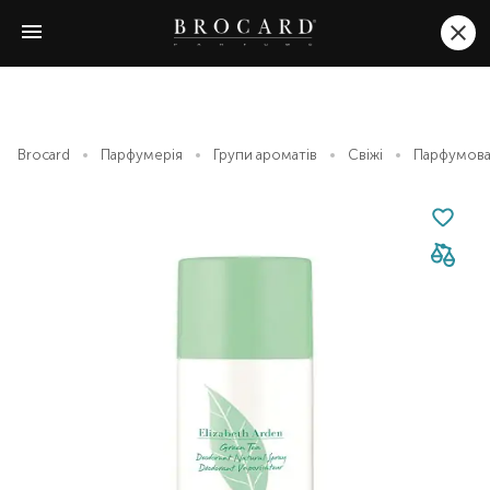
Brocard
Парфумерія
Групи ароматів
Свіжі
Парфумован