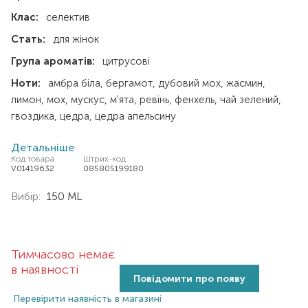
Клас:
селектив
Стать:
для жінок
Група ароматів:
цитрусові
Ноти:
амбра біла
бергамот
дубовий мох
жасмин
лимон
мох
мускус
м'ята
ревінь
фенхель
чай зелений
гвоздика
цедра
цедра апельсину
Детальніше
Код товара
Штрих-код
V01419632
085805199180
Вибір:
150 ML
Тимчасово немає
в наявності
Повідомити про появу
Перевірити наявність в магазині