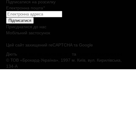
Підписатися на розсилку
Електронна пошта
*
Підписатися
Приєднатися до нас
Мобільний застосунок
Цей сайт захищений reCAPTCHA та Google
Діють
Політика конфіденційності
та
Умови обслуговування
© ТОВ «Брокард-Україна», 1997 м. Київ, вул. Кирилівська,
134-А