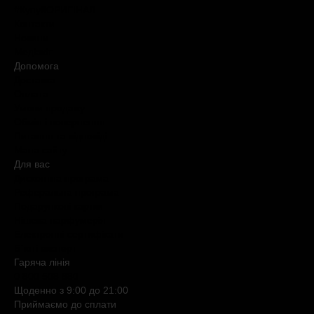
#КупуйОРИГІНАЛ
Контакти
Новини
Медіакіт
Допомога
Доставка
Оплата
Умови продажу
Обмін і повернення
Питання та відповіді
Мапа сайту
Для вас
Дисконтна програма
Реферальна програма
Подарункові картки
Нішева парфумерія
Електронні сертифікати
Б`юті експерт
Гаряча лiнiя
0 800 508 880
Щоденно з 9:00 до 21:00
Приймаємо до сплати