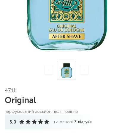
4711
Original
парфумований лосьйон після гоління
5.0
на основі
3
відгуків