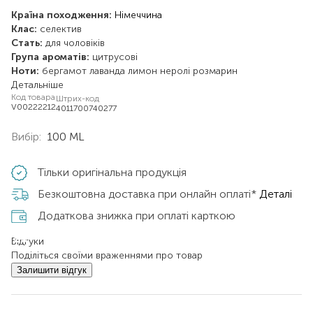
Країна походження:
Німеччина
Клас:
селектив
Стать:
для чоловіків
Група ароматів:
цитрусові
Ноти:
бергамот
лаванда
лимон
неролі
розмарин
Детальніше
Код товара
Штрих-код
V00222212
4011700740277
Вибір:
100 ML
Тільки оригінальна продукція
Безкоштовна доставка при онлайн оплаті*
Деталі
Додаткова знижка при оплаті карткою
Відгуки
Поділіться своїми враженнями про товар
Залишити відгук