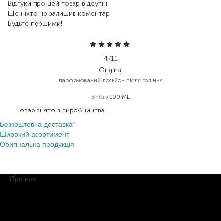
Відгуки про цей товар відсутні
Ще ніхто не залишив коментар
Будьте першими!
4711
Original
парфумований лосьйон після гоління
Вибір
100 ML
Товар знято з виробництва
Безкоштовна доставка*
Широкий асортимент
Оригінальна продукція
Про нас
Про компанію
Обіцянки BROCARD
Магазини BROCARD
Вакансії