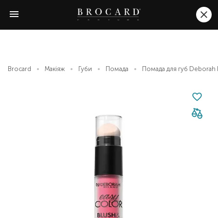
Brocard
Макіяж
Губи
Помада
Помада для губ Deborah E