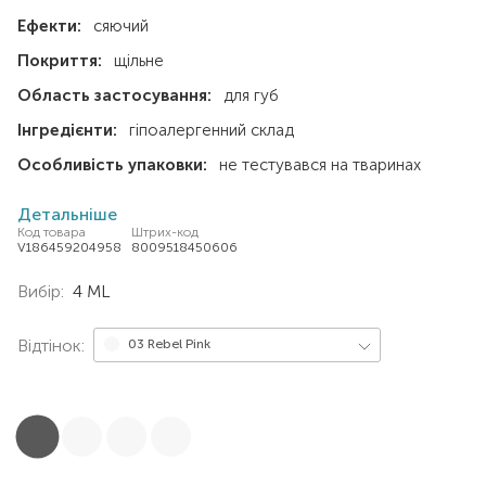
Ефекти:
сяючий
Покриття:
щільне
Область застосування:
для губ
Інгредієнти:
гіпоалергенний склад
Особливість упаковки:
не тестувався на тваринах
Детальніше
Код товара
Штрих-код
V186459204958
8009518450606
Вибір:
4 ML
Відтінок:
03 Rebel Pink