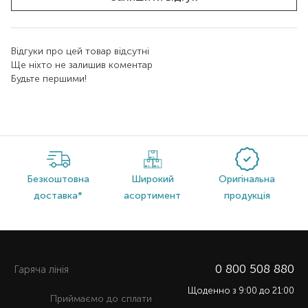
Відгуки про цей товар відсутні
Ще ніхто не залишив коментар
Будьте першими!
Безкоштовна
Широкий
Оригінальна
доставка*
асортимент
продукція
0 800 508 880
Гаряча лiнiя
Щоденно з 9:00 до 21:00
Приймаємо до сплати