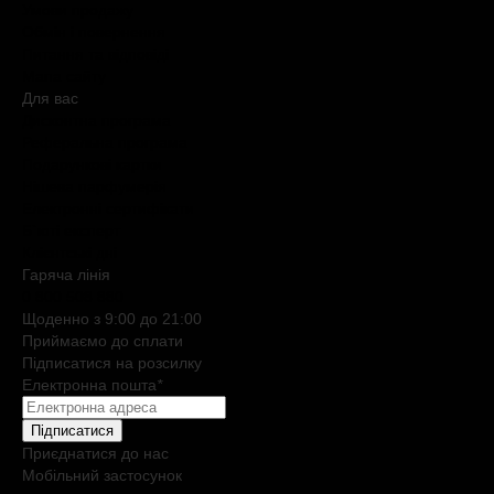
Умови продажу
Обмін і повернення
Питання та відповіді
Мапа сайту
Для вас
Дисконтна програма
Реферальна програма
Подарункові картки
Нішева парфумерія
Електронні сертифікати
Б`юті експерт
Клієнтські дні
Гаряча лiнiя
0 800 508 880
Щоденно з 9:00 до 21:00
Приймаємо до сплати
Підписатися на розсилку
Електронна пошта
*
Підписатися
Приєднатися до нас
Мобільний застосунок