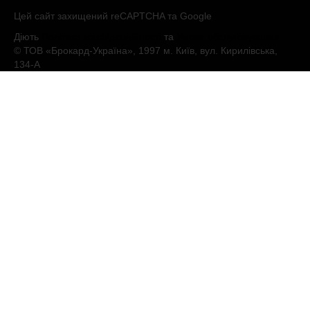
Цей сайт захищений reCAPTCHA та Google
Діють
Політика конфіденційності
та
Умови обслуговування
© ТОВ «Брокард-Україна», 1997 м. Київ, вул. Кирилівська,
134-А