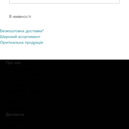
589,00
₴
412,30
₴
В наявності
Безкоштовна доставка*
Широкий асортимент
Оригінальна продукція
Про нас
Про компанію
Обіцянки BROCARD
Магазини BROCARD
Вакансії
#КупуйОРИГІНАЛ
Контакти
Новини
Медіакіт
Допомога
Доставка
Оплата