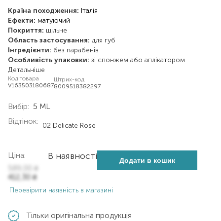
Країна походження:
Італія
Ефекти:
матуючий
Покриття:
щільне
Область застосування:
для губ
Інгредієнти:
без парабенів
Особливість упаковки:
зі спонжем або аплікатором
Детальніше
Код товара
Штрих-код
V163503180687
8009518382297
Вибір:
5 ML
Відтінок:
02 Delicate Rose
Ціна:
В наявності
Додати в кошик
589,00
₴
412,30
₴
Перевірити наявність в магазині
Тільки оригінальна продукція