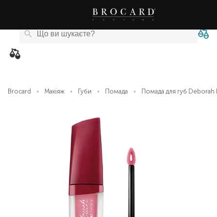
Каталог
Бренди
Акції
Новини
Магазини
eCard
товарів
Brocard
Макіяж
Губи
Помада
Помада для губ Deborah 