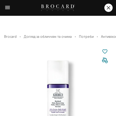
Brocard
Догляд за обличчям та очима
Потреби
Антивіко