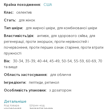
Країна походження:
США
Клас:
селектив
Стать:
для жінок
Тип шкіри:
для жирної шкіри
для комбінованої шкіри
Властивість/дія:
антивік
для здорового сяйва
для
регенерації
проти зморшок
проти нерівностей і
почервоніння
проти перших ознак старіння
проти втрати
пружності
Вік:
30-34
35-39
40-44
45-49
50-54
55-59
60-69
70
та вище
Область застосування:
для обличчя
Інгредієнти:
пептиди
ретинол
Особливість упаковки:
з дозатором
Детальніше
Код товара
Штрих-код
V142604483
3605972526489