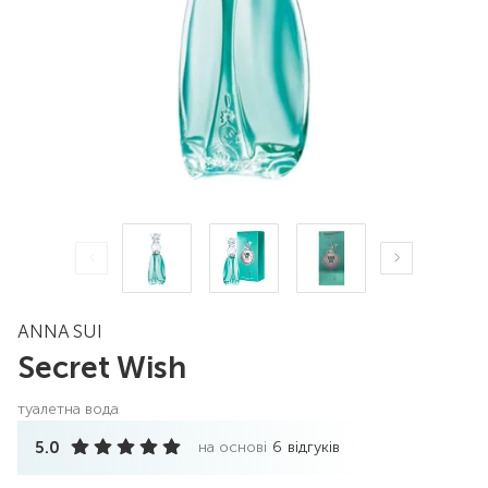
ANNA SUI
Secret Wish
туалетна вода
5.0
на основі
6
відгуків