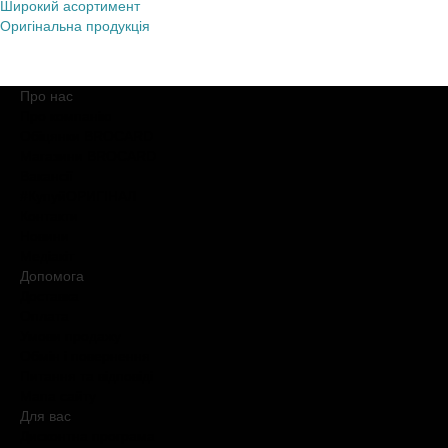
Широкий асортимент
Оригінальна продукція
Про нас
Про компанію
Обіцянки BROCARD
Магазини BROCARD
Вакансії
#КупуйОРИГІНАЛ
Контакти
Новини
Медіакіт
Допомога
Доставка
Оплата
Умови продажу
Обмін і повернення
Питання та відповіді
Мапа сайту
Для вас
Дисконтна програма