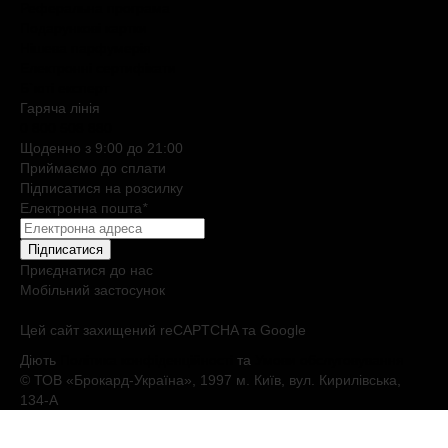
Реферальна програма
Подарункові картки
Нішева парфумерія
Електронні сертифікати
Б`юті експерт
Гаряча лiнiя
0 800 508 880
Щоденно з 9:00 до 21:00
Приймаємо до сплати
Підписатися на розсилку
Електронна пошта
*
Підписатися
Приєднатися до нас
Мобільний застосунок
Цей сайт захищений reCAPTCHA та Google
Діють
Політика конфіденційності
та
Умови обслуговування
© ТОВ «Брокард-Україна», 1997 м. Київ, вул. Кирилівська,
134-А