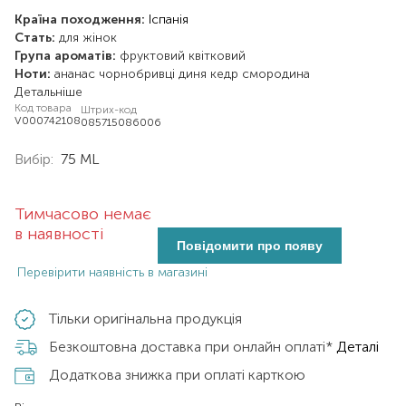
Країна походження:
Іспанія
Стать:
для жінок
Група ароматів:
фруктовий
квітковий
Ноти:
ананас
чорнобривці
диня
кедр
смородина
Детальніше
Код товара
Штрих-код
V000742108
085715086006
Вибір:
75 ML
Тимчасово немає
в наявності
Повідомити про появу
Перевірити наявність в магазині
Тільки оригінальна продукція
Безкоштовна доставка при онлайн оплаті*
Деталі
Додаткова знижка при оплаті карткою