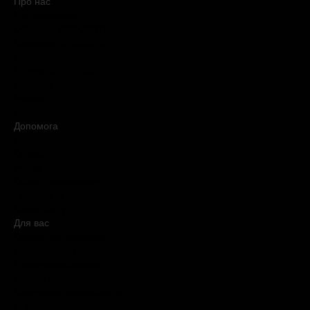
Про нас
Про компанію
Обіцянки BROCARD
Магазини BROCARD
Вакансії
#КупуйОРИГІНАЛ
Контакти
Новини
Медіакіт
Допомога
Доставка
Оплата
Умови продажу
Обмін і повернення
Питання та відповіді
Мапа сайту
Для вас
Дисконтна програма
Реферальна програма
Подарункові картки
Нішева парфумерія
Електронні сертифікати
Б`юті експерт