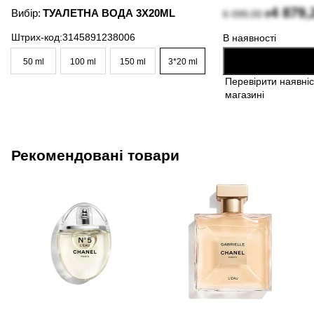
4 879
Вибір:
ТУАЛЕТНА ВОДА 3X20ML
6 099,00
₴
Штрих-код:
3145891238006
В наявності
В кошик
50 ml
100 ml
150 ml
3*20 ml
Перевірити наявніс
магазині
Рекомендовані товари