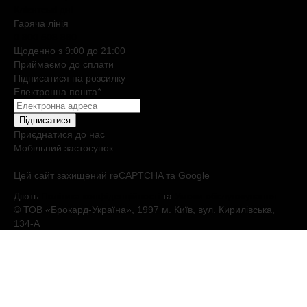
Клієнтські дні
Гаряча лiнiя
0 800 508 880
Щоденно з 9:00 до 21:00
Приймаємо до сплати
Підписатися на розсилку
Електронна пошта
*
Підписатися
Приєднатися до нас
Мобільний застосунок
Цей сайт захищений reCAPTCHA та Google
Діють
Політика конфіденційності
та
Умови обслуговування
© ТОВ «Брокард-Україна», 1997 м. Київ, вул. Кирилівська,
134-А