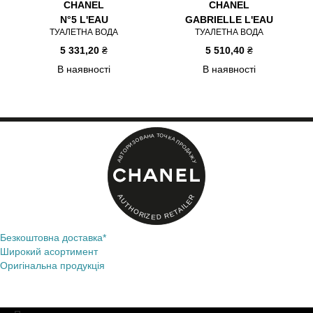
CHANEL
CHANEL
N°5 L'EAU
GABRIELLE L'EAU
ТУАЛЕТНА ВОДА
ТУАЛЕТНА ВОДА
5 331,20
₴
5 510,40
₴
В наявності
В наявності
Item 1 of 1
Т
А
О
Н
Ч
А
К
В
А
О
П
З
Р
И
О
Р
Д
О
А
Т
Ж
В
А
У
A
R
U
E
T
L
H
I
A
O
T
E
R
I
R
Z
E
D
Безкоштовна доставка*
Широкий асортимент
Оригінальна продукція