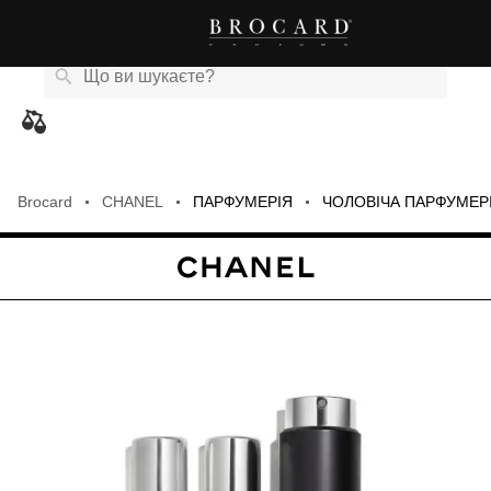
Каталог
Бренди
Акції
Новини
Магазини
eCard
товарів
Brocard
CHANEL
ПАРФУМЕРІЯ
ЧОЛОВІЧА ПАРФУМЕР