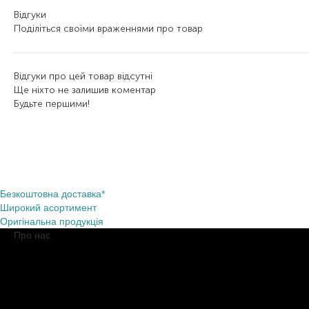
Відгуки
Поділіться своїми враженнями про товар
Відгуки про цей товар відсутні
Ще ніхто не залишив коментар
Будьте першими!
Безкоштовна доставка*
Широкий асортимент
Оригінальна продукція
Про нас
Про компанію
Обіцянки BROCARD
Магазини BROCARD
Вакансії
#КупуйОРИГІНАЛ