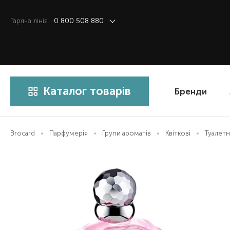
Гаряча лiнiя
0 800 508 880
Каталог товарів
Бренди
Brocard
Парфумерія
Групи ароматів
Квіткові
Туалетн