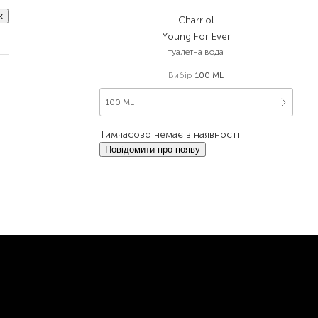
к
Charriol
Young For Ever
туалетна вода
Вибір
100 ML
100 ML
Тимчасово немає в наявності
Повідомити про появу