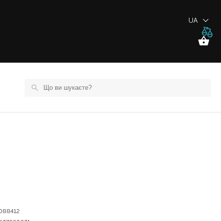
UA
088412