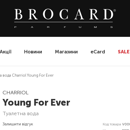
Акції
Новини
Магазини
eCard
SALE
а вода Charriol Young For Ever
CHARRIOL
Young For Ever
туалетна вода
Залишити відгук
Код товара
V00