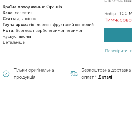
Штрих-код
3331
Країна походження:
Франція
Клас:
селектив
Вибір:
100 
Стать:
для жінок
Тимчасово 
Група ароматів:
деревні
фруктовий
квітковий
Ноти:
бергамот
вербена лимонна
лимон
мускус
півонія
Детальніше
Перевірити на
Тільки оригінальна
Безкоштовна доставка
продукція
оплаті*
Деталі