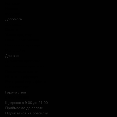
Контакти
Новини
Медіакіт
Допомога
Доставка
Оплата
Умови продажу
Обмін і повернення
Питання та відповіді
Мапа сайту
Для вас
Дисконтна програма
Реферальна програма
Подарункові картки
Нішева парфумерія
Електронні сертифікати
Б`юті експерт
Гаряча лiнiя
0 800 508 880
Щоденно з 9:00 до 21:00
Приймаємо до сплати
Підписатися на розсилку