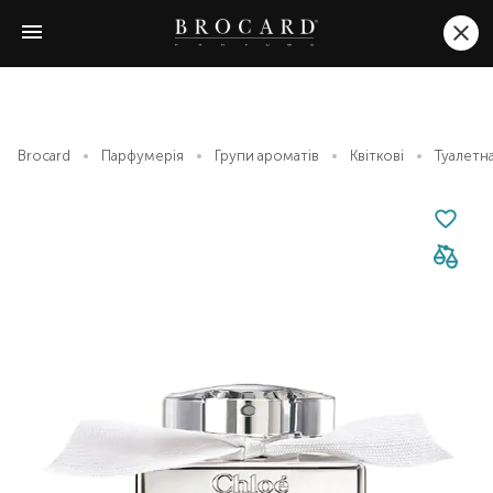
Brocard
Парфумерія
Групи ароматів
Квіткові
Туалетн