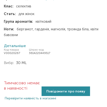
Клас:
селектив
Стать:
для жінок
Група ароматів:
квітковий
Ноти:
бергамот
гарденія
магнолія
троянда біла
квіти
бавовни
Детальніше
Код товара
Штрих-код
V00020267
3614220449517
Вибір:
30 ML
Тимчасово немає
в наявності
Повідомити про появу
Перевірити наявність в магазині