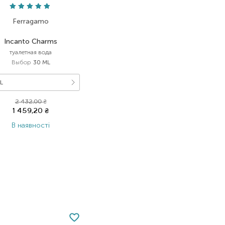
Ferragamo
Incanto Charms
туалетная вода
Выбор
30 ML
L
2 432,00
₴
1 459,20
₴
В наявності