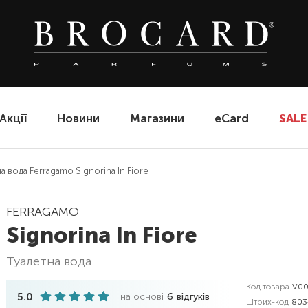
Акції
Новини
Магазини
eCard
SALE
а вода Ferragamo Signorina In Fiore
FERRAGAMO
Signorina In Fiore
туалетна вода
Код товара
V00
5.0
на основі
6
відгуків
Штрих-код
803