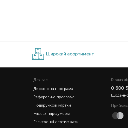
Широкий асортимент
Для вас
Гаряча лi
0 800 
Дисконтна програма
Щоденно 
Реферальна програма
Подарункові картки
Приймає
Нішева парфумерія
Електронні сертифікати