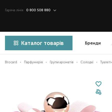
Гаряча лiнiя
0 800 508 880
Каталог товарів
Бренди
Brocard
Парфумерія
Групи ароматів
Солодкі
Туалетн