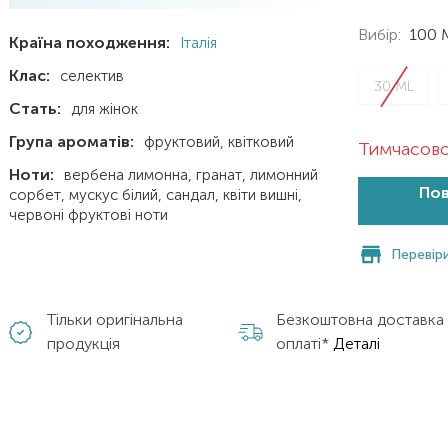
Вибір:
100 
Країна походження:
Італія
Клас:
селектив
30 ML
Стать:
для жінок
Група ароматів:
фруктовий
квітковий
Тимчасово
Ноти:
вербена лимонна
гранат
лимонний
Пов
сорбет
мускус білий
сандал
квіти вишні
червоні фруктові ноти
Перевіри
Тільки оригінальна
Безкоштовна доставка
продукція
оплаті*
Деталі