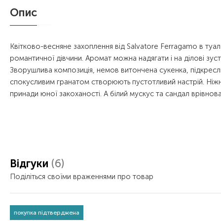
Опис
Квітково-весняне захоплення від Salvatore Ferragamo в туале
романтичної дівчини. Аромат можна надягати і на ділові зустр
Зворушлива композиція, немов витончена сукенка, підкреслю
спокусливим гранатом створюють пустотливий настрій. Ніжн
принади юної закоханості. А білий мускус та сандал врівнова
Відгуки
(6)
Поділіться своїми враженнями про товар
покупка підтверджена