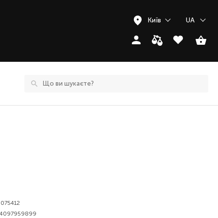
Київ
UA
075412
4097959899