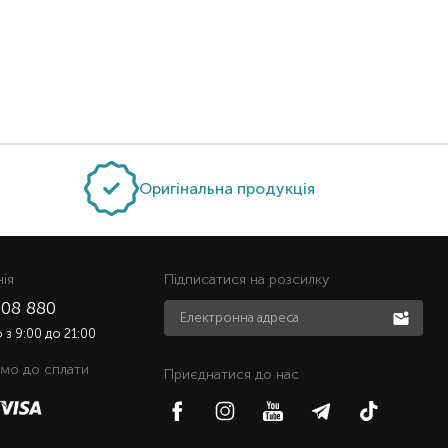
Оригінальна продукція
нiя
Підписатися на розсилку
508 880
з 9:00 до 21:00
мо до сплати
Приєднатися до нас