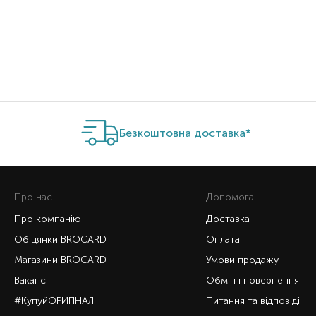
Item 1 of 1
Безкоштовна доставка*
Про нас
Допомога
Про компанію
Доставка
Обіцянки BROCARD
Оплата
Магазини BROCARD
Умови продажу
Вакансії
Обмін і повернення
#КупуйОРИГІНАЛ
Питання та відповіді