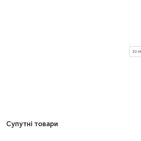
30 M
Item 1 of 1
Супутні товари