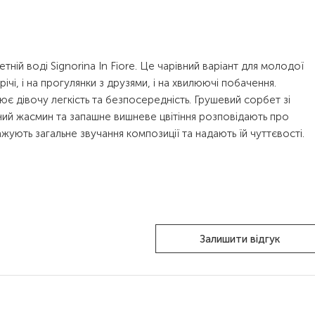
тній воді Signorina In Fiore. Це чарівний варіант для молодої
ічі, і на прогулянки з друзями, і на хвилюючі побачення.
є дівочу легкість та безпосередність. Грушевий сорбет зі
ий жасмин та запашне вишневе цвітіння розповідають про
жують загальне звучання композиції та надають їй чуттєвості.
Залишити відгук