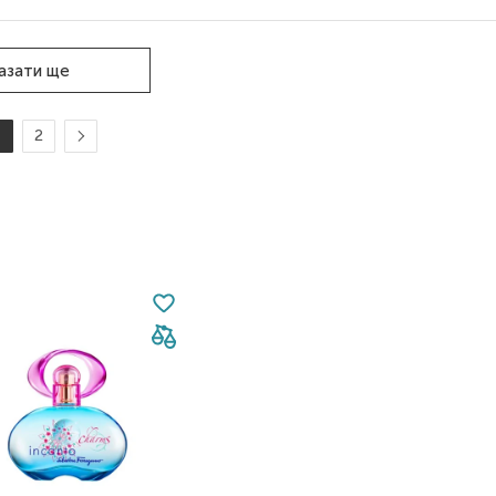
азати ще
1
2