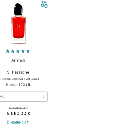
Armani
Si Passione
арфюмированная вода
Выбор
100 ML
ML
9 300,00
₴
5 580,00
₴
В наявності