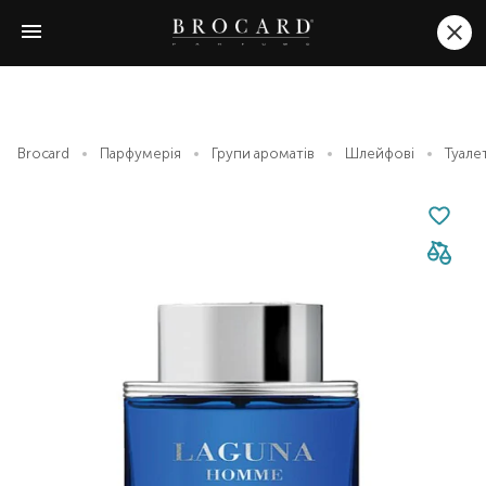
Brocard
Парфумерія
Групи ароматів
Шлейфові
Туале