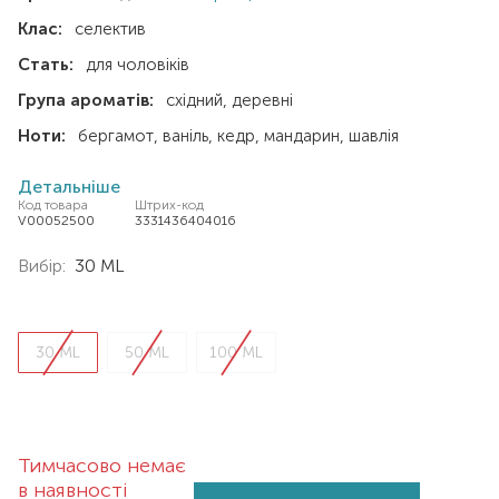
Клас:
селектив
Стать:
для чоловіків
Група ароматів:
східний
деревні
Ноти:
бергамот
ваніль
кедр
мандарин
шавлія
Детальніше
Код товара
Штрих-код
V00052500
3331436404016
Вибір:
30 ML
30 ML
50 ML
100 ML
Тимчасово немає
в наявності