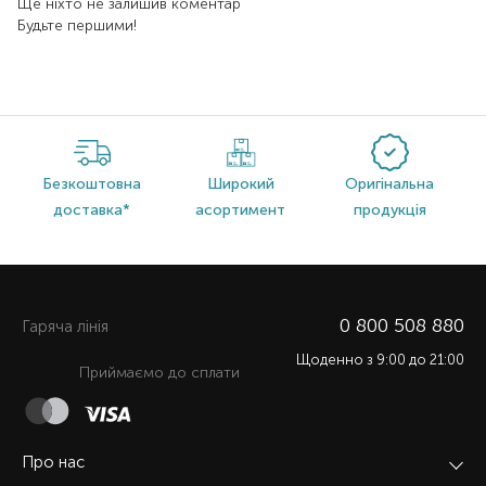
Ще ніхто не залишив коментар
Будьте першими!
Безкоштовна
Широкий
Оригінальна
доставка*
асортимент
продукція
0 800 508 880
Гаряча лiнiя
Щоденно з 9:00 до 21:00
Приймаємо до сплати
Про нас