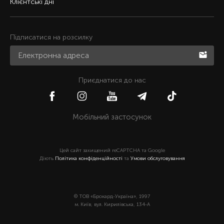
Клієнтські дні
Підписатися на розсилку
Приєднатися до нас
Мобільний застосунок
Цей сайт захищений reCAPTCHA та Google
Діють
Політика конфіденційності
та
Умови обслуговування
© ТОВ «Брокард-Україна», 1997
м. Київ, вул. Кирилівська, 134-А