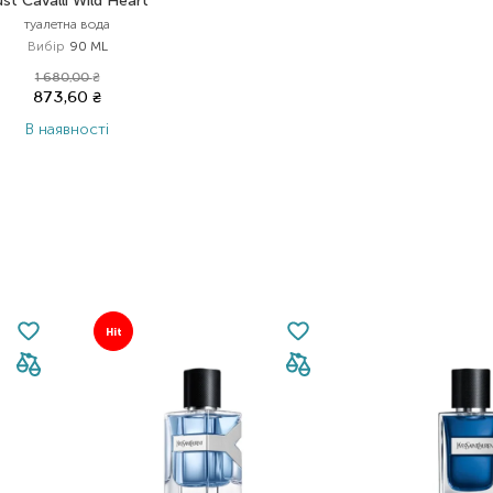
ust Cavalli Wild Heart
туалетна вода
Вибір
90 ML
1 680,00
₴
873,60
₴
В наявності
Hit