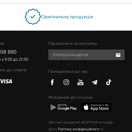
Оригінальна продукція
нiя
Підписатися на розсилку
508 880
з 9:00 до 21:00
мо до сплати
Приєднатися до нас
Мобільний застосунок
Цей сайт захищений reCAPTCHA та Google
Діють
Політика конфіденційності
та