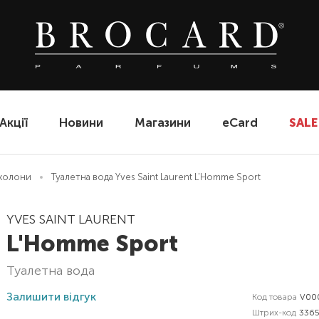
Акції
Новини
Магазини
eCard
SALE
еколони
Туалетна вода Yves Saint Laurent L'Homme Sport
YVES SAINT LAURENT
L'Homme Sport
туалетна вода
Залишити відгук
Код товара
V00
Штрих-код
3365