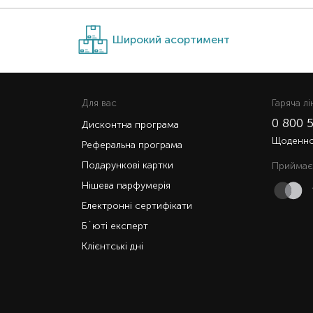
Широкий асортимент
Для вас
Гаряча лi
0 800 
Дисконтна програма
Щоденно 
Реферальна програма
Подарункові картки
Приймає
Нішева парфумерія
Електронні сертифікати
Б`юті експерт
Клієнтські дні