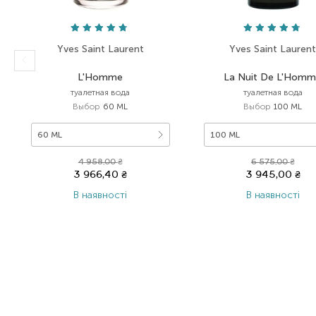
Yves Saint Laurent
Yves Saint Lauren
L'Homme
La Nuit De L'Hom
туалетная вода
туалетная вода
Выбор
60 ML
Выбор
100 ML
60 ML
100 ML
4 958,00
₴
6 575,00
₴
3 966,40
₴
3 945,00
₴
В наявності
В наявності
Item 1 of 2