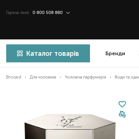
Гаряча лiнiя
0 800 508 880
Каталог товарів
Бренди
Brocard
Для чоловіків
Чоловіча парфумерія
Води та од