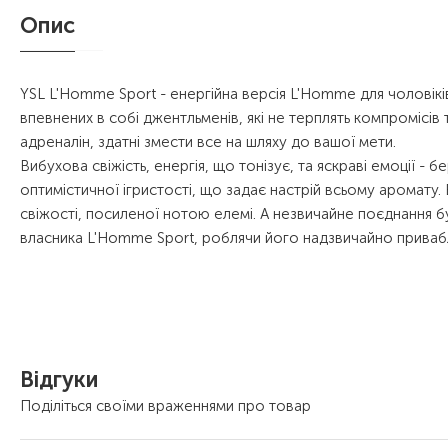
Опис
YSL L'Homme Sport - енергійна версія L'Homme для чоловіків,
впевнених в собі джентльменів, які не терплять компромісів 
адреналін, здатні змести все на шляху до вашої мети.
Вибухова свіжість, енергія, що тонізує, та яскраві емоції -
оптимістичної ігристості, що задає настрій всьому аромат
свіжості, посиленої нотою елемі. А незвичайне поєднання бу
власника L'Homme Sport, роблячи його надзвичайно привабл
Відгуки
Поділіться своїми враженнями про товар