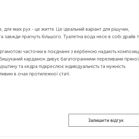
 для яких рух - це життя. Це ідеальний варіант для рішучих,
та завжди прагнуть більшого. Туалетна вода несе в собі драйв 
 бергамотові часточки в поєднанні з вербеною надають композиці
у. Вишуканий кардамон дивує багатогранними переливами пряної
рштину та кедра підкреслює індивідуальність та мужність
ивим в очах протилежної статі.
Залишити відгук