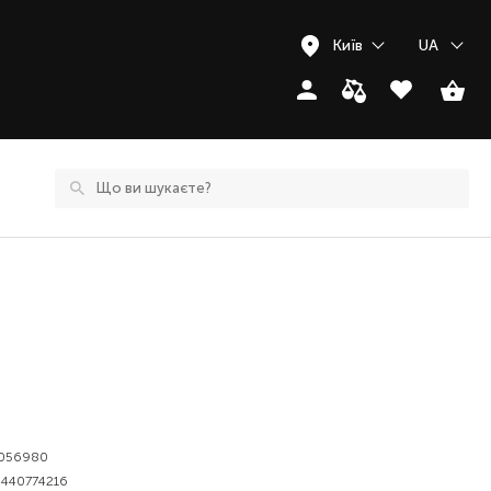
Київ
UA
056980
440774216