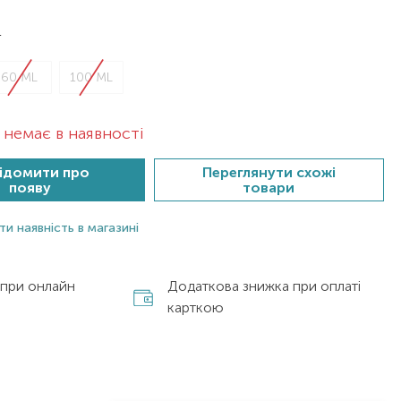
L
60 ML
100 ML
немає в наявності
ідомити про
Переглянути схожі
появу
товари
ти наявність в магазині
 при онлайн
Додаткова знижка при оплаті
карткою