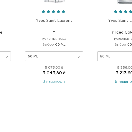
t
Yves Saint Laurent
Yves Saint 
me
Y
Y Iced Co
туалетная вода
туалетная 
Выбор
60 ML
Выбор
60
60 ML
60 ML
5 073,00
₴
5 356,0
3 043,80
₴
3 213,
В наявності
В наявно