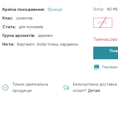
Вибір:
40 M
Країна походження:
Франція
Клас:
селектив
40 ML
Стать:
для чоловіків
Група ароматів:
деревні
Тимчасово 
Ноти:
бергамот
боби тонка
кардамон
Пов
Перевіри
Тільки оригінальна
Безкоштовна доставка
продукція
оплаті*
Деталі