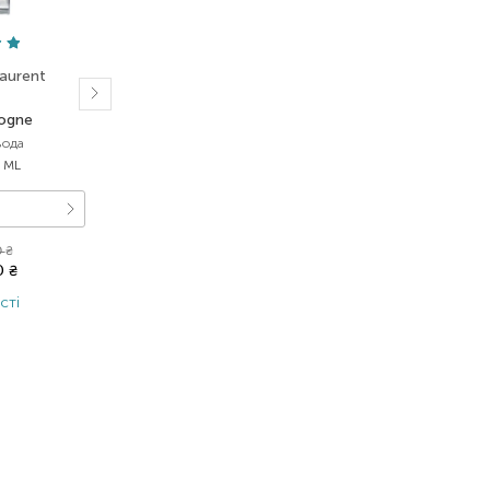
Laurent
Yves Saint Laurent
logne
Myslf
вода
туалетная вода
 ML
Выбор
40 ML
40 ML
0
₴
4 409,00
₴
60
₴
2 689,50
₴
сті
В наявності