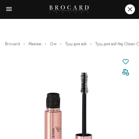
Brocard
Макіяж
Очі
Туш для вій
Туш для вій Naj Oleari 