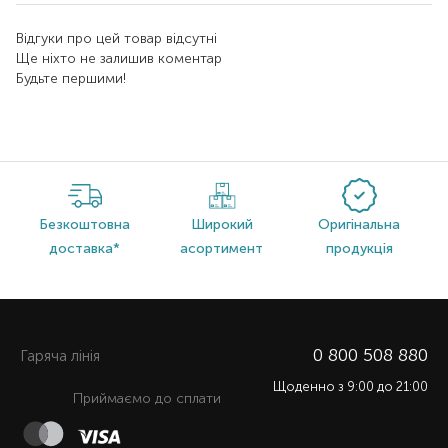
Відгуки про цей товар відсутні
Ще ніхто не залишив коментар
Будьте першими!
Безкоштовна
Широкий
Оригінальна
доставка*
асортимент
продукція
0 800 508 880
Гаряча лiнiя
Щоденно з 9:00 до 21:00
Приймаємо до сплати