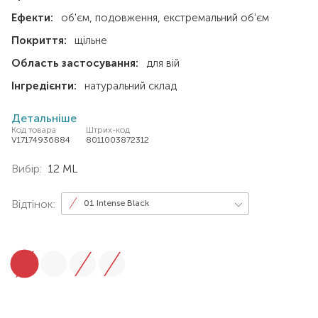
Ефекти:
об'єм
подовження
екстремальний об'єм
Покриття:
щільне
Область застосування:
для вій
Інгредієнти:
натуральний склад
Детальніше
Код товара
Штрих-код
V17174936884
8011003872312
Вибір:
12 ML
Відтінок:
01 Intense Black