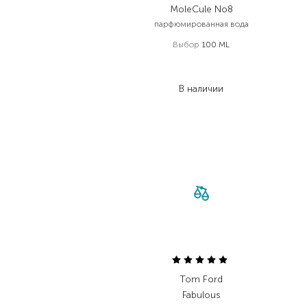
MoleCule No8
парфюмированная вода
Выбор
100 ML
8 467,00
₴
3 725,50
₴
В наличии
Tom Ford
Fabulous