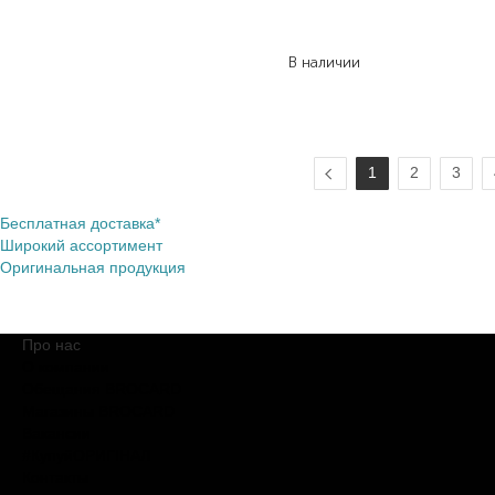
4 450,00
₴
2 670,00
₴
В наличии
1
2
3
Бесплатная доставка*
Широкий ассортимент
Оригинальная продукция
Про нас
О компании
Обещания BROCARD
Магазины BROCARD
Вакансии
#КупуйОРИГІНАЛ
Контакты