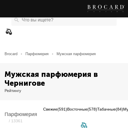
Каталог
Бренды
Акции
Новости
Магазины
eCard
товаров
Brocard
Парфюмерия
Мужская парфюмерия
Мужская парфюмерия в
Чернигове
Рейтингу
Свежие
(591)
Восточные
(578)
Табачные
(84)
Му
Парфюмерия
Item NaN of 0
/ 13361