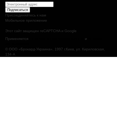
Подписаться
Присоединяйтесь к нам
Мобильное приложение
Этот сайт защищен reCAPTCHA и Google
Применяется
Политика конфиденциальности
и
Условия
обслуживания
© ООО «Брокард-Украина», 1997 г.Киев, ул. Кириловская,
134-А