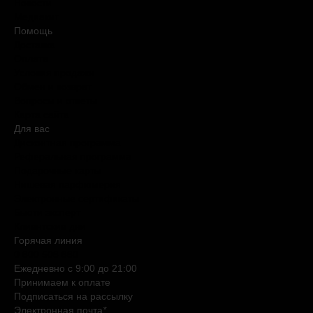
Новости
Медиакит
Помощь
Доставка
Оплата
Условия продажи
Обмен и возврат
Вопросы и ответы
Карта сайта
Для вас
Дисконтная программа
Реферальная программа
Подарочные карты
Нишевая парфюмерия
Электронные сертификаты
Бьюти эксперт
Клиентские дни
Горячая линия
0 800 508 880
Ежедневно c 9:00 до 21:00
Принимаем к оплате
Подписаться на рассылку
Электронная почта
*