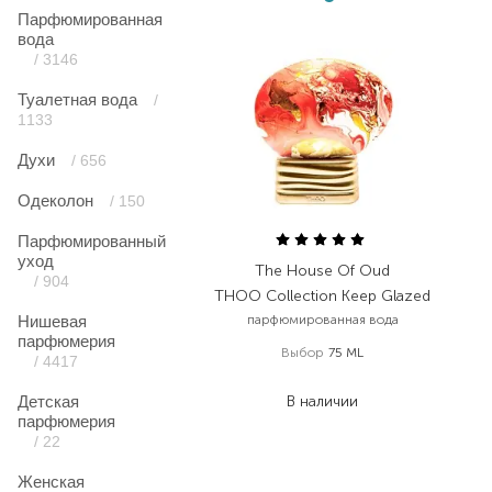
Парфюмированная
вода
/ 3146
Туалетная вода
/
1133
Духи
/ 656
Одеколон
/ 150
Парфюмированный
уход
The House Of Oud
/ 904
THOO Collection Keep Glazed
Нишевая
парфюмированная вода
парфюмерия
Выбор
75 ML
/ 4417
12 320,00
₴
Детская
В наличии
парфюмерия
/ 22
Женская