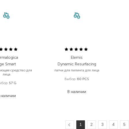
rmalogica
Elemis
ge Smart
Dynamic Resurfacing
ющее средство для
патчи для пилинга для лица
лица
Выбор
60 PCS
ыбор
57 G
3 390,00
₴
 600,00
₴
В наличии
 наличии
1
2
3
4
5