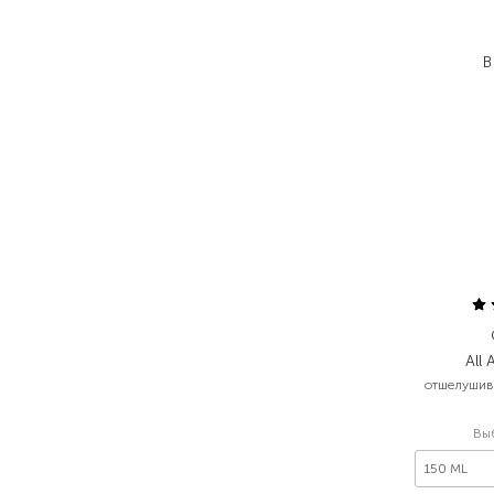
1
В
All 
отшелуши
Вы
150 ML