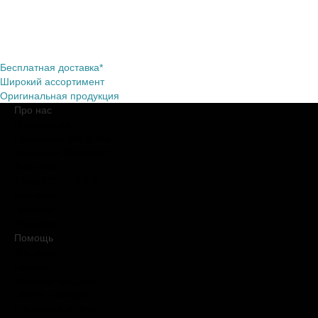
Бесплатная доставка*
Широкий ассортимент
Оригинальная продукция
Про нас
О компании
Обещания BROCARD
Магазины BROCARD
Вакансии
#КупуйОРИГІНАЛ
Контакты
Новости
Медиакит
Помощь
Доставка
Оплата
Условия продажи
Обмен и возврат
Вопросы и ответы