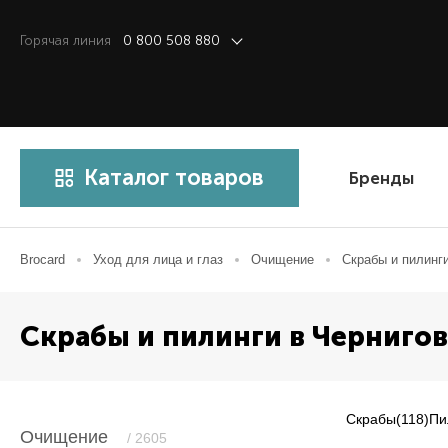
Горячая линия
0 800 508 880
Каталог товаров
Бренды
Brocard
Уход для лица и глаз
Очищение
Скрабы и пилинг
Скрабы и пилинги в Черниго
Скрабы
(118)
Пи
Очищение
/ 2605
Item NaN of 0