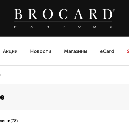
Акции
Новости
Магазины
eCard
и
ве
линги
(78)