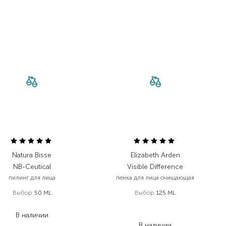
Natura Bisse
Elizabeth Arden
NB-Ceutical
Visible Difference
пилинг для лица
пенка для лица очищающая
Выбор
50 ML
Выбор
125 ML
4 193,40
₴
1 568,00
₴
В наличии
815,40
₴
В наличии