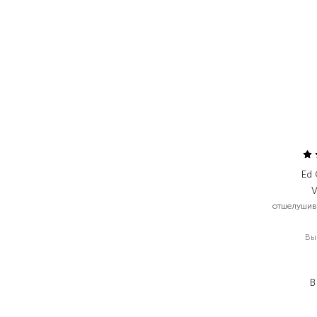
Ed
V
отшелуши
Вы
1
1
В