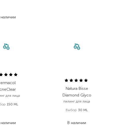
 000,00
₴
 180,00
₴
 наличии
ermacol
Natura Bisse
cneClear
Diamond Glyco
инг для лица
пилинг для лица
бор
150 ML
Выбор
30 ML
438,00
₴
258,40
₴
9 676,80
₴
 наличии
В наличии