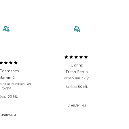
Clarins
 Cosmetics
Fresh Scrub
itamin С
скраб для лица
вающая очищающая
Выбор
50 ML
пудра
1 792,00
₴
бор
60 ML
1 075,20
₴
 920,00
₴
В наличии
 152,00
₴
 наличии