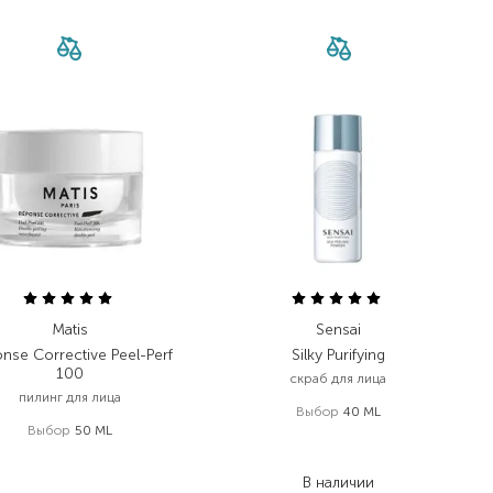
Matis
Sensai
nse Corrective Peel-Perf
Silky Purifying
100
скраб для лица
пилинг для лица
Выбор
40 ML
Выбор
50 ML
4 309,00
₴
2 765,00
₴
3 016,30
₴
1 935,50
₴
В наличии