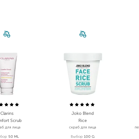
Clarins
Joko Blend
fort Scrub
Rice
аб для лица
скраб для лица
пе
бор
50 ML
Выбор
100 G