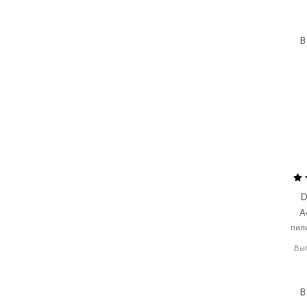
2
1
В
D
A
пил
Вы
В