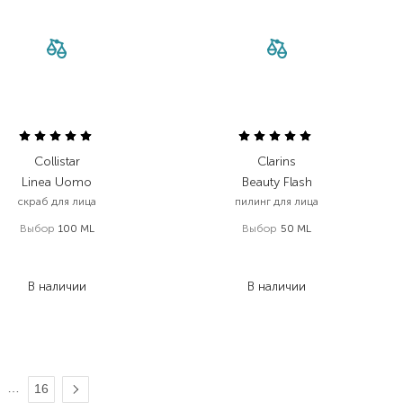
Collistar
Clarins
Linea Uomo
Beauty Flash
скраб для лица
пилинг для лица
Выбор
100 ML
Выбор
50 ML
1 515,00
₴
2 688,00
₴
833,30
₴
1 397,80
₴
В наличии
В наличии
…
16