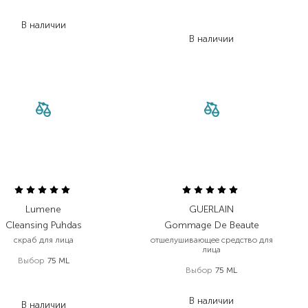
272,00
₴
755,00
₴
В наличии
528,50
₴
В наличии
Lumene
GUERLAIN
Cleansing Puhdas
Gommage De Beaute
скраб для лица
отшелушивающее средство для
лица
Выбор
75 ML
Выбор
75 ML
399,00
₴
1 782,00
₴
299,30
₴
В наличии
В наличии