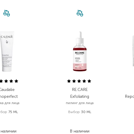
Caudalie
RE.CARE
noperfect
Exfoliating
Repo
ка для лица
пилинг для лица
ыбор
75 ML
Выбор
30 ML
 699,00
₴
178,00
₴
 240,30
₴
117,50
₴
 наличии
В наличии