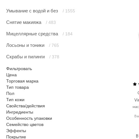
Умывание с водой и без
/ 1555
Снятие макияжа
/ 483
Мицеллярные средства
/ 184
Лосьоны и тоники
/ 765
Скрабы и пилинги
/ 378
Фильтровать
Цена
Торговая марка
Тип товара
Пол
Тип кожи
Vi
Свойства/действия
мас
Ингредиенты
В
Особенность упаковки
1
Семейство цветов
1
Эффекты
В
Покрытие