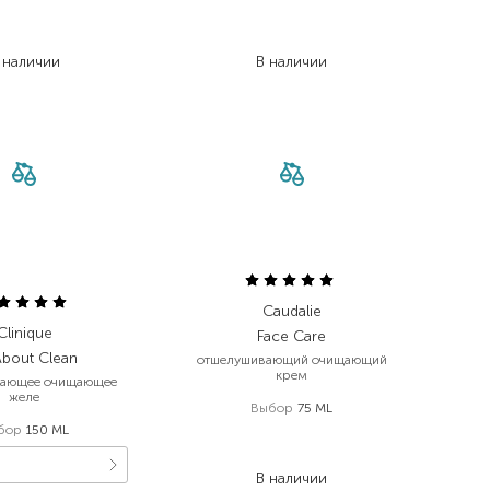
 792,00
₴
238,00
₴
931,80
₴
166,60
₴
 наличии
В наличии
Caudalie
Clinique
Face Care
About Clean
отшелушивающий очищающий
крем
вающее очищающее
желе
Выбор
75 ML
бор
150 ML
1 479,00
₴
1 079,70
₴
В наличии