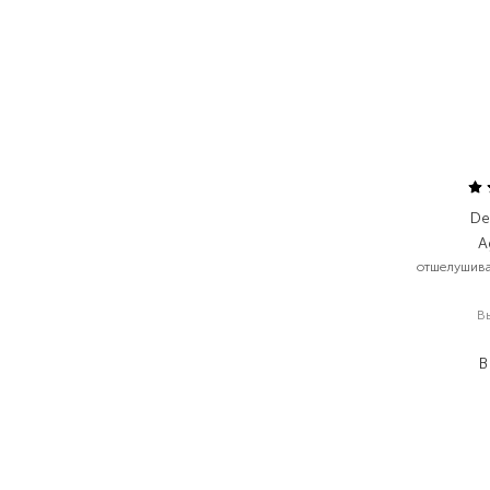
De
A
отшелушива
В
3
В