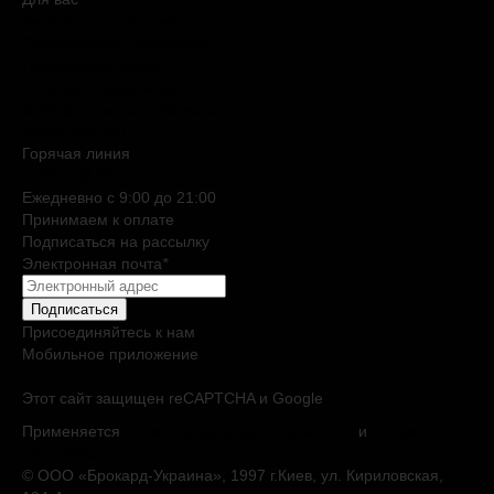
Дисконтная программа
Реферальная программа
Подарочные карты
Нишевая парфюмерия
Электронные сертификаты
Бьюти эксперт
Горячая линия
0 800 508 880
Ежедневно c 9:00 до 21:00
Принимаем к оплате
Подписаться на рассылку
Электронная почта
*
Подписаться
Присоединяйтесь к нам
Мобильное приложение
Этот сайт защищен reCAPTCHA и Google
Применяется
Политика конфиденциальности
и
Условия
обслуживания
© ООО «Брокард-Украина», 1997 г.Киев, ул. Кириловская,