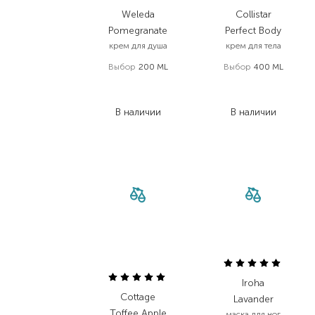
Weleda
Collistar
Pomegranate
Perfect Body
крем для душа
крем для тела
Выбор
200 ML
Выбор
400 ML
422,00
₴
3 135,00
₴
265,90
₴
1 881,00
₴
В наличии
В наличии
Iroha
Cottage
Lavander
Toffee Apple
маска для ног