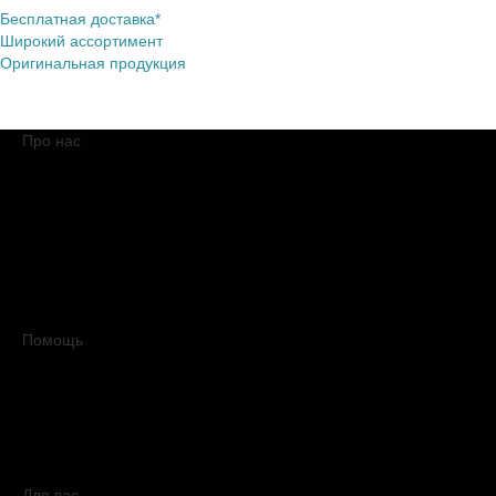
Бесплатная доставка*
Широкий ассортимент
Оригинальная продукция
Про нас
О компании
Обещания BROCARD
Магазины BROCARD
Вакансии
#КупуйОРИГІНАЛ
Контакты
Новости
Медиакит
Помощь
Доставка
Оплата
Условия продажи
Обмен и возврат
Вопросы и ответы
Карта сайта
Для вас