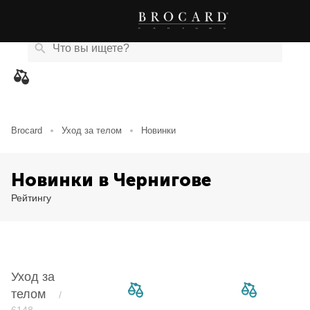
Каталог
Бренды
Акции
Новости
Магазины
eCard
товаров
Brocard
Уход за телом
Новинки
Новинки в Чернигове
Рейтингу
Уход за
телом
/