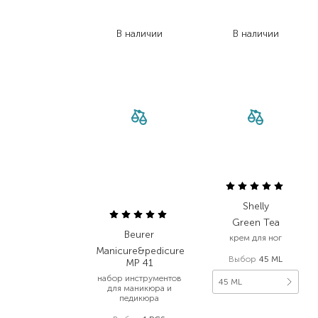
208,00
₴
422,00
₴
166,40
₴
261,60
₴
В наличии
В наличии
Shelly
Green Tea
Beurer
крем для ног
Manicure&pedicure
Выбор
45 ML
MP 41
набор инструментов
45 ML
для маникюра и
педикюра
108,00
₴