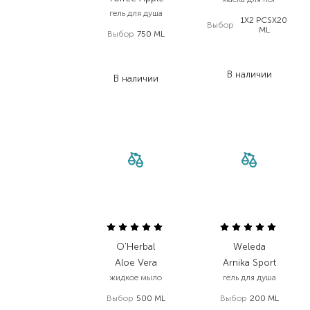
гель для душа
1X2 PCSX20
Выбор
ML
Выбор
750 ML
870,00
₴
590,00
₴
522,00
₴
413,00
₴
В наличии
В наличии
O'Herbal
Weleda
Aloe Vera
Arnika Sport
жидкое мыло
гель для душа
Выбор
500 ML
Выбор
200 ML