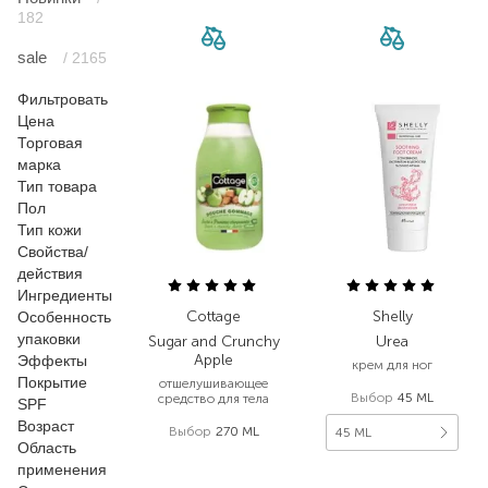
182
sale
/ 2165
Фильтровать
Цена
Торговая
марка
Тип товара
Пол
Тип кожи
Свойства/
действия
Ингредиенты
Cottage
Shelly
Особенность
упаковки
Sugar and Crunchy
Urea
Apple
Эффекты
крем для ног
Покрытие
отшелушивающее
Выбор
45 ML
средство для тела
SPF
Возраст
Выбор
270 ML
45 ML
Область
368,00
₴
применения
108,00
₴
257,60
₴