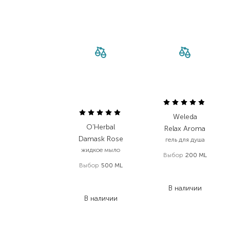
Weleda
O'Herbal
Relax Aroma
Damask Rose
гель для душа
жидкое мыло
Выбор
200 ML
Выбор
500 ML
422,00
₴
208,00
₴
261,60
₴
166,40
₴
В наличии
В наличии