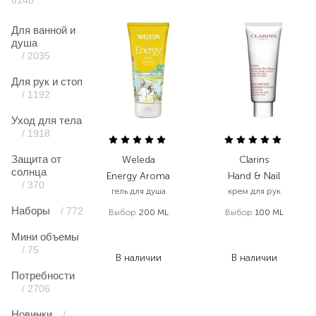
6148
Для ванной и
душа
/ 2035
Для рук и стоп
/ 1192
Уход для тела
/ 1918
Защита от
Weleda
Clarins
солнца
Energy Aroma
Hand & Nail
/ 370
гель для душа
крем для рук
Наборы
/ 772
Выбор
200 ML
Выбор
100 ML
422,00
₴
1 400,00
₴
Мини объемы
291,20
₴
728,00
₴
/ 75
В наличии
В наличии
Потребности
/ 2706
Новинки
/