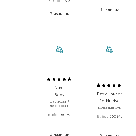
Выбор
1 PCS
75,60
₴
3 599,00
₴
В наличии
В наличии
Nuxe
Estee Lauder
Body
Re-Nutrive
шариковый
дезодорант
крем для рук
Выбор
50 ML
Выбор
100 ML
591,00
₴
4 860,00
₴
502,40
₴
3 645,00
₴
В наличии