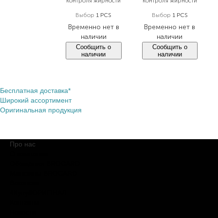
контроля жирности
контроля жирности
Выбор
1 PCS
Выбор
1 PCS
Временно нет в
Временно нет в
наличии
наличии
Сообщить о
Сообщить о
наличии
наличии
Бесплатная доставка*
Широкий ассортимент
Оригинальная продукция
Про нас
О компании
Обещания BROCARD
Магазины BROCARD
Вакансии
#КупуйОРИГІНАЛ
Контакты
Новости