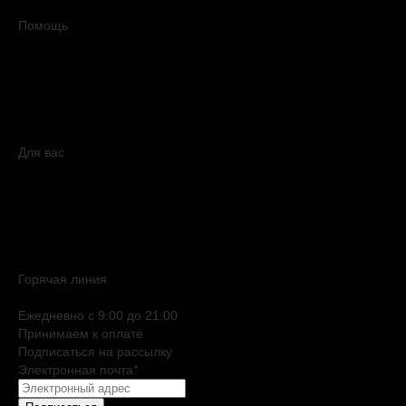
Медиакит
Помощь
Доставка
Оплата
Условия продажи
Обмен и возврат
Вопросы и ответы
Карта сайта
Для вас
Дисконтная программа
Реферальная программа
Подарочные карты
Нишевая парфюмерия
Электронные сертификаты
Бьюти эксперт
Горячая линия
0 800 508 880
Ежедневно c 9:00 до 21:00
Принимаем к оплате
Подписаться на рассылку
Электронная почта
*