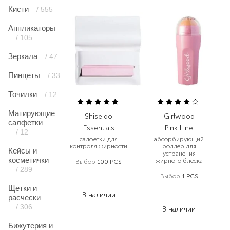
Кисти
/ 555
Аппликаторы
/ 105
Зеркала
/ 47
Пинцеты
/ 33
Точилки
/ 12
Матирующие
Shiseido
Girlwood
салфетки
Essentials
Pink Line
/ 12
салфетки для
абсорбирующий
контроля жирности
роллер для
Кейсы и
устранения
косметички
жирного блеска
Выбор
100 PCS
/ 289
1 823,00
₴
Выбор
1 PCS
1 093,80
₴
Щетки и
490,00
₴
В наличии
расчески
392,00
₴
/ 306
В наличии
Бижутерия и