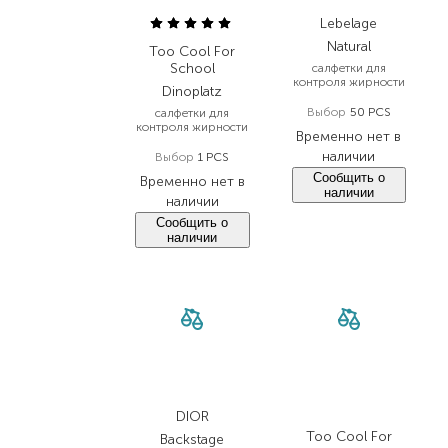
Lebelage
Natural
Too Cool For
School
салфетки для
контроля жирности
Dinoplatz
Выбор
50 PCS
салфетки для
контроля жирности
Временно нет в
наличии
Выбор
1 PCS
Сообщить о
Временно нет в
наличии
наличии
Сообщить о
наличии
DIOR
Too Cool For
Backstage