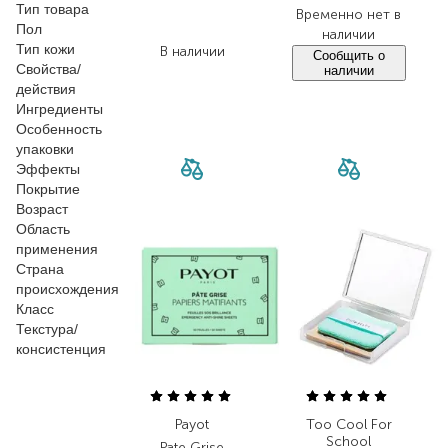
Тип товара
706,00
₴
Временно нет в
Пол
494,20
₴
наличии
Тип кожи
В наличии
Сообщить о
Свойства/
наличии
действия
Ингредиенты
Особенность
упаковки
Эффекты
Покрытие
Возраст
Область
применения
Страна
происхождения
Класс
Текстура/
консистенция
Payot
Too Cool For
School
Pate Grise