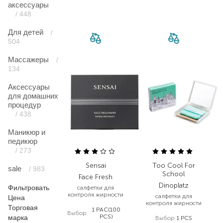
аксессуары
/ 448
Для детей
/
504
Массажеры
/
134
Аксессуары
для домашних
процедур
/ 438
Маникюр и
педикюр
/ 273
Sensai
Too Cool For
sale
/ 983
School
Face Fresh
Dinoplatz
Фильтровать
салфетки для
контроля жирности
салфетки для
Цена
контроля жирности
Торговая
1 PAC(100
Выбор
PCS)
марка
Выбор
1 PCS