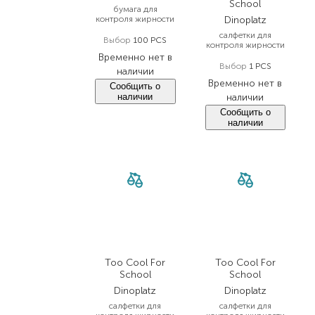
School
бумага для
контроля жирности
Dinoplatz
салфетки для
Выбор
100 PCS
контроля жирности
Временно нет в
Выбор
1 PCS
наличии
Временно нет в
Сообщить о
наличии
наличии
Сообщить о
наличии
Too Cool For
Too Cool For
School
School
Dinoplatz
Dinoplatz
салфетки для
салфетки для