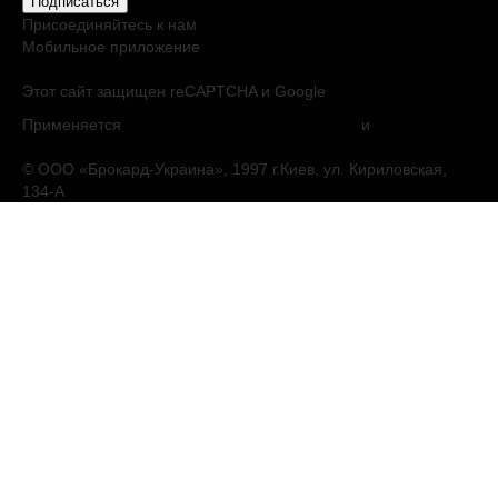
Подписаться
Присоединяйтесь к нам
Мобильное приложение
Этот сайт защищен reCAPTCHA и Google
Применяется
Политика конфиденциальности
и
Условия
обслуживания
© ООО «Брокард-Украина», 1997 г.Киев, ул. Кириловская,
134-А