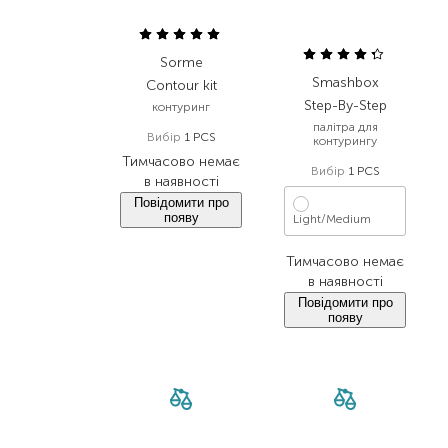
Sorme
Smashbox
Contour kit
Step-By-Step
контуринг
палітра для
Вибір
1 PCS
контурингу
Тимчасово немає
Вибір
1 PCS
в наявності
Повідомити про
появу
Light/Medium
Тимчасово немає
в наявності
Повідомити про
появу