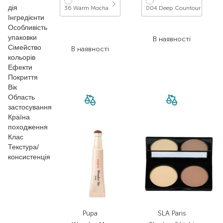
дія
36 Warm Mocha
004 Deep Countour
Інгредієнти
Особливість
941,00
₴
2 353,60
₴
упаковки
658,70
₴
В наявності
Сімейство
В наявності
кольорів
Ефекти
Покриття
Вік
Область
застосування
Країна
походження
Клас
Текстура/
консистенція
Pupa
SLA Paris