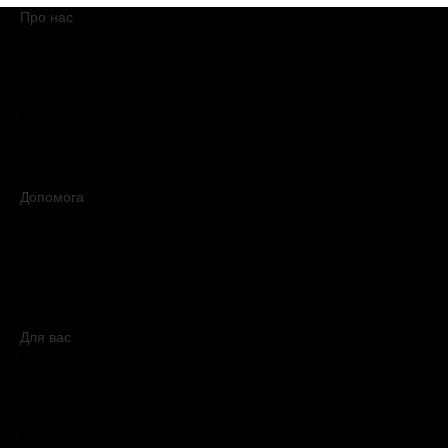
Про нас
Про компанію
Обіцянки BROCARD
Магазини BROCARD
Вакансії
#КупуйОРИГІНАЛ
Контакти
Новини
Медіакіт
Допомога
Доставка
Оплата
Умови продажу
Обмін і повернення
Питання та відповіді
Мапа сайту
Для вас
Дисконтна програма
Реферальна програма
Подарункові картки
Нішева парфумерія
Електронні сертифікати