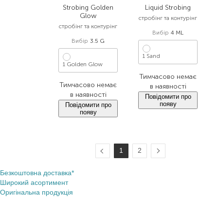
Strobing Golden
Liquid Strobing
Glow
стробінг та контурінг
стробінг та контурінг
Вибір
4 ML
Вибір
3.5 G
1 Sand
1 Golden Glow
Тимчасово немає
Тимчасово немає
в наявності
в наявності
Повідомити про
появу
Повідомити про
появу
1
2
Безкоштовна доставка*
Широкий асортимент
Оригінальна продукція