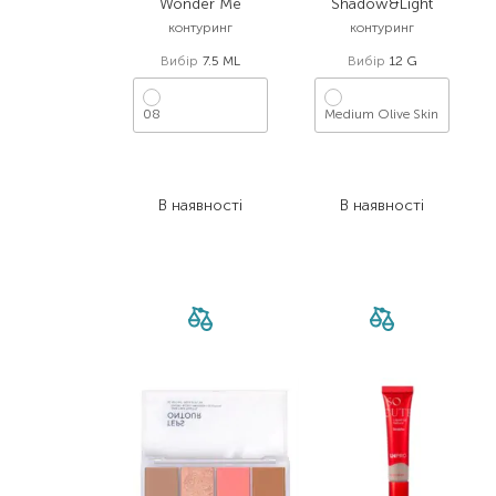
Wonder Me
Shadow&Light
контуринг
контуринг
Вибір
7.5 ML
Вибір
12 G
08
Medium Olive Skin
961,00
₴
2 943,00
₴
624,70
₴
2 060,10
₴
В наявності
В наявності