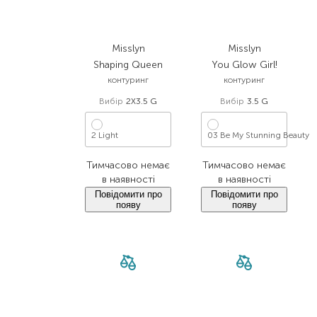
Misslyn
Misslyn
Shaping Queen
You Glow Girl!
контуринг
контуринг
Вибір
2X3.5 G
Вибір
3.5 G
2 Light
03 Be My Stunning Beauty
Тимчасово немає
Тимчасово немає
в наявності
в наявності
Повідомити про
Повідомити про
появу
появу