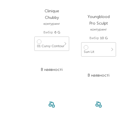
Clinique
Youngblood
Chubby
Pro Sculpt
контуринг
контуринг
Вибір
6 G
Вибір
10 G
01 Curvy Contour
Sun Lit
1 830,00
₴
1 079,70
₴
3 025,00
₴
В наявності
1 966,30
₴
В наявності