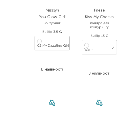
Misslyn
Paese
You Glow Girl!
Kiss My Cheeks
контуринг
палітра для
контурингу
Вибір
3.5 G
Вибір
15 G
02 My Dazzling Girl
Warm
524,00
₴
580,00
₴
262,00
₴
435,00
₴
В наявності
В наявності