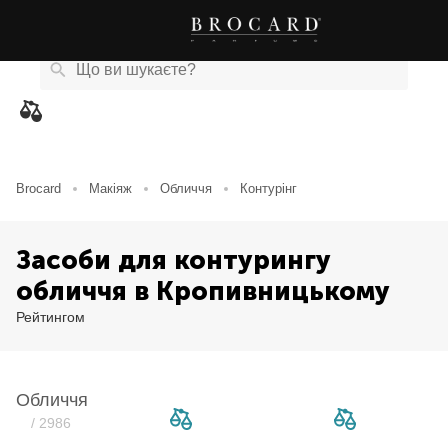
Каталог
Бренди
Акції
Новини
Магазини
eCard
товарів
Brocard
Макіяж
Обличчя
Контурінг
Засоби для контурингу
обличчя в Кропивницькому
Рейтингом
Обличчя
/ 2986