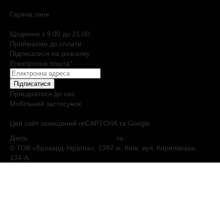
Б`юті експерт
Гаряча лiнiя
0 800 508 880
Щоденно з 9:00 до 21:00
Приймаємо до сплати
Підписатися на розсилку
Електронна пошта
*
Підписатися
Приєднатися до нас
Мобільний застосунок
Цей сайт захищений reCAPTCHA та Google
Діють
Політика конфіденційності
та
Умови обслуговування
© ТОВ «Брокард-Україна», 1997 м. Київ, вул. Кирилівська,
134-А