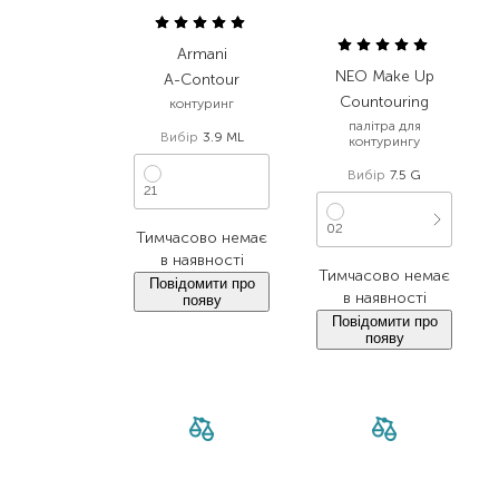
Armani
NEO Make Up
A-Contour
Countouring
контуринг
палітра для
Вибір
3.9 ML
контурингу
Вибір
7.5 G
21
02
Тимчасово немає
в наявності
Тимчасово немає
Повідомити про
в наявності
появу
Повідомити про
появу