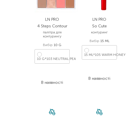
LN PRO
LN PRO
4 Steps Contour
So Cute
палітра для
контуринг
контурингу
Вибір
15 ML
Вибір
10 G
15 ML*105 WARM HONEY
10 G*103 NEUTRAL PEA
359,00
₴
229,00
₴
269,30
₴
171,80
₴
В наявності
В наявності