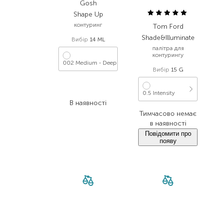
Gosh
Shape Up
контуринг
Tom Ford
Shade&Illuminate
Вибір
14 ML
палітра для
контурингу
002 Medium - Deep
Вибір
15 G
1 070,00
₴
716,90
₴
0.5 Intensity
В наявності
Тимчасово немає
в наявності
Повідомити про
появу