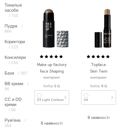
Тональні
засоби
/ 710
Пудра
/
666
Коректори
/ 123
Консилери
/ 235
Make up Factory
Topface
Face Shaping
Skin Twin
Бази
/ 307
контуринг
контуринг
ВВ креми
/
Вибір
5 G
Вибір
9 G
96
CC и DD
03 Light Contour
04
креми
/ 56
712,00
₴
318,00
₴
370,20
₴
В наявності
Рум'яна
/
В наявності
364