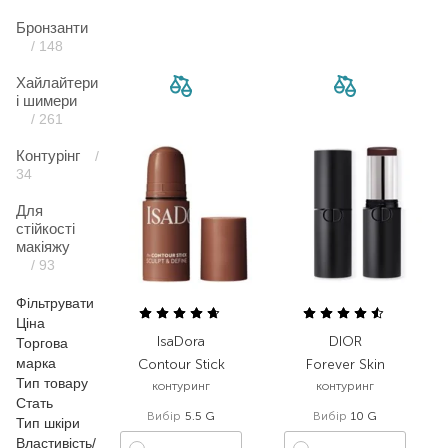
Бронзанти
/ 148
Хайлайтери
і шимери
/ 261
Контурінг
/
34
Для
стійкості
макіяжу
/ 93
Фільтрувати
Ціна
IsaDora
DIOR
Торгова
марка
Contour Stick
Forever Skin
Тип товару
контуринг
контуринг
Стать
Вибір
5.5 G
Вибір
10 G
Тип шкіри
Властивість/