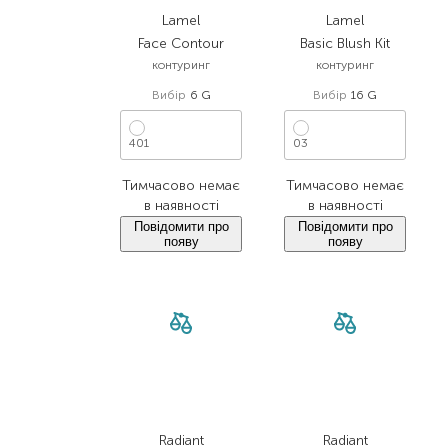
Lamel
Lamel
Face Contour
Basic Blush Kit
контуринг
контуринг
Вибір
6 G
Вибір
16 G
401
03
Тимчасово немає
Тимчасово немає
в наявності
в наявності
Повідомити про
Повідомити про
появу
появу
Radiant
Radiant