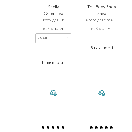
Shelly
The Body Shop
Green Tea
Shea
крем для ніг
масло для тіла міні
Вибір
45 ML
Вибір
50 ML
330,00
₴
45 ML
234,30
₴
В наявності
108,00
₴
75,60
₴
В наявності