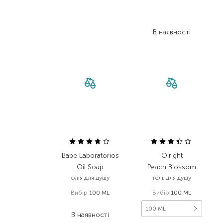
369,00
₴
221,40
₴
В наявності
Babe Laboratorios
O'right
Oil Soap
Peach Blossom
олія для душу
гель для душу
Вибір
100 ML
Вибір
100 ML
308,00
₴
100 ML
В наявності