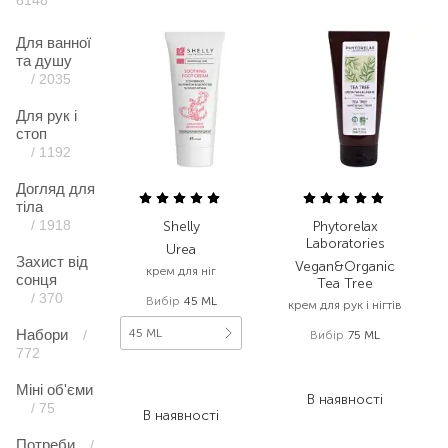
6148
Для ванної
та душу
/ 2035
Для рук і
стоп
/ 1192
Догляд для
тіла
/ 1918
Shelly
Phytorelax
Laboratories
Urea
Захист від
Vegan&Organic
крем для ніг
сонця
Tea Tree
/ 370
Вибір
45 ML
крем для рук і нігтів
Набори
45 ML
/
Вибір
75 ML
772
382,00
₴
108,00
₴
286,50
₴
Міні об'єми
75,60
₴
В наявності
/ 75
В наявності
Потреби
/