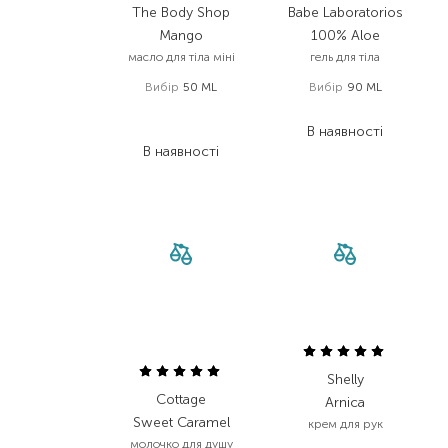
The Body Shop
Babe Laboratorios
Mango
100% Aloe
масло для тіла міні
гель для тіла
Вибір
50 ML
Вибір
90 ML
330,00
₴
319,00
₴
234,30
₴
В наявності
В наявності
Shelly
Cottage
Arnica
Sweet Caramel
крем для рук
молочко для душу