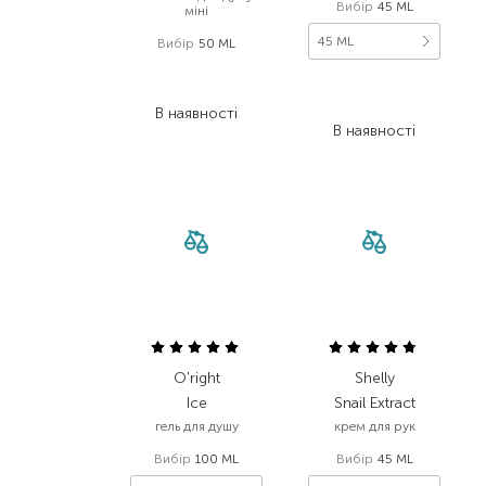
Вибір
45 ML
міні
45 ML
Вибір
50 ML
159,00
₴
108,00
₴
111,30
₴
69,10
₴
В наявності
В наявності
O'right
Shelly
Ice
Snail Extract
гель для душу
крем для рук
Вибір
100 ML
Вибір
45 ML