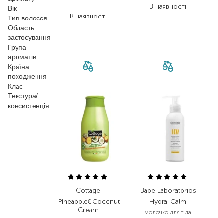
111,30
₴
В наявності
Вік
В наявності
Тип волосся
Область
застосування
Група
ароматів
Країна
походження
Клас
Текстура/
консистенція
Cottage
Babe Laboratorios
Pineapple&Coconut
Hydra-Calm
Cream
молочко для тіла