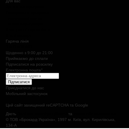
Для вас
Дисконтна програма
Реферальна програма
Подарункові картки
Нішева парфумерія
Електронні сертифікати
Б`юті експерт
Гаряча лiнiя
0 800 508 880
Щоденно з 9:00 до 21:00
Приймаємо до сплати
Підписатися на розсилку
Електронна пошта
*
Підписатися
Приєднатися до нас
Мобільний застосунок
Цей сайт захищений reCAPTCHA та Google
Діють
Політика конфіденційності
та
Умови обслуговування
© ТОВ «Брокард-Україна», 1997 м. Київ, вул. Кирилівська,
134-А