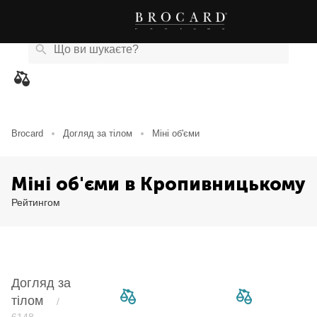
Каталог
Бренди
Акції
Новини
Магазини
eCard
товарів
Brocard
Догляд за тілом
Міні об'єми
Міні об'єми в Кропивницькому
Рейтингом
Догляд за
тілом
/