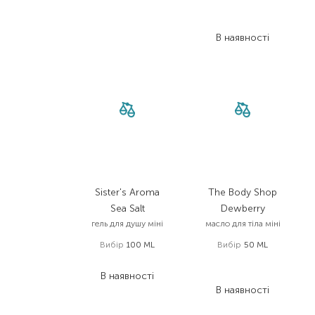
744,00
₴
386,90
₴
В наявності
Sister's Aroma
The Body Shop
Sea Salt
Dewberry
гель для душу міні
масло для тіла міні
Вибір
100 ML
Вибір
50 ML
449,00
₴
330,00
₴
В наявності
247,50
₴
В наявності