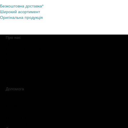
Безкоштовна доставка*
Широкий асортимент
Оригінальна продукція
Про нас
Про компанію
Обіцянки BROCARD
Магазини BROCARD
Вакансії
#КупуйОРИГІНАЛ
Контакти
Новини
Медіакіт
Допомога
Доставка
Оплата
Умови продажу
Обмін і повернення
Питання та відповіді
Мапа сайту