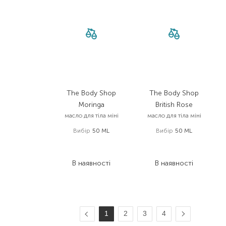
The Body Shop
The Body Shop
Moringa
British Rose
масло для тіла міні
масло для тіла міні
Вибір
50 ML
Вибір
50 ML
330,00
₴
330,00
₴
247,50
₴
247,50
₴
В наявності
В наявності
1
2
3
4