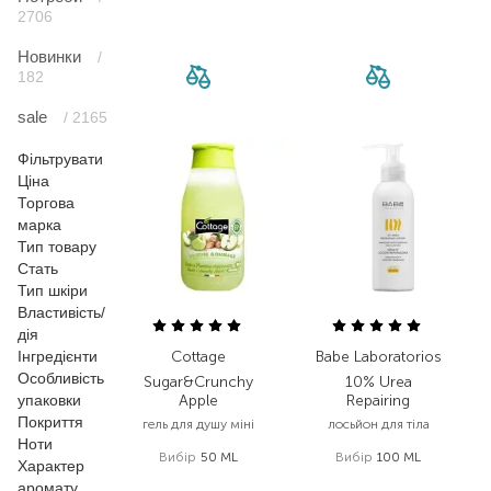
2706
Новинки
/
182
sale
/ 2165
Фільтрувати
Ціна
Торгова
марка
Тип товару
Стать
Тип шкіри
Властивість/
дія
Інгредієнти
Cottage
Babe Laboratorios
Особливість
Sugar&Сrunchy
10% Urea
упаковки
Apple
Repairing
Покриття
гель для душу міні
лосьйон для тіла
Ноти
Вибір
50 ML
Вибір
100 ML
Характер
159,00
₴
302,00
₴
аромату