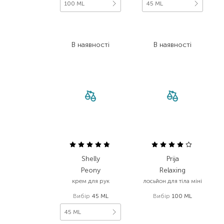
100 ML
45 ML
744,00
₴
108,00
₴
386,90
₴
75,60
₴
В наявності
В наявності
Shelly
Prija
Peony
Relaxing
крем для рук
лосьйон для тіла міні
Вибір
45 ML
Вибір
100 ML
229,00
₴
45 ML
164,90
₴