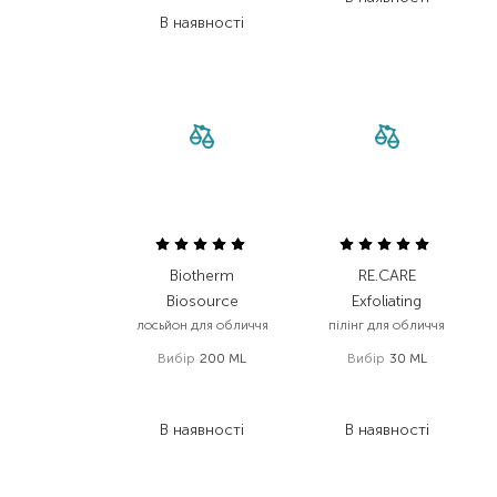
1 287,30
₴
В наявності
Biotherm
RE.CARE
Biosource
Exfoliating
лосьйон для обличчя
пілінг для обличчя
Вибір
200 ML
Вибір
30 ML
1 590,00
₴
178,00
₴
954,00
₴
101,50
₴
В наявності
В наявності