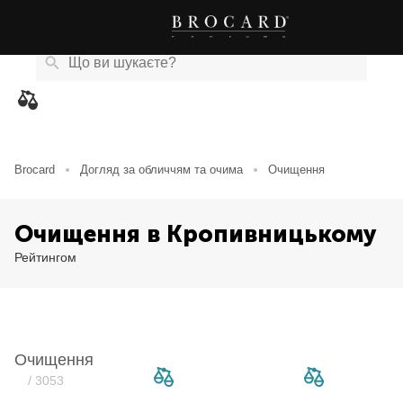
Каталог
Бренди
Акції
Новини
Магазини
eCard
товарів
Brocard
Догляд за обличчям та очима
Очищення
Очищення в Кропивницькому
Рейтингом
Очищення
/ 3053