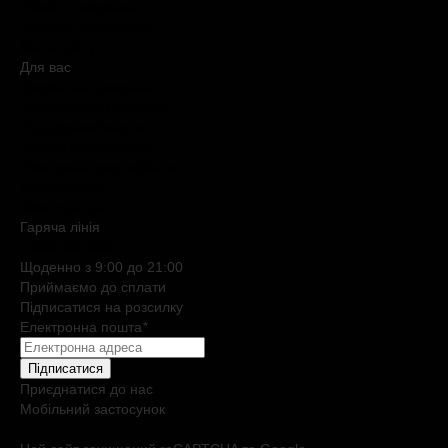
Обмін і повернення
Питання та відповіді
Мапа сайту
Для вас
Дисконтна програма
Реферальна програма
Подарункові картки
Нішева парфумерія
Електронні сертифікати
Б`юті експерт
Клієнтські дні
Гаряча лiнiя
0 800 508 880
Щоденно з 9:00 до 21:00
Приймаємо до сплати
Підписатися на розсилку
Електронна пошта
*
Підписатися
Приєднатися до нас
Мобільний застосунок