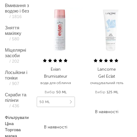
Вмивання з
водою і без
/ 1816
Зняття
макіяжу
/ 580
Міцелярні
засоби
/ 202
Evian
Lancome
Лосьйони і
Brumisateur
Gel Eclat
тоніки
вода для обличчя
очищувальний гель
/ 907
Вибір
50 ML
Вибір
125 ML
Скраби та
1 560,00
₴
пілінги
50 ML
936,00
₴
/ 436
В наявності
287,00
₴
Фільтрувати
200,90
₴
Ціна
В наявності
Торгова
марка