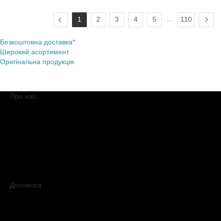
…
1
2
3
4
5
110
Безкоштовна доставка*
Широкий асортимент
Оригінальна продукція
Про нас
Про компанію
Обіцянки BROCARD
Магазини BROCARD
Вакансії
#КупуйОРИГІНАЛ
Контакти
Новини
Медіакіт
Допомога
Доставка
Оплата
Умови продажу