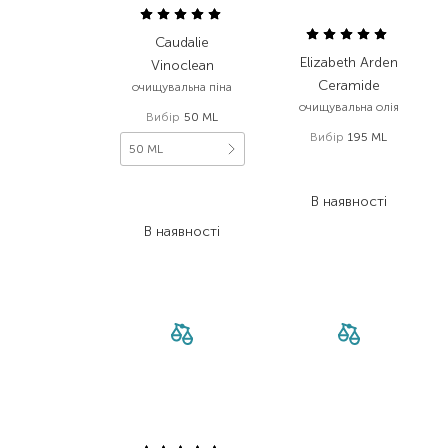
Caudalie
Elizabeth Arden
Vinoclean
Ceramide
очищувальна піна
очищувальна олія
Вибір
50 ML
Вибір
195 ML
50 ML
2 744,00
₴
1 426,90
₴
739,00
₴
В наявності
539,50
₴
В наявності