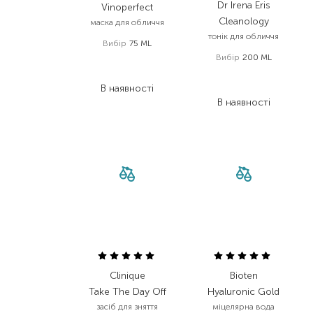
Dr Irena Eris
Vinoperfect
Cleanology
маска для обличчя
тонік для обличчя
Вибір
75 ML
Вибір
200 ML
1 699,00
₴
1 240,30
₴
2 013,00
₴
В наявності
1 409,10
₴
В наявності
Clinique
Bioten
Take The Day Off
Hyaluronic Gold
засіб для зняття
міцелярна вода