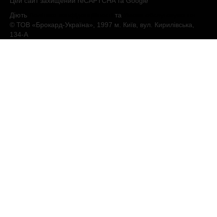
Цей сайт захищений reCAPTCHA та Google
Діють
Політика конфіденційності
та
Умови обслуговування
© ТОВ «Брокард-Україна», 1997 м. Київ, вул. Кирилівська,
134-А