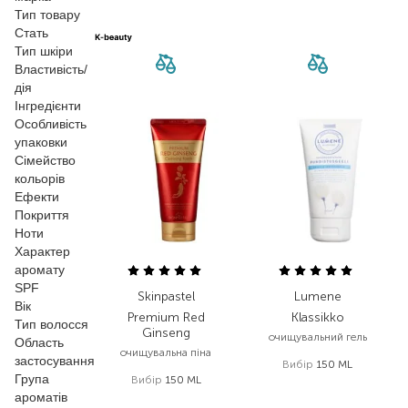
Тип товару
Стать
Тип шкіри
Властивість/
дія
Інгредієнти
Особливість
упаковки
Сімейство
кольорів
Ефекти
Покриття
Ноти
Характер
аромату
SPF
Skinpastel
Lumene
Вік
Premium Red
Klassikko
Тип волосся
Ginseng
очищувальний гель
Область
очищувальна піна
застосування
Вибір
150 ML
Група
Вибір
150 ML
359,00
₴
ароматів
444,00
₴
269,30
₴