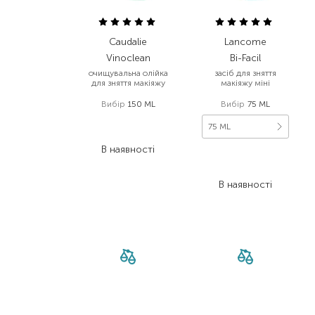
Caudalie
Lancome
Vinoclean
Bi-Facil
очищувальна олійка
засіб для зняття
для зняття макіяжу
макіяжу міні
Вибір
150 ML
Вибір
75 ML
1 199,00
₴
75 ML
875,30
₴
В наявності
1 100,00
₴
660,00
₴
В наявності