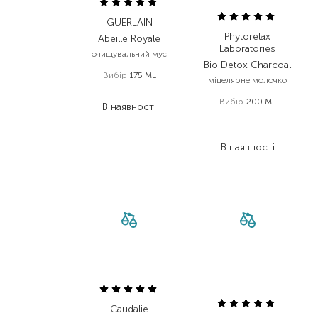
GUERLAIN
Phytorelax
Abeille Royale
Laboratories
очищувальний мус
Bio Detox Charcoal
Вибір
175 ML
міцелярне молочко
1 584,00
₴
Вибір
200 ML
В наявності
698,00
₴
523,50
₴
В наявності
Caudalie