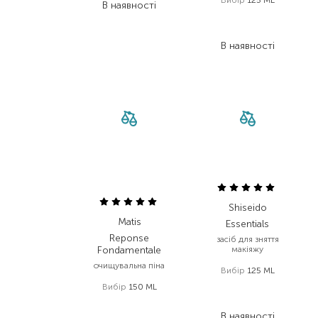
Вибір
125 ML
В наявності
1 680,00
₴
873,60
₴
В наявності
Shiseido
Matis
Essentials
Reponse
засіб для зняття
Fondamentale
макіяжу
очищувальна піна
Вибір
125 ML
Вибір
150 ML
2 528,00
₴
1 314,60
₴
1 839,00
₴
В наявності