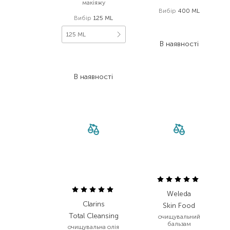
макіяжу
Вибір
400 ML
Вибір
125 ML
272,00
₴
149,60
₴
125 ML
В наявності
1 460,00
₴
861,40
₴
В наявності
Weleda
Clarins
Skin Food
Total Cleansing
очищувальний
бальзам
очищувальна олія