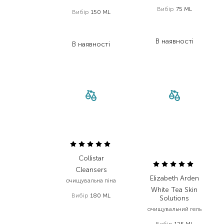
Вибір
75 ML
Вибір
150 ML
773,00
₴
1 848,00
₴
479,30
₴
961,00
₴
В наявності
В наявності
Collistar
Cleansers
Elizabeth Arden
очищувальна піна
White Tea Skin
Вибір
180 ML
Solutions
1 568,00
₴
очищувальний гель
862,40
₴