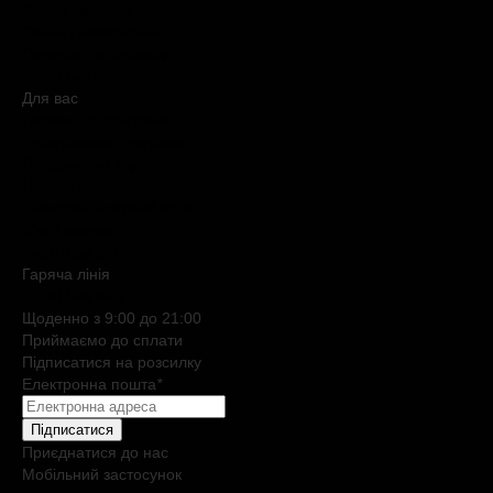
Умови продажу
Обмін і повернення
Питання та відповіді
Мапа сайту
Для вас
Дисконтна програма
Реферальна програма
Подарункові картки
Нішева парфумерія
Електронні сертифікати
Б`юті експерт
Клієнтські дні
Гаряча лiнiя
0 800 508 880
Щоденно з 9:00 до 21:00
Приймаємо до сплати
Підписатися на розсилку
Електронна пошта
*
Підписатися
Приєднатися до нас
Мобільний застосунок