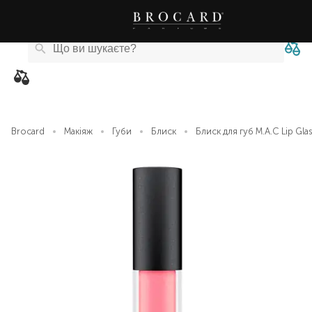
Каталог
Бренди
Акції
Новини
Магазини
eCard
товарів
Brocard
Макіяж
Губи
Блиск
Блиск для губ M.A.C Lip Gla