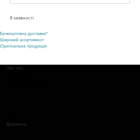
1 410,00
₴
874,20
₴
В наявності
Безкоштовна доставка*
Широкий асортимент
Оригінальна продукція
Про нас
Про компанію
Обіцянки BROCARD
Магазини BROCARD
Вакансії
#КупуйОРИГІНАЛ
Контакти
Новини
Медіакіт
Допомога
Доставка
Оплата