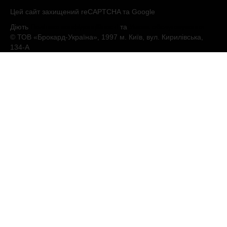
Цей сайт захищений reCAPTCHA та Google
Діють
Політика конфіденційності
та
Умови обслуговування
© ТОВ «Брокард-Україна», 1997 м. Київ, вул. Кирилівська,
134-А