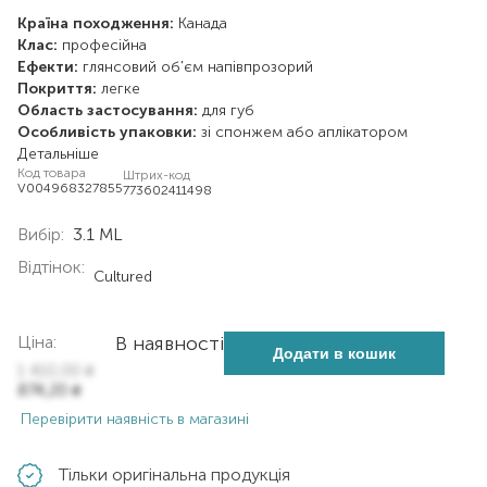
Країна походження:
Канада
Клас:
професійна
Ефекти:
глянсовий
об'єм
напівпрозорий
Покриття:
легке
Область застосування:
для губ
Особливість упаковки:
зі спонжем або аплікатором
Детальніше
Код товара
Штрих-код
V004968327855
773602411498
Вибір:
3.1 ML
Відтінок:
Cultured
Ціна:
В наявності
Додати в кошик
1 410,00
₴
874,20
₴
Перевірити наявність в магазині
Тільки оригінальна продукція