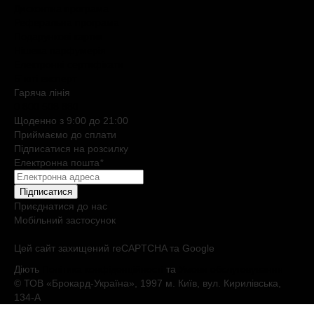
Дисконтна програма
Реферальна програма
Подарункові картки
Нішева парфумерія
Електронні сертифікати
Б`юті експерт
Гаряча лiнiя
0 800 508 880
Щоденно з 9:00 до 21:00
Приймаємо до сплати
Підписатися на розсилку
Електронна пошта
*
Підписатися
Приєднатися до нас
Мобільний застосунок
Цей сайт захищений reCAPTCHA та Google
Діють
Політика конфіденційності
та
Умови обслуговування
© ТОВ «Брокард-Україна», 1997 м. Київ, вул. Кирилівська,
134-А