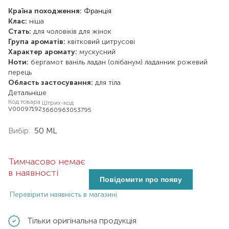
Країна походження:
Франція
Клас:
ніша
Стать:
для чоловіків
для жінок
Група ароматів:
квітковий
цитрусові
Характер аромату:
мускусний
Ноти:
бергамот
ваніль
ладан (олібанум)
ладанник
рожевий
перець
Область застосування:
для тіла
Детальніше
Код товара
Штрих-код
V00097192
3660963053795
Вибір:
50 ML
Тимчасово немає
в наявності
Повідомити про появу
Перевірити наявність в магазині
Тільки оригінальна продукція