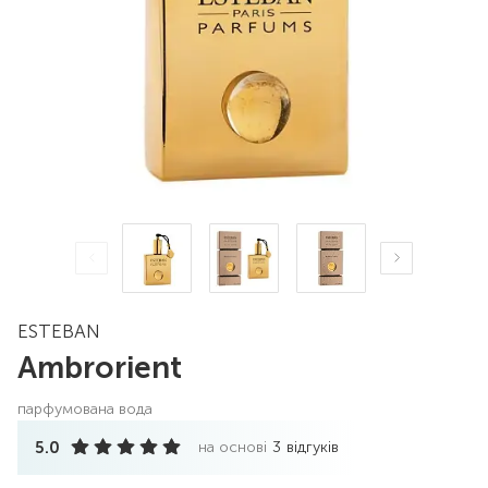
ESTEBAN
Ambrorient
парфумована вода
5.0
на основі
3
відгуків