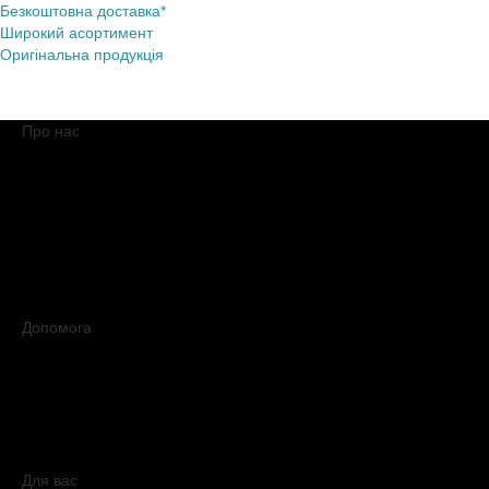
Безкоштовна доставка*
Широкий асортимент
Оригінальна продукція
Про нас
Про компанію
Обіцянки BROCARD
Магазини BROCARD
Вакансії
#КупуйОРИГІНАЛ
Контакти
Новини
Медіакіт
Допомога
Доставка
Оплата
Умови продажу
Обмін і повернення
Питання та відповіді
Мапа сайту
Для вас