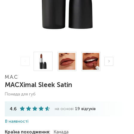
M.A.C
MACXimal Sleek Satin
помада для губ
4.6
на основі
19
відгуків
В наявності
Країна походження:
Канада