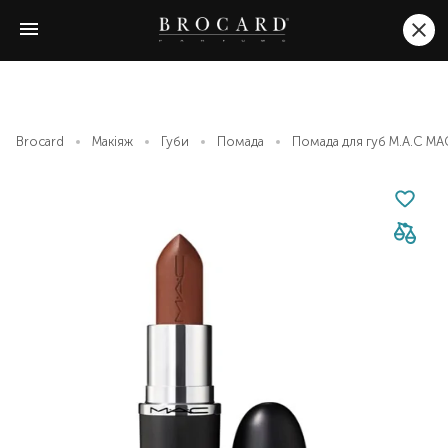
Brocard
Макіяж
Губи
Помада
Помада для губ M.A.C MAC