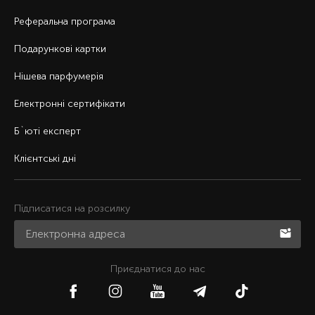
Реферальна програма
Подарункові картки
Нішева парфумерія
Електронні сертифікати
Б`юті експерт
Клієнтські дні
Підписатися на розсилку
Приєднатися до нас