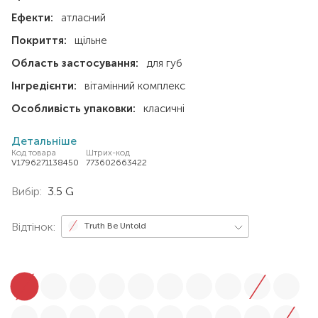
Ефекти:
атласний
Покриття:
щільне
Область застосування:
для губ
Інгредієнти:
вітамінний комплекс
Особливість упаковки:
класичні
Детальніше
Код товара
Штрих-код
V1796271138450
773602663422
Вибір:
3.5 G
Відтінок:
Truth Be Untold