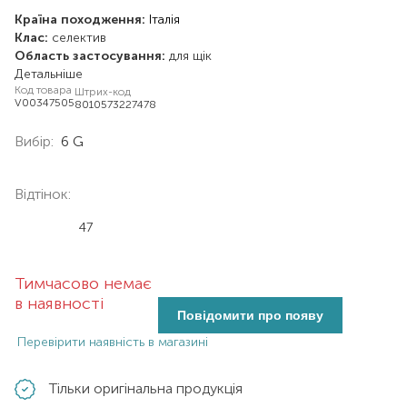
Країна походження:
Італія
Клас:
селектив
Область застосування:
для щік
Детальніше
Код товара
Штрих-код
V00347505
8010573227478
Вибір:
6 G
Відтінок:
47
Тимчасово немає
в наявності
Повідомити про появу
Перевірити наявність в магазині
Тільки оригінальна продукція