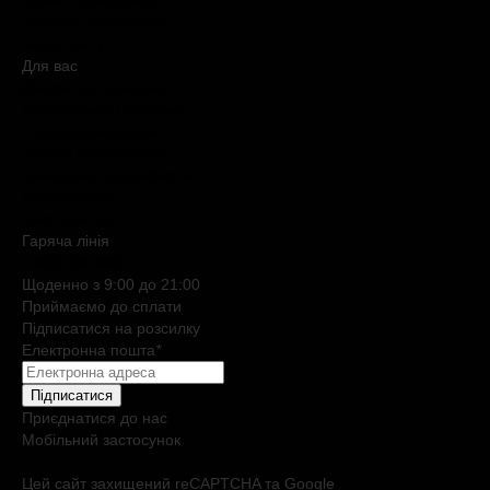
Обмін і повернення
Питання та відповіді
Мапа сайту
Для вас
Дисконтна програма
Реферальна програма
Подарункові картки
Нішева парфумерія
Електронні сертифікати
Б`юті експерт
Клієнтські дні
Гаряча лiнiя
0 800 508 880
Щоденно з 9:00 до 21:00
Приймаємо до сплати
Підписатися на розсилку
Електронна пошта
*
Підписатися
Приєднатися до нас
Мобільний застосунок
Цей сайт захищений reCAPTCHA та Google