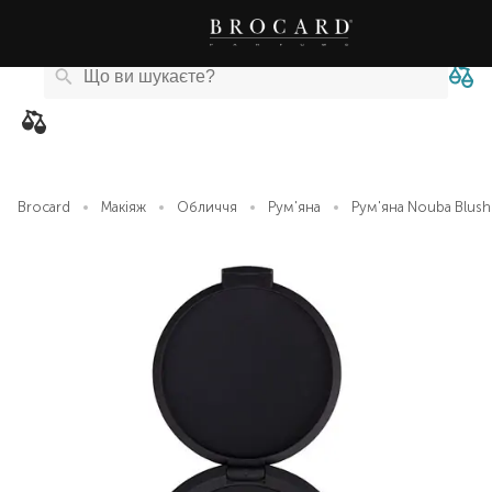
Каталог
Бренди
Акції
Новини
Магазини
eCard
товарів
Brocard
Макіяж
Обличчя
Рум'яна
Рум'яна Nouba Blush