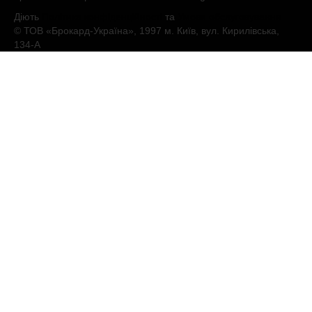
Діють
Політика конфіденційності
та
Умови обслуговування
© ТОВ «Брокард-Україна», 1997 м. Київ, вул. Кирилівська,
134-А