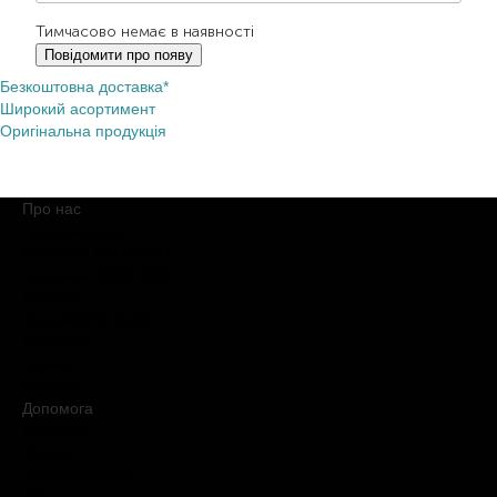
Тимчасово немає в наявності
Повідомити про появу
Безкоштовна доставка*
Широкий асортимент
Оригінальна продукція
Про нас
Про компанію
Обіцянки BROCARD
Магазини BROCARD
Вакансії
#КупуйОРИГІНАЛ
Контакти
Новини
Медіакіт
Допомога
Доставка
Оплата
Умови продажу