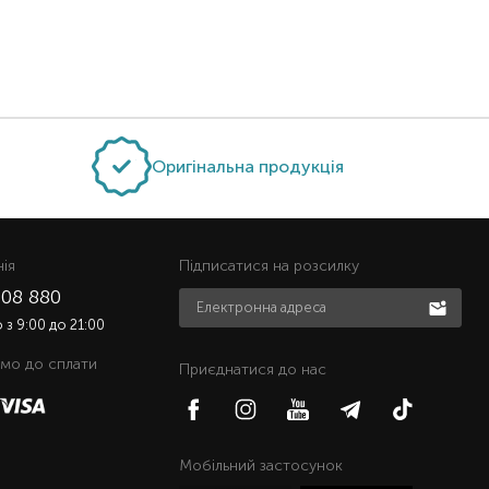
Оригінальна продукція
нiя
Підписатися на розсилку
508 880
з 9:00 до 21:00
мо до сплати
Приєднатися до нас
Мобільний застосунок