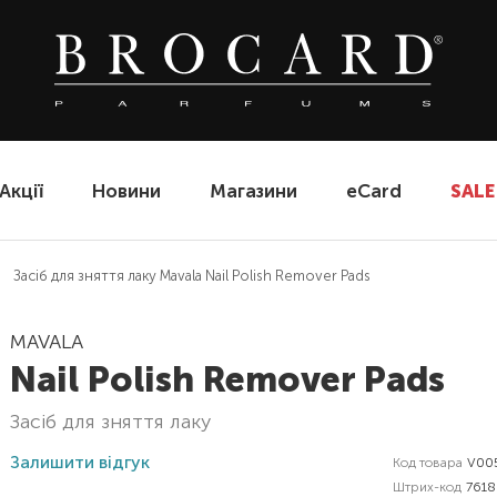
Акції
Новини
Магазини
eCard
SALE
Засіб для зняття лаку Mavala Nail Polish Remover Pads
MAVALA
Nail Polish Remover Pads
засіб для зняття лаку
Залишити відгук
Код товара
V00
Штрих-код
761