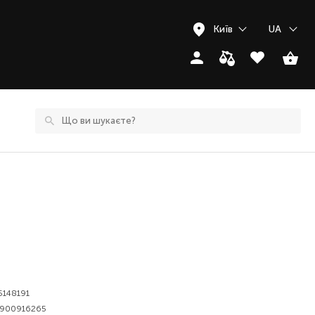
Київ
UA
5148191
8900916265