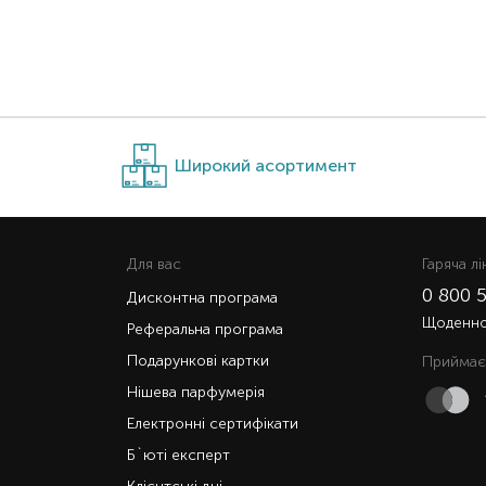
Широкий асортимент
Для вас
Гаряча лi
0 800 
Дисконтна програма
Щоденно 
Реферальна програма
Подарункові картки
Приймає
Нішева парфумерія
Електронні сертифікати
Б`юті експерт