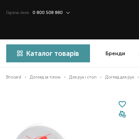
Гаряча лiнiя
0 800 508 880
Каталог товарів
Бренди
Brocard
Догляд за тілом
Для рук і стоп
Догляд для рук