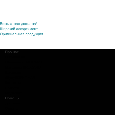
Бесплатная доставка*
Широкий ассортимент
Оригинальная продукция
Про нас
О компании
Обещания BROCARD
Магазины BROCARD
Вакансии
#КупуйОРИГІНАЛ
Контакты
Новости
Медиакит
Помощь
Доставка
Оплата
Условия продажи