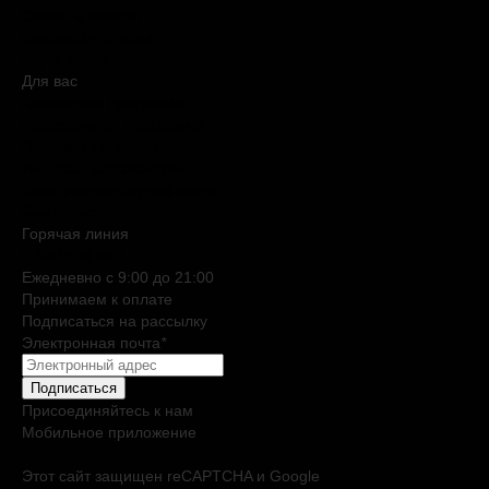
Обмен и возврат
Вопросы и ответы
Карта сайта
Для вас
Дисконтная программа
Реферальная программа
Подарочные карты
Нишевая парфюмерия
Электронные сертификаты
Бьюти эксперт
Горячая линия
0 800 508 880
Ежедневно c 9:00 до 21:00
Принимаем к оплате
Подписаться на рассылку
Электронная почта
*
Подписаться
Присоединяйтесь к нам
Мобильное приложение
Этот сайт защищен reCAPTCHA и Google