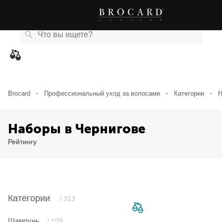
Каталог
Бренды
Акции
Новости
Магазины
eCard
товаров
Brocard
Профессиональный уход за волосами
Категории
Н
Наборы в Чернигове
Рейтингу
Категории
/ 313
Шампунь
/ 109