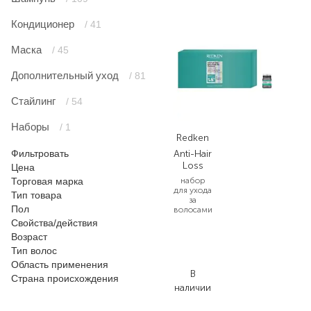
Кондиционер
/ 41
Маска
/ 45
Дополнительный уход
/ 81
Стайлинг
/ 54
Наборы
/ 1
Redken
Фильтровать
Anti-Hair
Loss
Цена
Торговая марка
набор
для ухода
Тип товара
за
Пол
волосами
Свойства/действия
2
Возраст
285,00
Тип волос
₴
Область применения
В
Страна происхождения
наличии