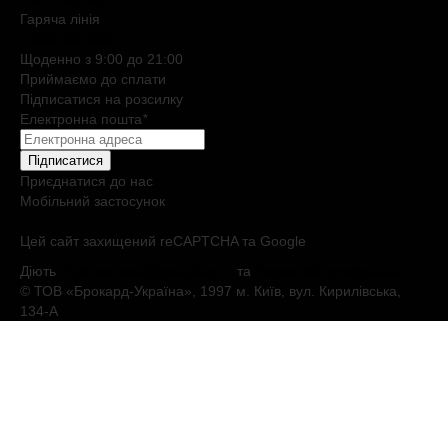
Гаряча лiнiя
0 800 508 880
Щоденно з 9:00 до 21:00
Приймаємо до сплати
Підписатися на розсилку
Електронна пошта
*
Підписатися
Приєднатися до нас
Мобільний застосунок
Цей сайт захищений reCAPTCHA та Google
Діють
Політика конфіденційності
та
Умови обслуговування
© ТОВ «Брокард-Україна», 1997 м. Київ, вул. Кирилівська,
134-А