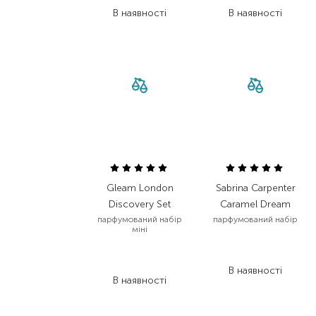
В наявності
В наявності
Gleam London
Sabrina Carpenter
Discovery Set
Caramel Dream
парфумований набір
парфумований набір
міні
3 565,00
₴
2 744,00
₴
1 960,80
₴
2 058,00
₴
В наявності
В наявності