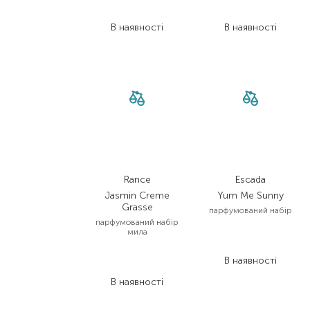
2 284,80
₴
2 284,80
₴
В наявності
В наявності
Rance
Escada
Jasmin Creme
Yum Me Sunny
Grasse
парфумований набір
парфумований набір
мила
4 256,00
₴
2 766,40
₴
5 320,00
₴
В наявності
3 192,00
₴
В наявності