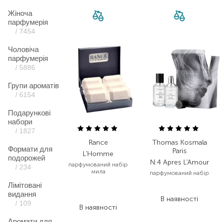
Жіноча
парфумерія
/ 7454
Чоловіча
парфумерія
/ 5886
Групи ароматів
/ 6154
Подарункові
набори
/ 1827
Rance
Thomas Kosmala
Формати для
Paris
L'Homme
подорожей
N:4 Apres L'Amour
парфумований набір
/ 234
мила
парфумований набір
Лімітовані
3 808,00
₴
5 970,00
₴
видання
2 284,80
₴
В наявності
/ 109
В наявності
Аромати для