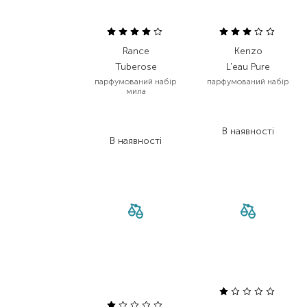
Rance
Kenzo
Tuberose
L'eau Pure
парфумований набір
парфумований набір
мила
3 750,00
₴
3 808,00
₴
2 250,00
₴
2 284,80
₴
В наявності
В наявності