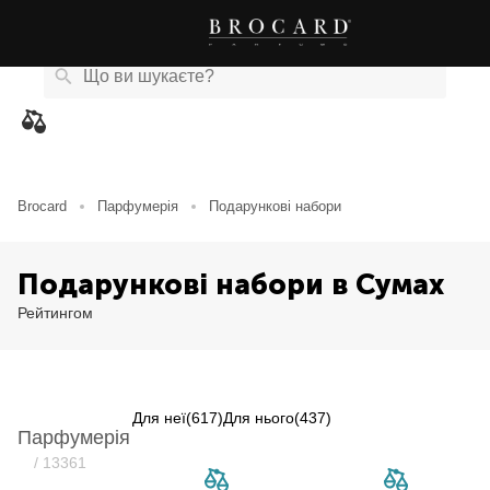
Каталог
Бренди
Акції
Новини
Магазини
eCard
товарів
Brocard
Парфумерія
Подарункові набори
Подарункові набори в Сумах
Рейтингом
Для неї
(617)
Для нього
(437)
Парфумерія
Item NaN of 0
/ 13361