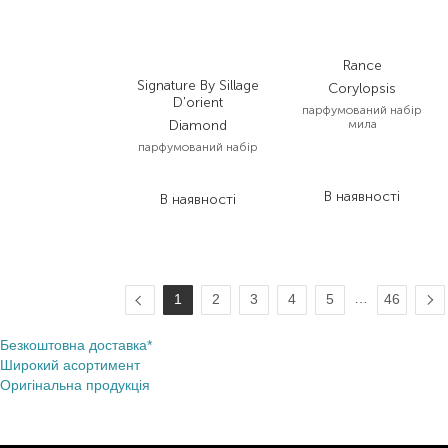
Rance
Signature By Sillage
Corylopsis
D'orient
парфумований набір
Diamond
мила
парфумований набір
3 808,00
₴
2 284,80
₴
12 600,00
₴
В наявності
В наявності
…
1
2
3
4
5
46
Безкоштовна доставка*
Широкий асортимент
Оригінальна продукція