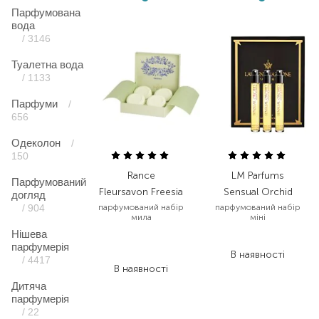
Парфумована
вода
/ 3146
Туалетна вода
/ 1133
Парфуми
/
656
Одеколон
/
150
Rance
LM Parfums
Парфумований
Fleursavon Freesia
Sensual Orchid
догляд
/ 904
парфумований набір
парфумований набір
мила
міні
Нішева
2 912,00
₴
7 560,00
₴
парфумерія
1 747,20
₴
В наявності
/ 4417
В наявності
Дитяча
парфумерія
/ 22