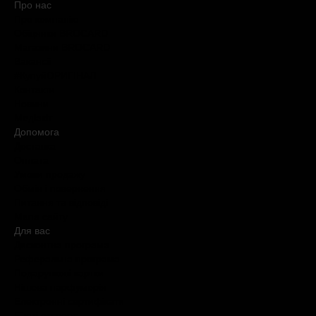
Про нас
Про компанію
Обіцянки BROCARD
Магазини BROCARD
Вакансії
#КупуйОРИГІНАЛ
Контакти
Новини
Медіакіт
Допомога
Доставка
Оплата
Умови продажу
Обмін і повернення
Питання та відповіді
Мапа сайту
Для вас
Дисконтна програма
Реферальна програма
Подарункові картки
Нішева парфумерія
Електронні сертифікати
Б`юті експерт