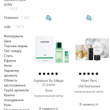
дому
/ 1913
Новинки
/ 501
sale
/ 3871
Фільтрувати
Ціна
Торгова марка
Тип товару
Стать
Ефекти
Ноти
Характер
аромату
Область
Signature By Sillage
Kilian Paris
D'orient
застосування
Old Fashioned
Група ароматів
Aura
парфумований набір
Країна
парфумований набір
13 985,00
₴
походження
12 600,00
₴
В наявності
Клас
В наявності
Спеціальні акції