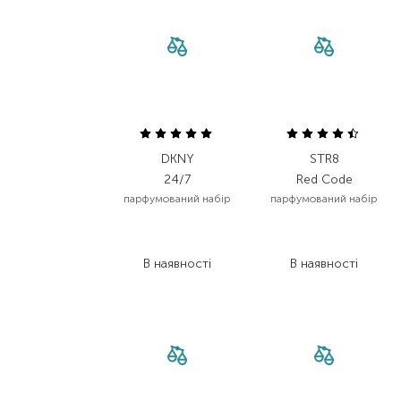
DKNY
STR8
24/7
Red Code
парфумований набір
парфумований набір
4 080,00
₴
1 204,00
₴
2 040,00
₴
626,10
₴
В наявності
В наявності