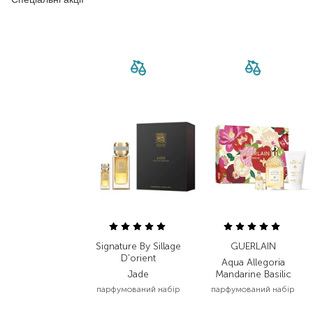
Signature By Sillage
GUERLAIN
D'orient
Aqua Allegoria
Jade
Mandarine Basilic
парфумований набір
парфумований набір
12 600,00
₴
4 777,50
₴