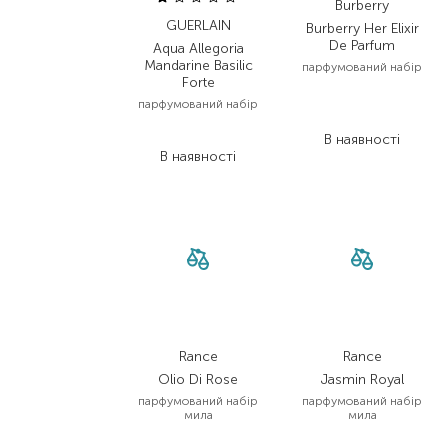
Burberry
GUERLAIN
Burberry Her Elixir
De Parfum
Aqua Allegoria
Mandarine Basilic
парфумований набір
Forte
6 608,00
₴
парфумований набір
4 295,20
₴
3 294,00
₴
В наявності
В наявності
Rance
Rance
Olio Di Rose
Jasmin Royal
парфумований набір
парфумований набір
мила
мила
3 808,00
₴
3 808,00
₴