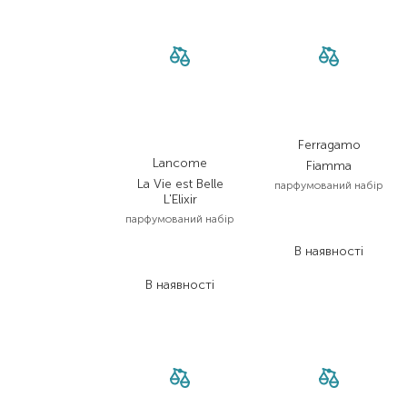
Ferragamo
Lancome
Fiamma
La Vie est Belle
парфумований набір
L'Elixir
3 896,00
₴
парфумований набір
2 025,90
₴
10 020,00
₴
В наявності
6 012,00
₴
В наявності