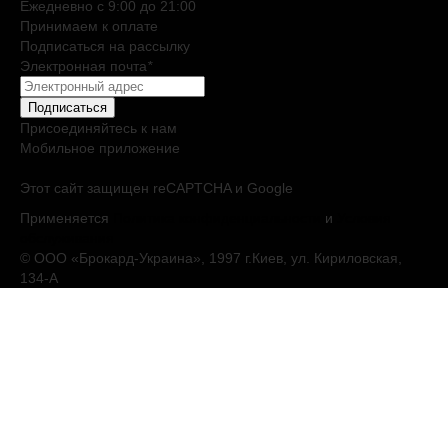
Ежедневно c 9:00 до 21:00
Принимаем к оплате
Подписаться на рассылку
Электронная почта
*
Подписаться
Присоединяйтесь к нам
Мобильное приложение
Этот сайт защищен reCAPTCHA и Google
Применяется
Политика конфиденциальности
и
Условия
обслуживания
© ООО «Брокард-Украина», 1997 г.Киев, ул. Кириловская,
134-А