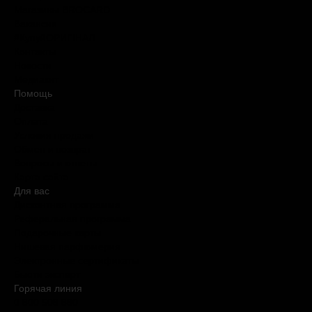
Магазины BROCARD
Вакансии
#КупуйОРИГІНАЛ
Контакты
Новости
Медиакит
Помощь
Доставка
Оплата
Условия продажи
Обмен и возврат
Вопросы и ответы
Карта сайта
Для вас
Дисконтная программа
Реферальная программа
Подарочные карты
Нишевая парфюмерия
Электронные сертификаты
Бьюти эксперт
Горячая линия
0 800 508 880