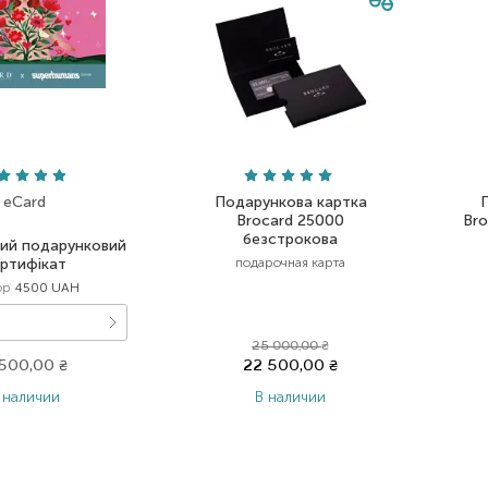
eCard
Подарункова картка
Brocard 25000
Bro
безстрокова
ий подарунковий
ртифікат
подарочная карта
ор
4500 UAH
25 000,00
₴
 500,00
₴
22 500,00
₴
 наличии
В наличии