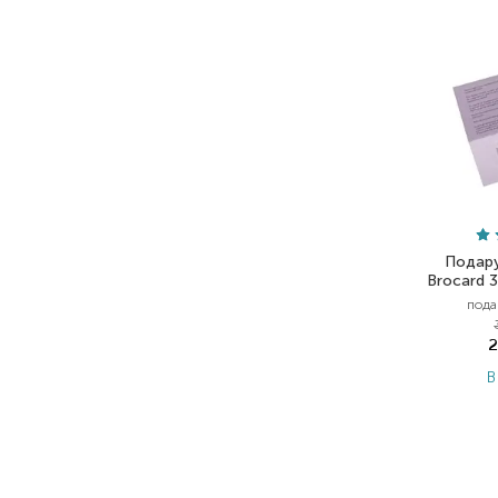
Подару
Brocard 
пода
2
В