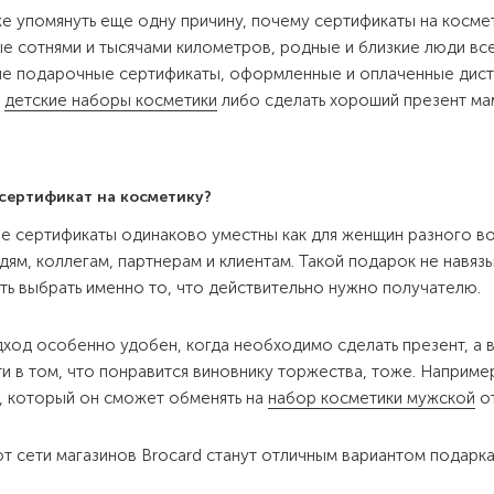
е упомянуть еще одну причину, почему сертификаты на космет
е сотнями и тысячами километров, родные и близкие люди все
е подарочные сертификаты, оформленные и оплаченные дист
м
детские наборы косметики
либо сделать хороший презент ма
 сертификат на косметику?
 сертификаты одинаково уместны как для женщин разного возр
дям, коллегам, партнерам и клиентам. Такой подарок не навяз
ь выбрать именно то, что действительно нужно получателю.
ход особенно удобен, когда необходимо сделать презент, а в
и в том, что понравится виновнику торжества, тоже. Наприме
, который он сможет обменять на
набор косметики мужской
от
 от сети магазинов Brocard станут отличным вариантом подарка