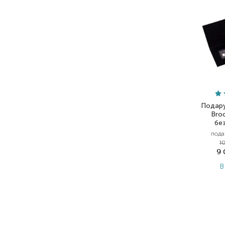
Подару
Bro
бе
пода
1
9
В