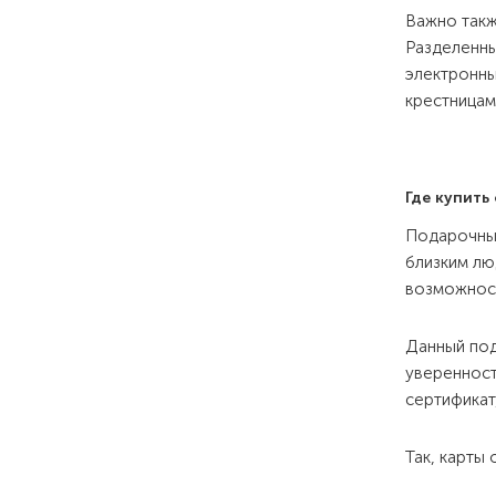
Важно такж
Разделенны
электронны
крестница
Где купить
Подарочные
близким лю
возможност
Данный под
уверенност
сертификат
Так, карты