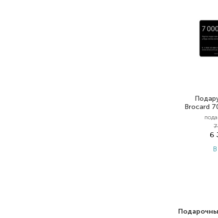
Подару
Brocard 7
пода
7
6
В
Подарочны