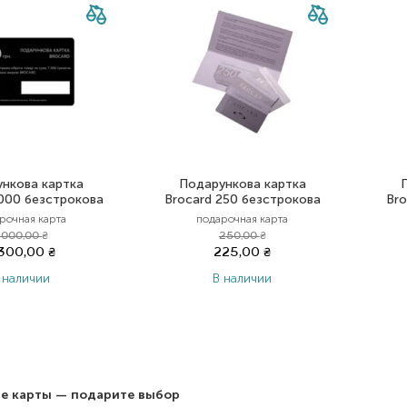
нкова картка
Подарункова картка
000 безстрокова
Brocard 250 безстрокова
Bro
рочная карта
подарочная карта
 000,00
₴
250,00
₴
 300,00
₴
225,00
₴
 наличии
В наличии
е карты — подарите выбор