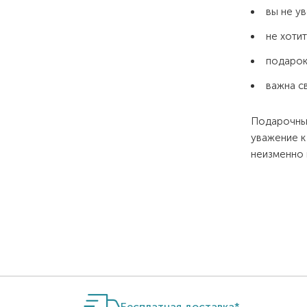
вы не у
не хоти
подарок
важна с
Подарочные
уважение к
неизменно 
Бесплатная доставка*