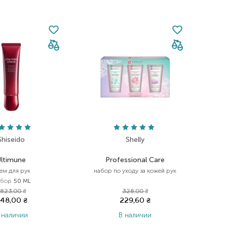
Shiseido
Shelly
Ultimune
Professional Care
ем для рук
набор по уходу за кожей рук
бор
50 ML
 823,00
₴
328,00
₴
48,00
₴
229,60
₴
 наличии
В наличии