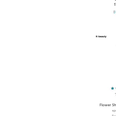
В
Flower S
кр
Вы