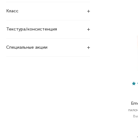
Класс
Текстура/консистенция
Специальные акции
Eme
пилоч
Вы