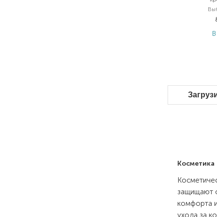
Вы
В
Загруз
Косметика 
Косметичес
защищают о
комфорта и
ухода за к