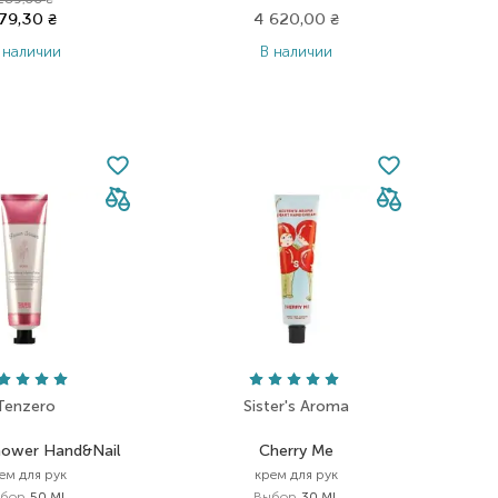
239,00
₴
179,30
₴
4 620,00
₴
 наличии
В наличии
Tenzero
Sister's Aroma
hower Hand&Nail
Cherry Me
ем для рук
крем для рук
бор
50 ML
Выбор
30 ML