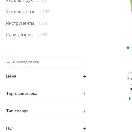
Уход для рук
/ 755
Уход для стоп
/ 185
Инструменты
/ 271
Санитайзеры
/ 130
Фильтровать
кр
Цена
Вы
Торговая марка
В
Тип товара
Пол