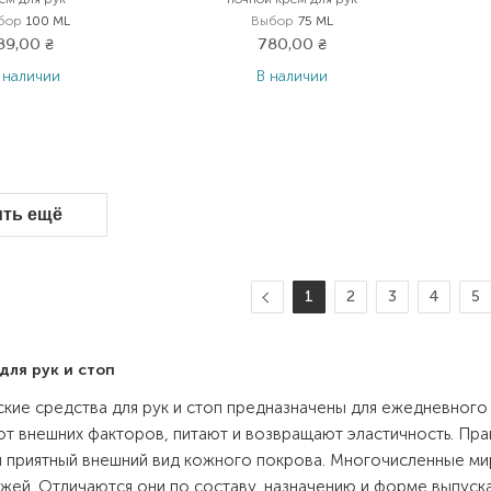
бор
100 ML
Выбор
75 ML
89,00
₴
780,00
₴
 наличии
В наличии
ить ещё
1
2
3
4
5
для рук и стоп
кие средства для рук и стоп предназначены для ежедневного
т внешних факторов, питают и возвращают эластичность. Пра
 приятный внешний вид кожного покрова. Многочисленные ми
ожей. Отличаются они по составу, назначению и форме выпуск