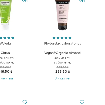
Weleda
Phytorelax Laboratories
Citrus
Vegan&Organic Almond
ем для рук
крем для рук
бор
50 ML
Выбор
75 ML
422,00
₴
382,00
₴
316,50
₴
286,50
₴
 наличии
В наличии