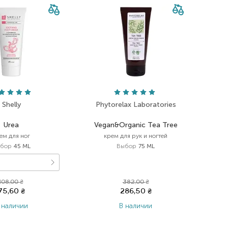
Shelly
Phytorelax Laboratories
Urea
Vegan&Organic Tea Tree
ем для ног
крем для рук и ногтей
бор
45 ML
Выбор
75 ML
108,00
₴
382,00
₴
75,60
₴
286,50
₴
 наличии
В наличии