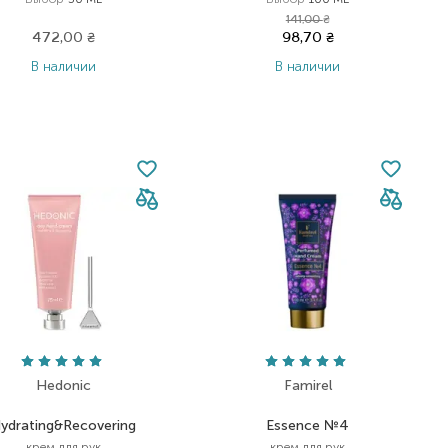
141,00
₴
472,00
₴
98,70
₴
В наличии
В наличии
Hedonic
Famirel
ydrating&Recovering
Essence №4
крем для рук
крем для рук