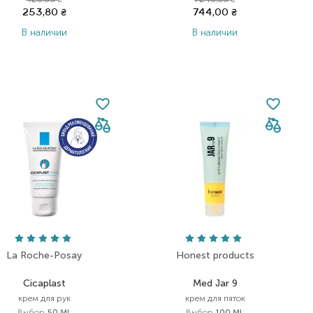
423,00
₴
1 240,00
₴
253,80
₴
744,00
₴
В наличии
В наличии
La Roche-Posay
Honest products
Cicaplast
Med Jar 9
крем для рук
крем для пяток
Выбор
50 ML
Выбор
100 ML