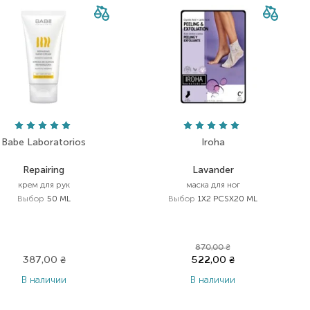
Babe Laboratorios
Iroha
Repairing
Lavander
крем для рук
маска для ног
Выбор
50 ML
Выбор
1X2 PCSX20 ML
870,00
₴
387,00
₴
522,00
₴
В наличии
В наличии