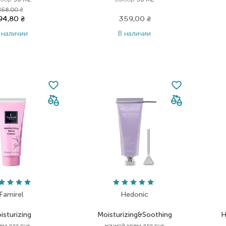
158,00
₴
94,80
₴
359,00
₴
 наличии
В наличии
Famirel
Hedonic
isturizing
Moisturizing&Soothing
H
ем для рук
ночной крем для рук