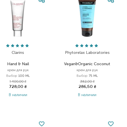
Clarins
Phytorelax Laboratories
Hand & Nail
Vegan&Organic Coconut
крем для рук
крем для рук
Выбор
100 ML
Выбор
75 ML
1 400,00
₴
382,00
₴
728,00
₴
286,50
₴
В наличии
В наличии