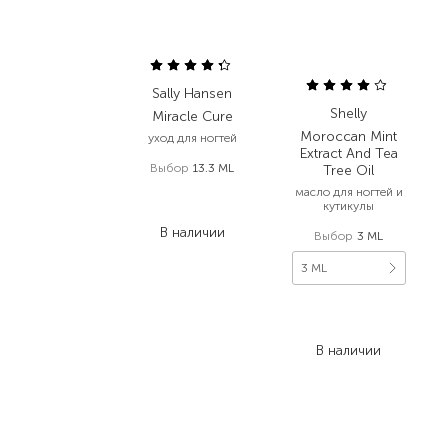
Sally Hansen
Shelly
Miracle Cure
Moroccan Mint
уход для ногтей
Extract And Tea
Выбор
13.3 ML
Tree Oil
475,00
₴
масло для ногтей и
кутикулы
247,00
₴
В наличии
Выбор
3 ML
3 ML
138,00
₴
96,60
₴
В наличии