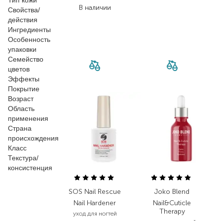
Тип кожи
В наличии
Свойства/
действия
Ингредиенты
Особенность
упаковки
Семейство
цветов
Эффекты
Покрытие
Возраст
Область
применения
Страна
происхождения
Класс
Текстура/
консистенция
SOS Nail Rescue
Joko Blend
Nail Hardener
Nail&Cuticle
Therapy
уход для ногтей