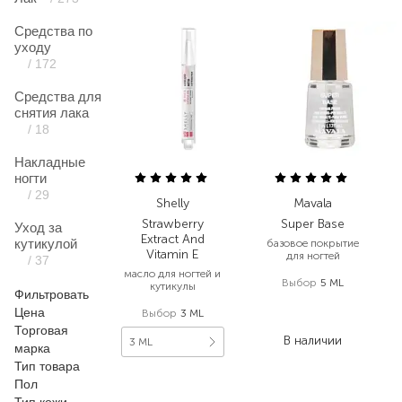
Средства по
уходу
/ 172
Средства для
снятия лака
/ 18
Накладные
ногти
/ 29
Shelly
Mavala
Strawberry
Super Base
Уход за
Extract And
кутикулой
базовое покрытие
Vitamin E
для ногтей
/ 37
масло для ногтей и
Выбор
5 ML
кутикулы
Фильтровать
246,00
₴
Цена
Выбор
3 ML
184,50
₴
Торговая
В наличии
3 ML
марка
Тип товара
138,00
₴
Пол
78,70
₴