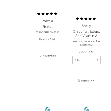
Mavala
Shelly
Fixator
Grapefruit Extract
закрепитель лака
And Vitamin A
Выбор
5 ML
масло для ногтей и
кутикулы
246,00
₴
184,50
₴
Выбор
3 ML
В наличии
3 ML
138,00
₴
78,70
₴
В наличии