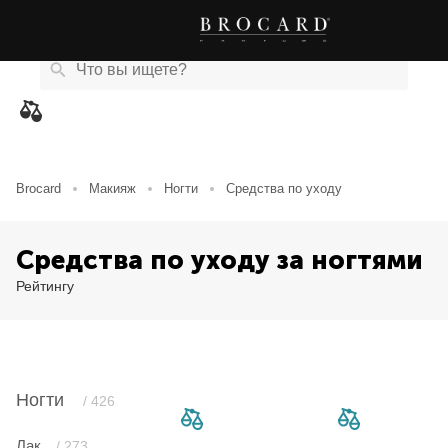
Каталог
Бренды
Акции
Новости
Магазины
eCard
товаров
Brocard
Макияж
Ногти
Средства по уходу
Средства по уходу за ногтями
Рейтингу
Ногти
/ 426
Лак
/ 273