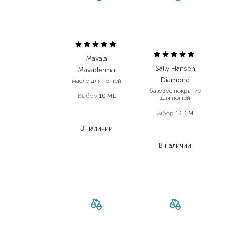
Mavala
Sally Hansen
Mavaderma
Diamond
масло для ногтей
базовое покрытие
Выбор
10 ML
для ногтей
830,00
₴
Выбор
13.3 ML
622,50
₴
475,00
₴
В наличии
247,00
₴
В наличии