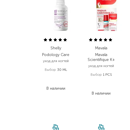
Shelly
Mavala
Podology Care
Mavala
Scientifique K+
уход для ногтей
уход для ногтей
Выбор
30 ML
Выбор
1 PCS
398,00
₴
590,00
₴
278,60
₴
442,50
₴
В наличии
В наличии