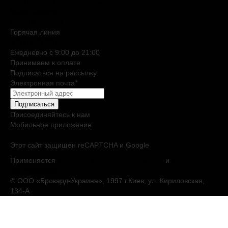
Электронные сертификаты
Бьюти эксперт
Клиентские дни
Горячая линия
0 800 508 880
Ежедневно c 9:00 до 21:00
Принимаем к оплате
Подписаться на рассылку
Электронная почта
*
Подписаться
Присоединяйтесь к нам
Мобильное приложение
Этот сайт защищен reCAPTCHA и Google
Применяется
Политика конфиденциальности
и
Условия
обслуживания
© ООО «Брокард-Украина», 1997 г.Киев, ул. Кириловская,
134-А