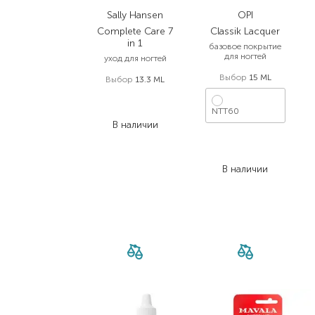
Sally Hansen
OPI
Complete Care 7
Classik Lacquer
in 1
базовое покрытие
для ногтей
уход для ногтей
Выбор
15 ML
Выбор
13.3 ML
475,00
₴
280,30
₴
NTT60
В наличии
476,00
₴
380,80
₴
В наличии