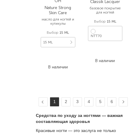
OPI
Classik Lacquer
Nature Strong
базовое покрытие
Skin Care
для ногтей
масло для ногтей и
Выбор
15 ML
кутикулы
Выбор
15 ML
NTT70
15 ML
690,00
₴
552,00
₴
874,00
₴
В наличии
699,20
₴
В наличии
1
2
3
4
5
6
Средства по уходу за ногтями — важная
составляющая здоровья
Красивые ногти — это заслуга не только