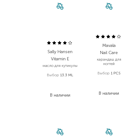
Mavala
Sally Hansen
Nail Care
Vitamin E
карандаш для
ногтей
масло для кутикулы
Выбор
1 PCS
Выбор
13.3 ML
294,00
₴
475,00
₴
220,50
₴
251,80
₴
В наличии
В наличии