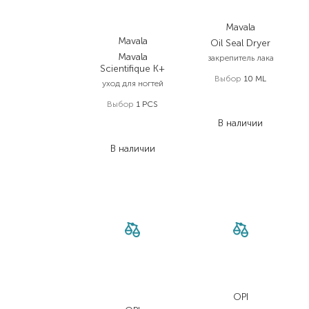
Mavala
Mavala
Oil Seal Dryer
Mavala
закрепитель лака
Scientifique K+
Выбор
10 ML
уход для ногтей
790,00
₴
Выбор
1 PCS
592,50
₴
890,00
₴
В наличии
667,50
₴
В наличии
OPI