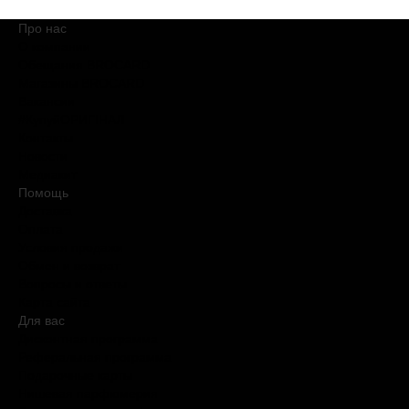
Про нас
О компании
Обещания BROCARD
Магазины BROCARD
Вакансии
#КупуйОРИГІНАЛ
Контакты
Новости
Медиакит
Помощь
Доставка
Оплата
Условия продажи
Обмен и возврат
Вопросы и ответы
Карта сайта
Для вас
Дисконтная программа
Реферальная программа
Подарочные карты
Нишевая парфюмерия