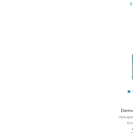
В
Dermas
гель дл
Вы