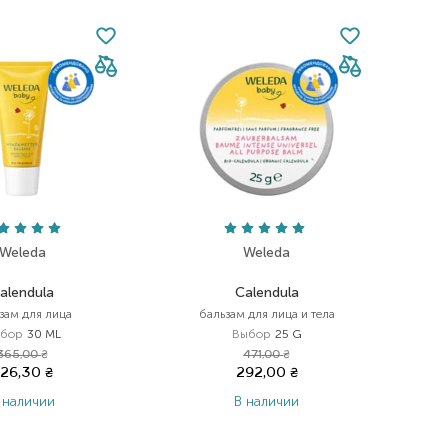
Weleda
Weleda
alendula
Calendula
зам для лица
бальзам для лица и тела
бор
30 ML
Выбор
25 G
365,00
₴
471,00
₴
226,30
₴
292,00
₴
 наличии
В наличии