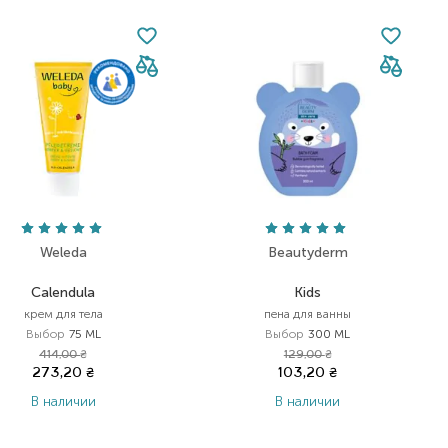
Weleda
Beautyderm
Calendula
Kids
крем для тела
пена для ванны
Выбор
75 ML
Выбор
300 ML
414,00
₴
129,00
₴
273,20
₴
103,20
₴
В наличии
В наличии