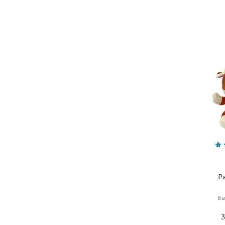
P
В
3