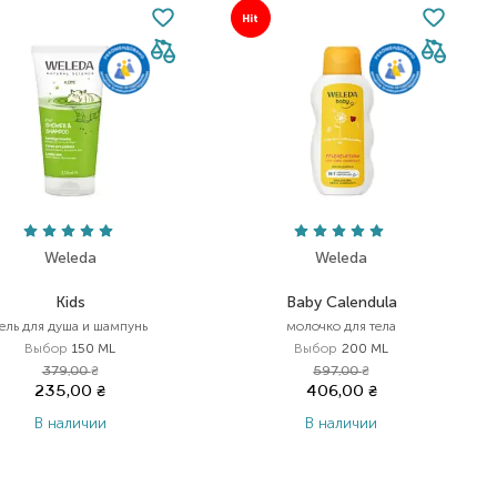
Hit
Weleda
Weleda
Kids
Baby Calendula
ель для душа и шампунь
молочко для тела
Выбор
150 ML
Выбор
200 ML
379,00
₴
597,00
₴
235,00
₴
406,00
₴
В наличии
В наличии