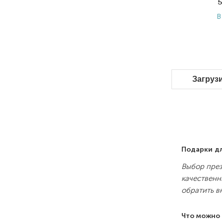
5
В
Загруз
Подарки д
Выбор през
качественн
обратить в
Что можно 