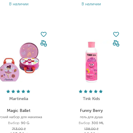
В наличии
В наличии
Martinelia
Tink Kids
Magic Ballet
Funny Berry
тский набор для макияжа
гель для душа
Выбор
90 G
Выбор
300 ML
713,00
₴
138,00
₴