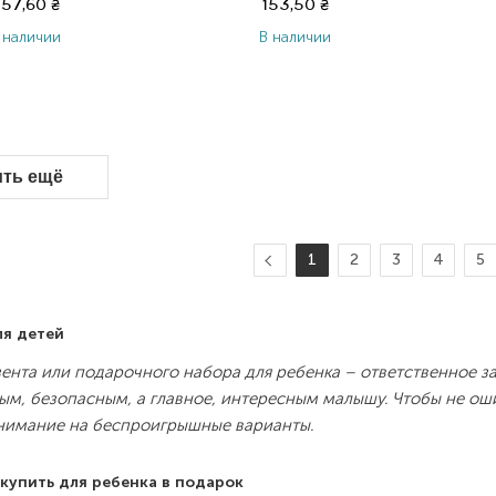
57,60
₴
153,50
₴
 наличии
В наличии
ить ещё
1
2
3
4
5
ля детей
ента или подарочного набора для ребенка – ответственное за
ым, безопасным, а главное, интересным малышу. Чтобы не ошиб
нимание на беспроигрышные варианты.
купить для ребенка в подарок