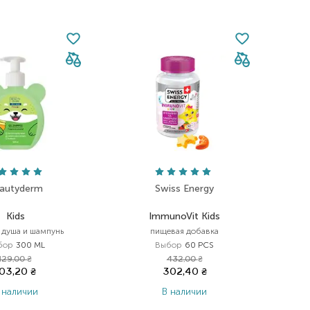
autyderm
Swiss Energy
Kids
ImmunoVit Kids
я душа и шампунь
пищевая добавка
бор
300 ML
Выбор
60 PCS
129,00
₴
432,00
₴
103,20
₴
302,40
₴
 наличии
В наличии