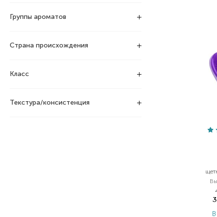
Группы ароматов
Страна происхождения
Класс
Текстура/консистенция
щет
В
3
В