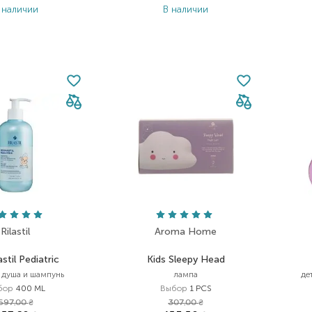
 наличии
В наличии
Rilastil
Aroma Home
til Pediatric
Kids Sleepy Head
я душа и шампунь
лампа
де
бор
400 ML
Выбор
1 PCS
697,00
₴
307,00
₴