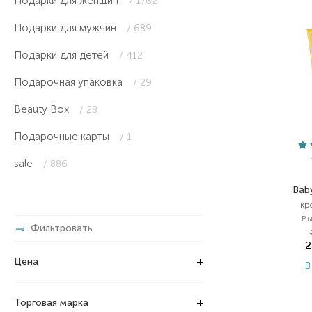
Подарки для женщин
/ 1762
Подарки для мужчин
/ 689
Подарки для детей
/ 412
Подарочная упаковка
/ 29
Beauty Box
/ 28
Подарочные карты
/ 1
sale
/ 886
Bab
кр
В
Фильтровать
2
Цена
В
Торговая марка