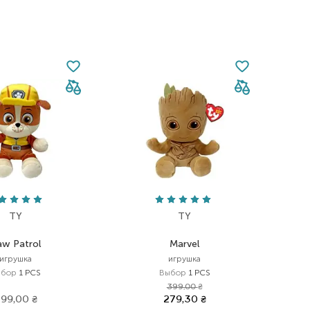
TY
TY
aw Patrol
Marvel
игрушка
игрушка
ыбор
1 PCS
Выбор
1 PCS
399,00
₴
99,00
₴
279,30
₴