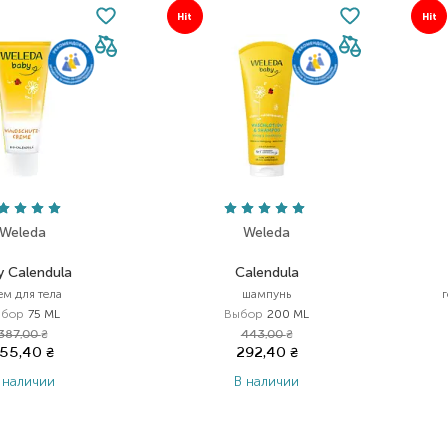
Hit
Hit
Weleda
Weleda
y Calendula
Calendula
ем для тела
шампунь
г
ыбор
75 ML
Выбор
200 ML
387,00
₴
443,00
₴
55,40
₴
292,40
₴
 наличии
В наличии