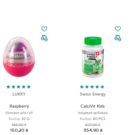
LUKKY
Swiss Energy
Raspberry
CalciVit Kids
бальзам для губ
пищевая добавка
Выбор
10 G
Выбор
60 PCS
195,00
₴
507,00
₴
150,20
₴
354,90
₴