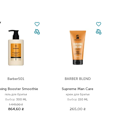
Barber501
BARBER BLEND
ving Booster Smoothie
Supreme Man Care
гель для бритья
крем для бритья
Выбор
300 ML
Выбор
150 ML
1 441,00
₴
864,60
₴
265,00
₴