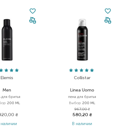
Elemis
Collistar
Men
Linea Uomo
ь для бритья
пена для бритья
бор
200 ML
Выбор
200 ML
967,00
₴
 920,00
₴
580,20
₴
 наличии
В наличии