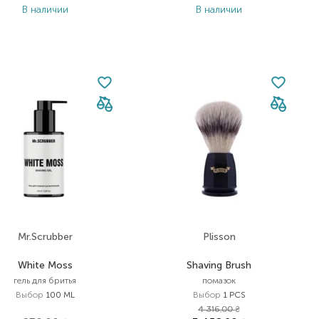
В наличии
В наличии
Mr.Scrubber
Plisson
White Moss
Shaving Brush
гель для бритья
помазок
Выбор
100 ML
Выбор
1 PCS
4 316,00
₴