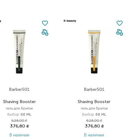
Barber501
Barber501
Shaving Booster
Shaving Booster
гель для бритья
гель для бритья
Выбор
66 ML
Выбор
66 ML
628,00
₴
628,00
₴
376,80
₴
376,80
₴
В наличии
В наличии