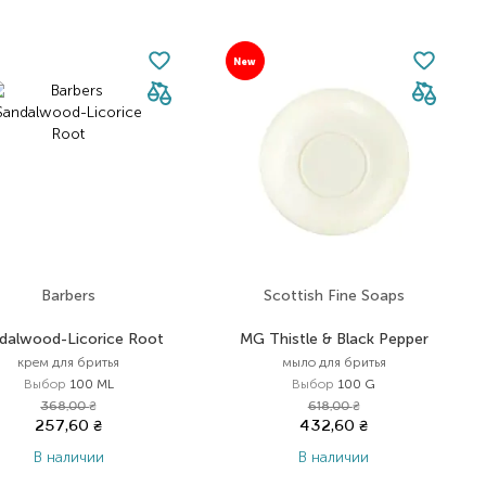
New
Barbers
Scottish Fine Soaps
dalwood-Licorice Root
MG Thistle & Black Pepper
крем для бритья
мыло для бритья
Выбор
100 ML
Выбор
100 G
368,00
₴
618,00
₴
257,60
₴
432,60
₴
В наличии
В наличии