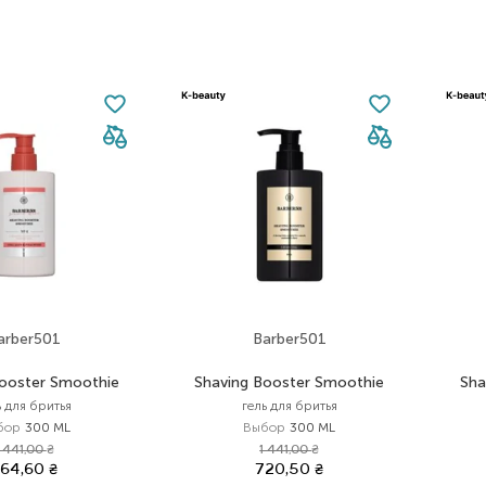
arber501
Barber501
Booster Smoothie
Shaving Booster Smoothie
Sha
ь для бритья
гель для бритья
бор
300 ML
Выбор
300 ML
1 441,00
₴
1 441,00
₴
864,60
₴
720,50
₴