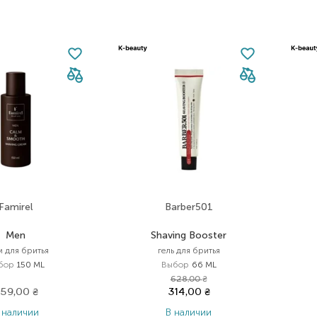
Famirel
Barber501
Men
Shaving Booster
м для бритья
гель для бритья
бор
150 ML
Выбор
66 ML
628,00
₴
59,00
₴
314,00
₴
 наличии
В наличии