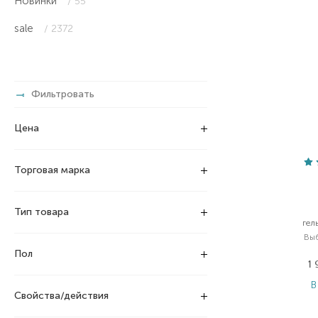
Новинки
/ 55
sale
/ 2372
Фильтровать
Цена
Торговая марка
Тип товара
гел
Вы
Пол
1
В
Свойства/действия