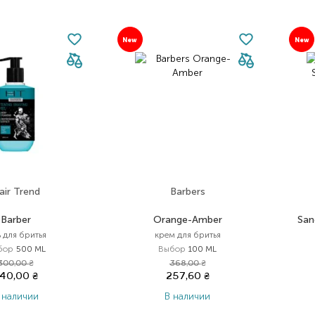
New
New
air Trend
Barbers
Barber
Orange-Amber
San
ь для бритья
крем для бритья
бор
500 ML
Выбор
100 ML
300,00
₴
368,00
₴
40,00
₴
257,60
₴
 наличии
В наличии