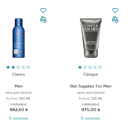
Clarins
Clinique
Men
Skin Supplies For Men
гель для бритья
крем для бритья
Выбор
150 ML
Выбор
125 ML
1 471,00
₴
1 300,00
₴
882,60
₴
975,00
₴
В наличии
В наличии