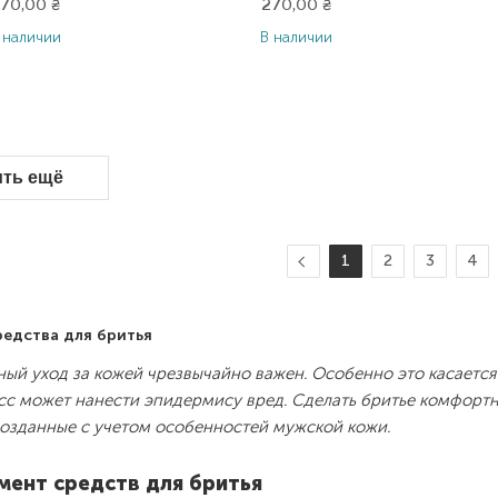
70,00
₴
270,00
₴
 наличии
В наличии
ить ещё
1
2
3
4
едства для бритья
ый уход за кожей чрезвычайно важен. Особенно это касается 
сс может нанести эпидермису вред. Сделать бритье комфорт
созданные с учетом особенностей мужской кожи.
мент средств для бритья