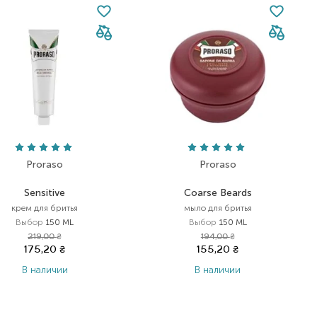
Proraso
Proraso
Sensitive
Coarse Beards
крем для бритья
мыло для бритья
Выбор
150 ML
Выбор
150 ML
219,00
₴
194,00
₴
175,20
₴
155,20
₴
В наличии
В наличии