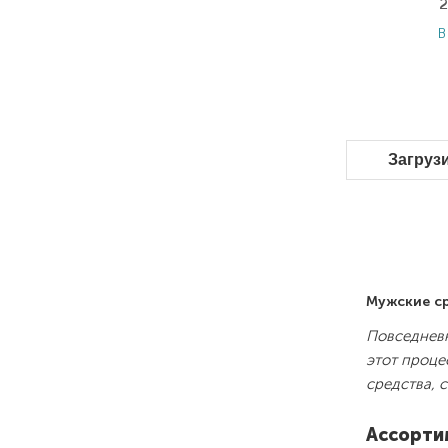
2
В
Загруз
Мужские ср
Повседневн
этот проце
средства, 
Ассорти