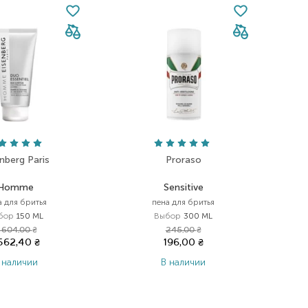
nberg Paris
Proraso
Homme
Sensitive
а для бритья
пена для бритья
бор
150 ML
Выбор
300 ML
 604,00
₴
245,00
₴
 562,40
₴
196,00
₴
 наличии
В наличии