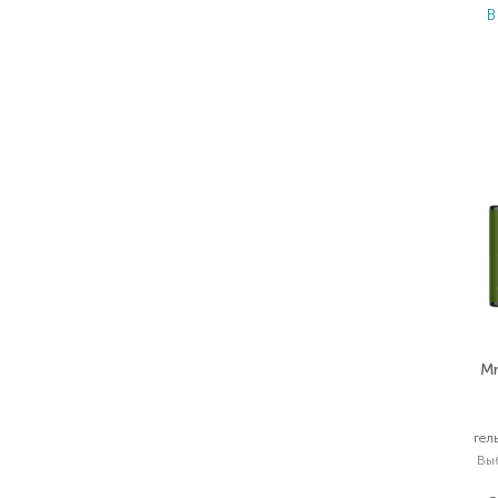
В
Mr
гел
Вы