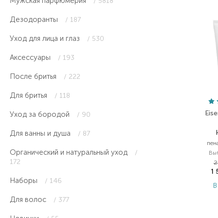
Мужская парфюмерия
/ 5818
Дезодоранты
/ 187
Уход для лица и глаз
/ 530
Аксессуары
/ 193
После бритья
/ 222
Для бритья
/ 118
Eise
Уход за бородой
/ 90
Для ванны и душа
/ 87
пен
Органический и натуральный уход
/
Вы
172
2
1
Наборы
/ 146
В
Для волос
/ 377