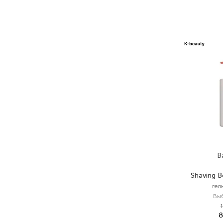
B
Shaving 
гел
Вы