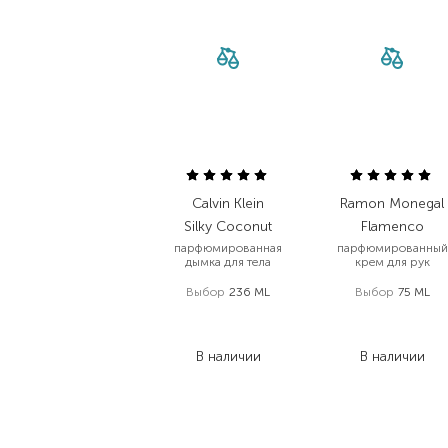
Calvin Klein
Ramon Monegal
Silky Coconut
Flamenco
парфюмированная
парфюмированный
дымка для тела
крем для рук
Выбор
236 ML
Выбор
75 ML
2 072,00
₴
2 128,00
₴
1 098,20
₴
1 276,80
₴
В наличии
В наличии