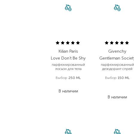
Kilian Paris
Givenchy
Love Don’t Be Shy
Gentleman Societ
парфюмированный
парфюмированный
лосьон для тела
дезодорант спрей
Выбор
250 ML
Выбор
150 ML
4 590,00
₴
2 018,00
₴
В наличии
1 614,40
₴
В наличии