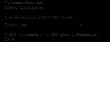
Присоединяйтесь к нам
Мобильное приложение
Этот сайт защищен reCAPTCHA и Google
Применяется
Политика конфиденциальности
и
Условия
обслуживания
© ООО «Брокард-Украина», 1997 г.Киев, ул. Кириловская,
134-А