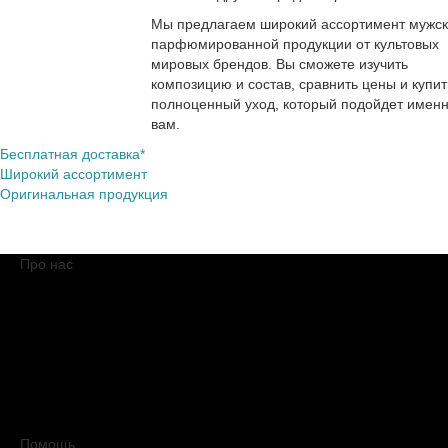
Мы предлагаем широкий ассортимент мужс
парфюмированной продукции от культовых
мировых брендов. Вы сможете изучить
композицию и состав, сравнить цены и купит
полноценный уход, который подойдет имен
вам.
Бесплатная доставка*
Широкий ассортимент
Оригинальная продукция
Про нас
О компании
Обещания BROCARD
Магазины BROCARD
Вакансии
#КупуйОРИГІНАЛ
Контакты
Новости
Медиакит
Помощь