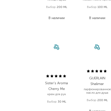
Выбор
200 ML
Выбор
100 ML
1 959,20
₴
3 180,00
₴
В наличии
В наличии
GUERLAIN
Sister's Aroma
Shalimar
Cherry Me
парфюмированное
масло для душа
крем для рук
Выбор
200 ML
Выбор
30 ML
2 020,50
₴
359,00
₴