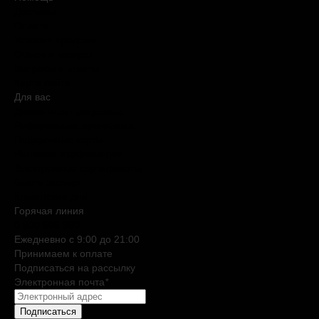
Доставка
Оплата
Условия продажи
Обмен и возврат
Вопросы и ответы
Карта сайта
Для вас
Дисконтная программа
Реферальная программа
Подарочные карты
Нишевая парфюмерия
Электронные сертификаты
Бьюти эксперт
Клиентские дни
Горячая линия
0 800 508 880
Ежедневно c 9:00 до 21:00
Принимаем к оплате
Подписаться на рассылку
Электронная почта
*
Подписаться