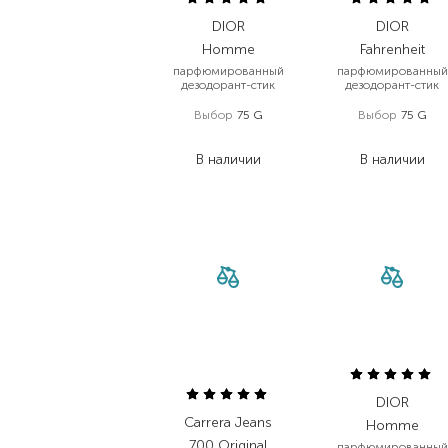
DIOR
DIOR
Homme
Fahrenheit
парфюмированный
парфюмированный
дезодорант-стик
дезодорант-стик
Выбор
75 G
Выбор
75 G
1 793,60
₴
1 793,60
₴
В наличии
В наличии
DIOR
Carrera Jeans
Homme
700 Original
парфюмированный