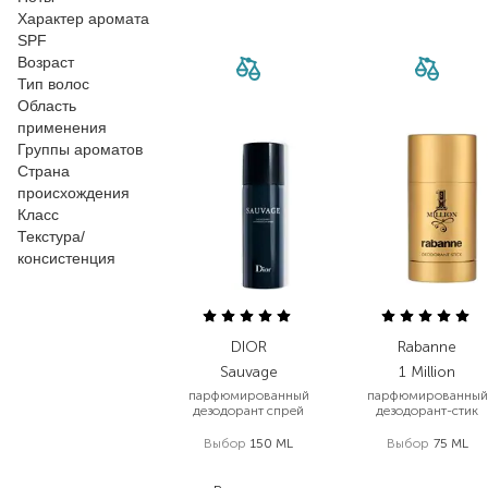
Характер аромата
SPF
Возраст
Тип волос
Область
применения
Группы ароматов
Страна
происхождения
Класс
Текстура/
консистенция
DIOR
Rabanne
Sauvage
1 Million
парфюмированный
парфюмированный
дезодорант спрей
дезодорант-стик
Выбор
150 ML
Выбор
75 ML
1 882,40
₴
2 083,00
₴