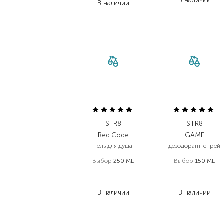
В наличии
В наличии
STR8
STR8
Red Code
GAME
гель для душа
дезодорант-спрей
Выбор
250 ML
Выбор
150 ML
165,00
₴
224,00
₴
85,80
₴
156,80
₴
В наличии
В наличии