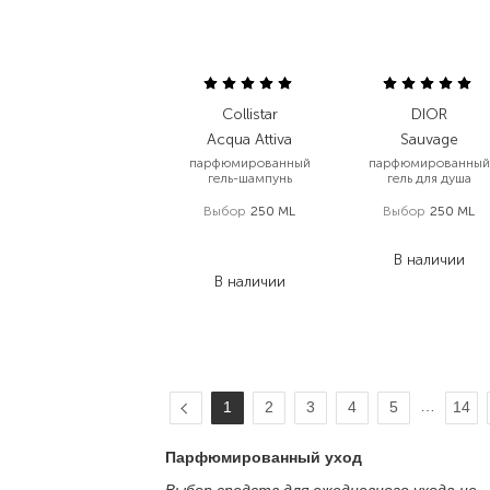
Collistar
DIOR
Acqua Attiva
Sauvage
парфюмированный
парфюмированный
гель-шампунь
гель для душа
Выбор
250 ML
Выбор
250 ML
1 631,00
₴
2 378,40
₴
897,10
₴
В наличии
В наличии
…
1
2
3
4
5
14
Парфюмированный уход