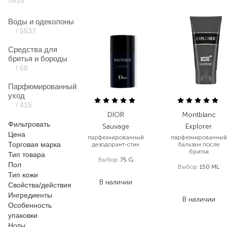
5818
Воды и одеколоны
/ 5537
Средства для
бритья и бороды
/ 68
Парфюмированный
уход
/ 415
DIOR
Montblanc
Фильтровать
Sauvage
Explorer
Цена
парфюмированный
парфюмированный
Торговая марка
дезодорант-стик
бальзам после
бритья
Тип товара
Выбор
75 G
Пол
Выбор
150 ML
1 793,60
₴
Тип кожи
1 792,00
₴
В наличии
Свойства/действия
931,80
₴
Ингредиенты
В наличии
Особенность
упаковки
Ноты