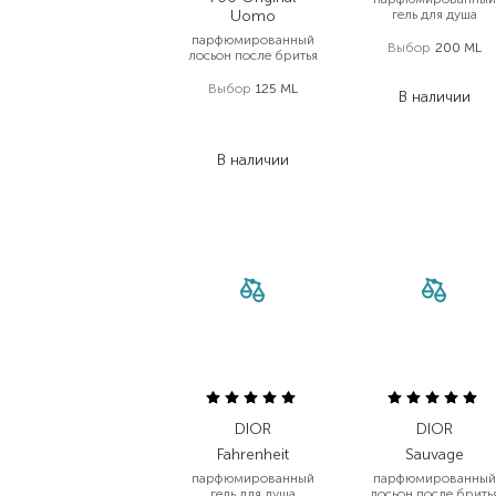
Uomo
гель для душа
парфюмированный
Выбор
200 ML
лосьон после бритья
1 959,20
₴
Выбор
125 ML
В наличии
1 753,00
₴
1 227,10
₴
В наличии
DIOR
DIOR
Fahrenheit
Sauvage
парфюмированный
парфюмированный
гель для душа
лосьон после брить