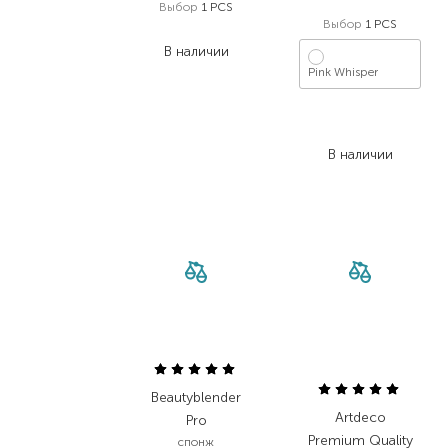
Выбор
1 PCS
Выбор
1 PCS
1 622,40
₴
В наличии
Pink Whisper
874,00
₴
699,20
₴
В наличии
Beautyblender
Artdeco
Pro
Premium Quality
спонж