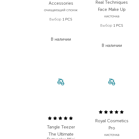
Real Techniques
Accessories
Face Make Up
очищающий спонж
кисточка
Выбор
1 PCS
Выбор
1 PCS
787,00
₴
590,30
₴
556,00
₴
В наличии
333,60
₴
В наличии
Royal Cosmetics
Tangle Teezer
Pro
The Ultimate
кисточка