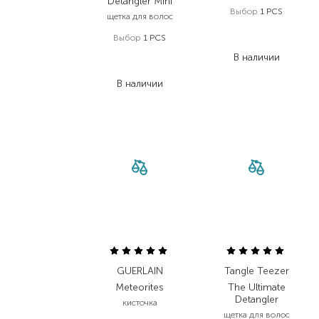
Detangler Mini
Выбор
1 PCS
щетка для волос
394,00
₴
Выбор
1 PCS
275,80
₴
759,00
₴
В наличии
607,20
₴
В наличии
GUERLAIN
Tangle Teezer
Meteorites
The Ultimate
Detangler
кисточка
щетка для волос