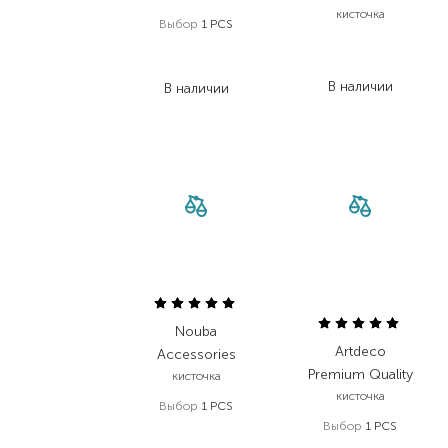
кисточка
Выбор
1 PCS
1 117,00
₴
1 058,00
₴
781,90
₴
846,40
₴
В наличии
В наличии
Nouba
Artdeco
Accessories
Premium Quality
кисточка
кисточка
Выбор
1 PCS
Выбор
1 PCS
1 909,00
₴