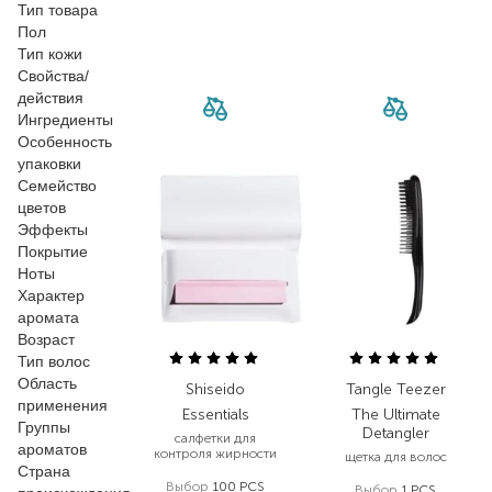
Тип товара
Пол
Тип кожи
Свойства/
действия
Ингредиенты
Особенность
упаковки
Семейство
цветов
Эффекты
Покрытие
Ноты
Характер
аромата
Возраст
Тип волос
Область
Shiseido
Tangle Teezer
применения
Essentials
The Ultimate
Группы
Detangler
салфетки для
ароматов
контроля жирности
щетка для волос
Страна
Выбор
100 PCS
Выбор
1 PCS