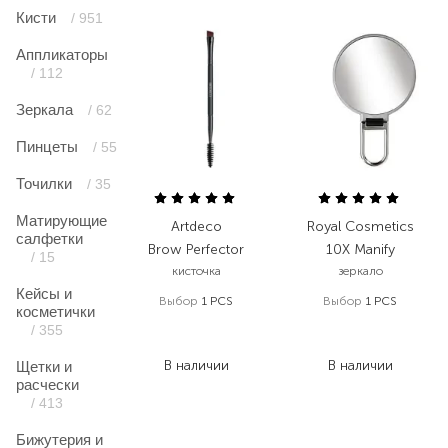
Кисти
/ 951
Аппликаторы
/ 112
Зеркала
/ 62
Пинцеты
/ 55
Точилки
/ 35
Матирующие
Artdeco
Royal Cosmetics
салфетки
Brow Perfector
10X Manify
/ 15
кисточка
зеркало
Кейсы и
Выбор
1 PCS
Выбор
1 PCS
косметички
557,00
₴
770,00
₴
/ 355
367,60
₴
539,00
₴
В наличии
В наличии
Щетки и
расчески
/ 413
Бижутерия и