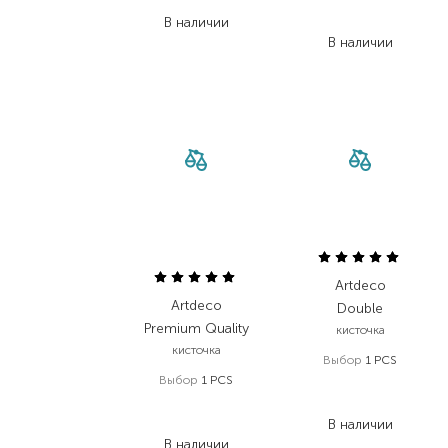
1 221,80
₴
557,00
₴
В наличии
334,20
₴
В наличии
Artdeco
Artdeco
Double
Premium Quality
кисточка
кисточка
Выбор
1 PCS
Выбор
1 PCS
101,00
₴
949,00
₴
66,70
₴
664,30
₴
В наличии
В наличии