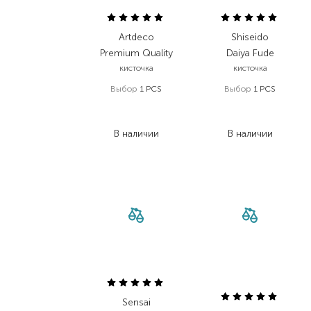
Artdeco
Shiseido
Premium Quality
Daiya Fude
кисточка
кисточка
Выбор
1 PCS
Выбор
1 PCS
837,00
₴
4 234,00
₴
502,20
₴
2 201,70
₴
В наличии
В наличии
Sensai