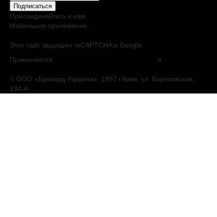
Подписаться
Присоединяйтесь к нам
Мобильное приложение
Этот сайт защищен reCAPTCHA и Google
Применяется
Политика конфиденциальности
и
Условия
обслуживания
© ООО «Брокард-Украина», 1997 г.Киев, ул. Кириловская,
134-А