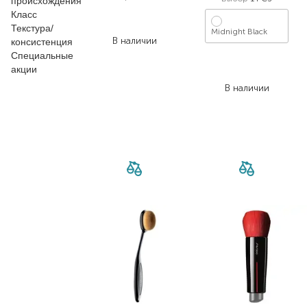
происхождения
1 823,00
₴
Класс
1 093,80
₴
Текстура/
Midnight Black
В наличии
консистенция
Специальные
874,00
₴
акции
699,20
₴
В наличии