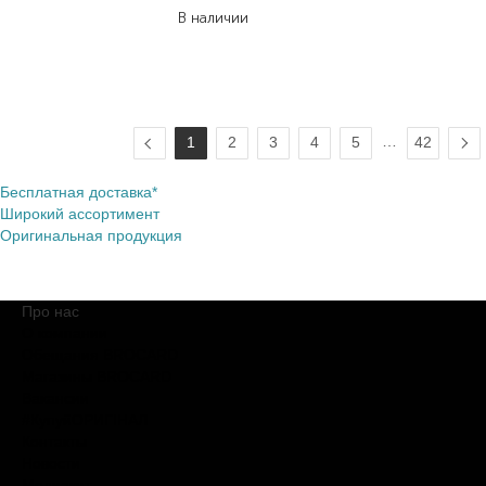
В наличии
…
1
2
3
4
5
42
Бесплатная доставка*
Широкий ассортимент
Оригинальная продукция
Про нас
О компании
Обещания BROCARD
Магазины BROCARD
Вакансии
#КупуйОРИГІНАЛ
Контакты
Новости
Медиакит