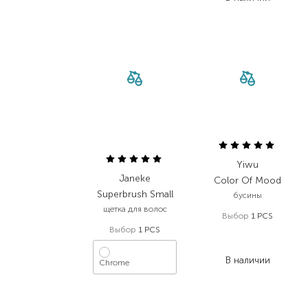
Yiwu
Janeke
Color Of Mood
Superbrush Small
бусины
щетка для волос
Выбор
1 PCS
Выбор
1 PCS
99,00
₴
59,40
₴
В наличии
Chrome
1 350,00
₴
1 080,00
₴