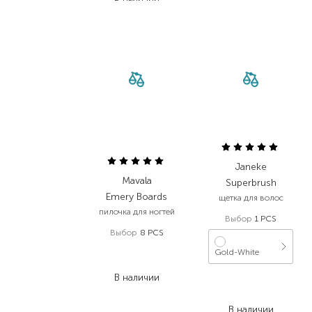
Janeke
Mavala
Superbrush
Emery Boards
щетка для волос
пилочка для ногтей
Выбор
1 PCS
Выбор
8 PCS
239,00
₴
Gold-White
179,30
₴
В наличии
2 250,00
₴
1 800,00
₴
В наличии