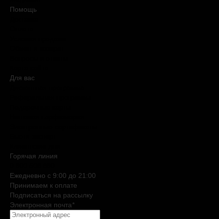
Помощь
Доставка
Оплата
Условия продажи
Обмен и возврат
Вопросы и ответы
Карта сайта
Для вас
Дисконтная программа
Реферальная программа
Подарочные карты
Нишевая парфюмерия
Электронные сертификаты
Бьюти эксперт
Клиентские дни
Горячая линия
0 800 508 880
Ежедневно c 9:00 до 21:00
Принимаем к оплате
Подписаться на рассылку
Электронная почта
*