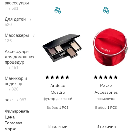
аксессуары
/ 591
Для детей
/
520
Массажеры
/
136
Аксессуары
для домашних
процедур
/ 451
Маникюр и
педикюр
Artdeco
Mavala
/ 326
Quattro
Accessories
футляр для теней
косметичка
sale
/ 987
Выбор
1 PCS
Выбор
1 PCS
Фильтровать
613,00
₴
490,00
₴
Цена
367,80
₴
367,50
₴
Торговая
В наличии
В наличии
марка