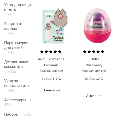
Уход для лица
и тела
/ 655
Защита от
солнца
/ 68
Парфюмерия
для детей
/ 45
Aura Cosmetics
LUKKY
Декоративная
Pusheen
Raspberry
косметика
бальзам для губ
бальзам для губ
/ 322
Выбор
3.8 G
Выбор
10 G
Уход за
229,00
₴
195,00
₴
полостью рта
В наличии
150,20
₴
/ 89
В наличии
Аксессуары
/
473
Наборы
/ 205