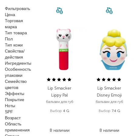
Фильтровать
Цена
Торговая
марка
Тип товара
Пол
Тип кожи
Свойства/
действия
Ингредиенты
Особенность
упаковки
Семейство
цветов
Lip Smacker
Lip Smacker
Эффекты
Lippy Pal
Disney Emoji
Покрытие
бальзам для губ
бальзам для губ
Ноты
Выбор
4 G
Выбор
7.4 G
SPF
Возраст
338,00
₴
405,00
₴
Область
185,90
₴
222,80
₴
применения
В наличии
В наличии