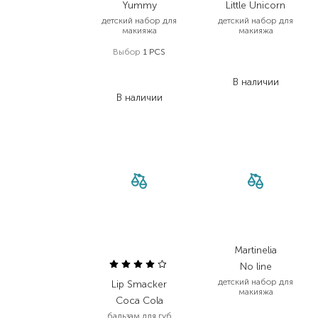
Yummy
Little Unicorn
детский набор для
детский набор для
макияжа
макияжа
Выбор
1 PCS
219,00
₴
142,40
₴
362,00
₴
В наличии
235,30
₴
В наличии
Martinelia
No line
детский набор для
Lip Smacker
макияжа
Coca Cola
878,00
₴
бальзам для губ