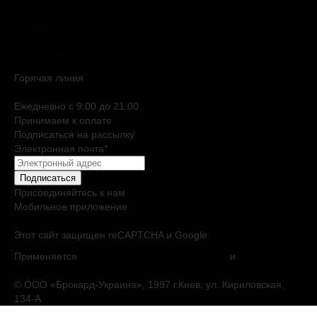
Подарочные карты
Нишевая парфюмерия
Электронные сертификаты
Бьюти эксперт
Клиентские дни
Горячая линия
0 800 508 880
Ежедневно c 9:00 до 21:00
Принимаем к оплате
Подписаться на рассылку
Электронная почта
*
Подписаться
Присоединяйтесь к нам
Мобильное приложение
Этот сайт защищен reCAPTCHA и Google
Применяется
Политика конфиденциальности
и
Условия
обслуживания
© ООО «Брокард-Украина», 1997 г.Киев, ул. Кириловская,
134-А