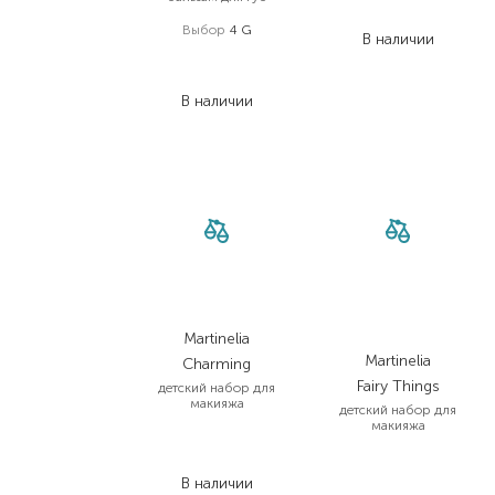
614,60
₴
Выбор
4 G
В наличии
188,00
₴
103,40
₴
В наличии
Martinelia
Martinelia
Charming
Fairy Things
детский набор для
макияжа
детский набор для
макияжа
988,00
₴
642,20
₴
1 647,00
₴
В наличии
1 070,60
₴