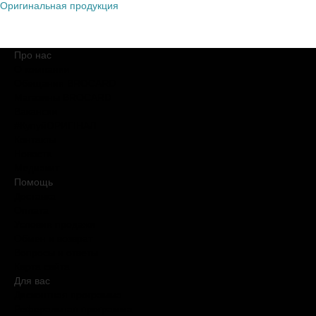
Оригинальная продукция
Про нас
О компании
Обещания BROCARD
Магазины BROCARD
Вакансии
#КупуйОРИГІНАЛ
Контакты
Новости
Медиакит
Помощь
Доставка
Оплата
Условия продажи
Обмен и возврат
Вопросы и ответы
Карта сайта
Для вас
Дисконтная программа
Реферальная программа