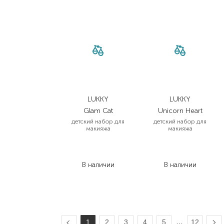
LUKKY
LUKKY
Glam Сat
Unicorn Heart
детский набор для
детский набор для
макияжа
макияжа
519,00
₴
685,00
₴
378,90
₴
500,10
₴
В наличии
В наличии
…
1
2
3
4
5
12