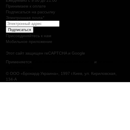
Ежедневно c 9:00 до 21:00
Принимаем к оплате
Подписаться на рассылку
Электронная почта
*
Подписаться
Присоединяйтесь к нам
Мобильное приложение
Этот сайт защищен reCAPTCHA и Google
Применяется
Политика конфиденциальности
и
Условия
обслуживания
© ООО «Брокард-Украина», 1997 г.Киев, ул. Кириловская,
134-А