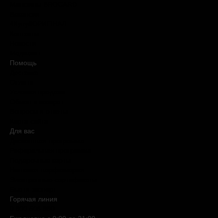
Магазины BROCARD
Вакансии
#КупуйОРИГІНАЛ
Контакты
Новости
Медиакит
Помощь
Доставка
Оплата
Условия продажи
Обмен и возврат
Вопросы и ответы
Карта сайта
Для вас
Дисконтная программа
Реферальная программа
Подарочные карты
Нишевая парфюмерия
Электронные сертификаты
Бьюти эксперт
Горячая линия
0 800 508 880