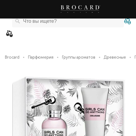
Каталог
Бренды
Акции
Новости
Магазины
eCard
товаров
Brocard
Парфюмерия
Группы ароматов
Древесные