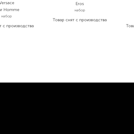
Versace
Eros
ur Homme
набор
набор
Товар снят с производства
т с производства
Тов