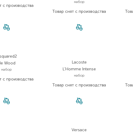
набор
т с производства
Товар снят с производства
Тов
squared2
Lacoste
He Wood
L'Homme Intense
набор
набор
т с производства
Товар снят с производства
Тов
Versace