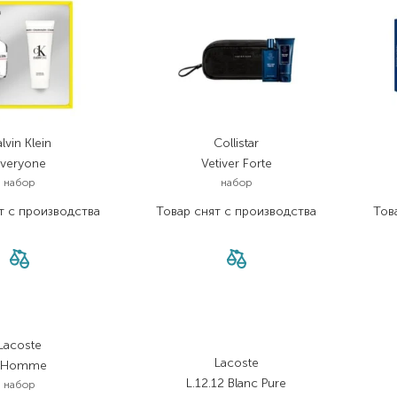
lvin Klein
Collistar
Everyone
Vetiver Forte
набор
набор
т с производства
Товар снят с производства
Тов
Lacoste
Lacoste
L'Homme
L.12.12 Blanc Pure
набор