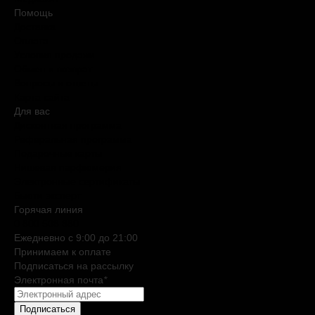
Помощь
Доставка
Оплата
Условия продажи
Обмен и возврат
Вопросы и ответы
Карта сайта
Для вас
Дисконтная программа
Реферальная программа
Подарочные карты
Нишевая парфюмерия
Электронные сертификаты
Бьюти эксперт
Горячая линия
0 800 508 880
Ежедневно c 9:00 до 21:00
Принимаем к оплате
Подписаться на рассылку
Электронная почта
*
Подписаться