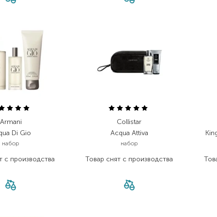
Armani
Collistar
qua Di Gio
Acqua Attiva
Kin
набор
набор
т с производства
Товар снят с производства
Тов