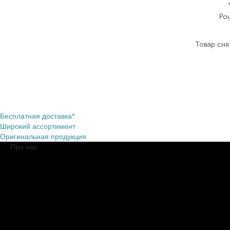
Po
Товар сня
Бесплатная доставка*
Широкий ассортимент
Оригинальная продукция
Про нас
О компании
Обещания BROCARD
Магазины BROCARD
Вакансии
#КупуйОРИГІНАЛ
Контакты
Новости
Медиакит