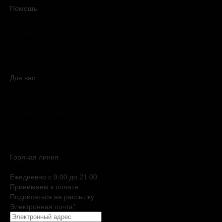
Помощь
Доставка
Оплата
Условия продажи
Обмен и возврат
Вопросы и ответы
Карта сайта
Для вас
Дисконтная программа
Реферальная программа
Подарочные карты
Нишевая парфюмерия
Электронные сертификаты
Бьюти эксперт
Клиентские дни
Горячая линия
0 800 508 880
Ежедневно c 9:00 до 21:00
Принимаем к оплате
Подписаться на рассылку
Электронная почта
*