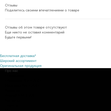
Отзывы
Поделитесь своими впечатлениями о товаре
Отзывы об этом товаре отсутствуют
Еще никто не оставил комментарий
Будьте первыми!
Бесплатная доставка*
Широкий ассортимент
Оригинальная продукция
Про нас
О компании
Обещания BROCARD
Магазины BROCARD
Вакансии
#КупуйОРИГІНАЛ
Контакты
Новости
Медиакит