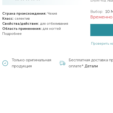
Штрих-код
761
Выбор:
10 
Страна происхождения:
Чехия
Временно 
Класс:
селектив
Свойства/действия:
для отбеливания
Область применения:
для ногтей
Подробнее
Проверить н
Только оригинальная
Бесплатная доставка п
продукция
оплате*
Детали