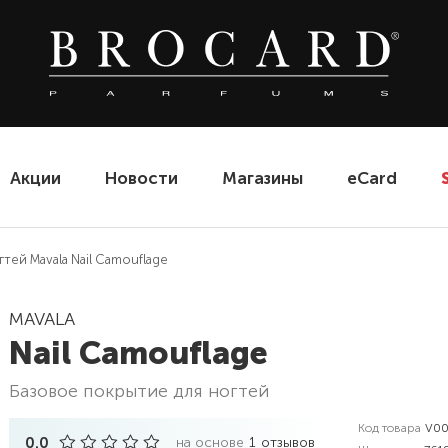
Акции
Новости
Магазины
eCard
тей Mavala Nail Camouflage
MAVALA
Nail Camouflage
базовое покрытие для ногтей
Код товара
V00
0.0
на основе
1
отзывов