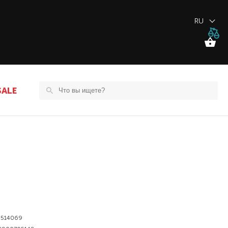
RU
SALE
514069