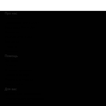
Про нас
О компании
Обещания BROCARD
Магазины BROCARD
Вакансии
#КупуйОРИГІНАЛ
Контакты
Новости
Медиакит
Помощь
Доставка
Оплата
Условия продажи
Обмен и возврат
Вопросы и ответы
Карта сайта
Для вас
Дисконтная программа
Реферальная программа
Подарочные карты