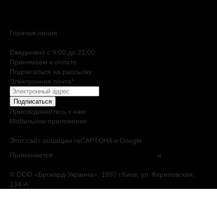
Нишевая парфюмерия
Электронные сертификаты
Бьюти эксперт
Горячая линия
0 800 508 880
Ежедневно c 9:00 до 21:00
Принимаем к оплате
Подписаться на рассылку
Электронная почта
*
Подписаться
Присоединяйтесь к нам
Мобильное приложение
Этот сайт защищен reCAPTCHA и Google
Применяется
Политика конфиденциальности
и
Условия
обслуживания
© ООО «Брокард-Украина», 1997 г.Киев, ул. Кириловская,
134-А