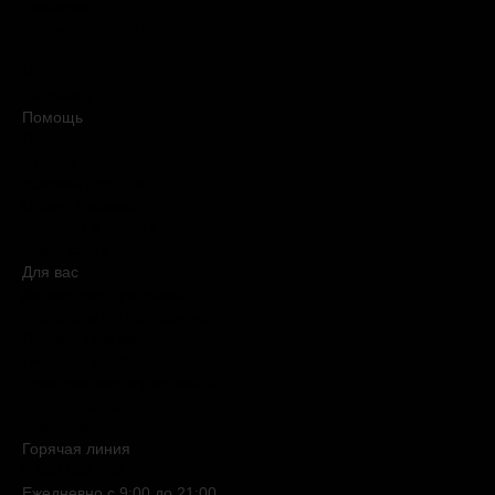
Вакансии
#КупуйОРИГІНАЛ
Контакты
Новости
Медиакит
Помощь
Доставка
Оплата
Условия продажи
Обмен и возврат
Вопросы и ответы
Карта сайта
Для вас
Дисконтная программа
Реферальная программа
Подарочные карты
Нишевая парфюмерия
Электронные сертификаты
Бьюти эксперт
Клиентские дни
Горячая линия
0 800 508 880
Ежедневно c 9:00 до 21:00