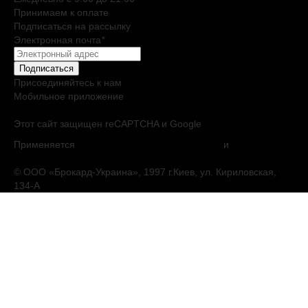
Принимаем к оплате
Подписаться на рассылку
Электронная почта
*
Подписаться
Присоединяйтесь к нам
Мобильное приложение
Этот сайт защищен reCAPTCHA и Google
Применяется
Политика конфиденциальности
и
Условия
обслуживания
© ООО «Брокард-Украина», 1997 г.Киев, ул. Кириловская,
134-А