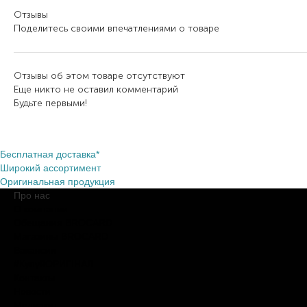
Отзывы
Поделитесь своими впечатлениями о товаре
Отзывы об этом товаре отсутствуют
Еще никто не оставил комментарий
Будьте первыми!
Бесплатная доставка*
Широкий ассортимент
Оригинальная продукция
Про нас
О компании
Обещания BROCARD
Магазины BROCARD
Вакансии
#КупуйОРИГІНАЛ
Контакты
Новости
Медиакит