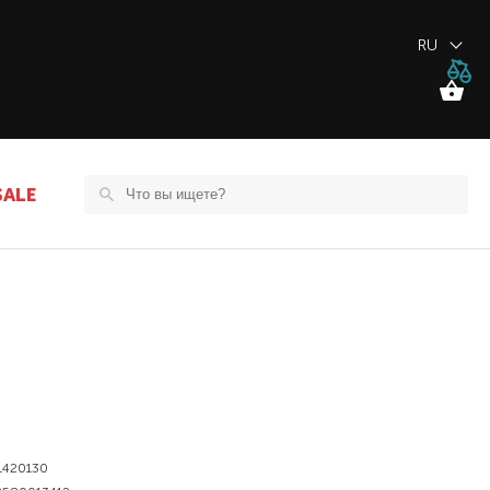
RU
SALE
1420130