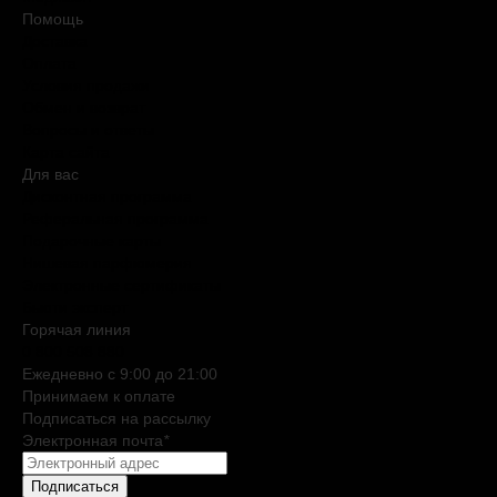
Помощь
Доставка
Оплата
Условия продажи
Обмен и возврат
Вопросы и ответы
Карта сайта
Для вас
Дисконтная программа
Реферальная программа
Подарочные карты
Нишевая парфюмерия
Электронные сертификаты
Бьюти эксперт
Горячая линия
0 800 508 880
Ежедневно c 9:00 до 21:00
Принимаем к оплате
Подписаться на рассылку
Электронная почта
*
Подписаться