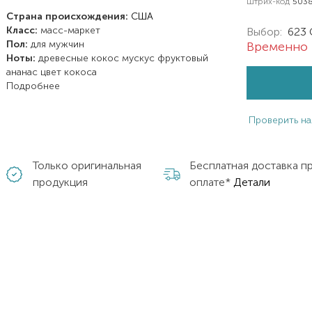
Штрих-код
503
Страна происхождения:
США
Класс:
масс-маркет
Выбор:
623 
Пол:
для мужчин
Временно 
Ноты:
древесные
кокос
мускус
фруктовый
ананас
цвет кокоса
Подробнее
Проверить на
Только оригинальная
Бесплатная доставка п
продукция
оплате*
Детали