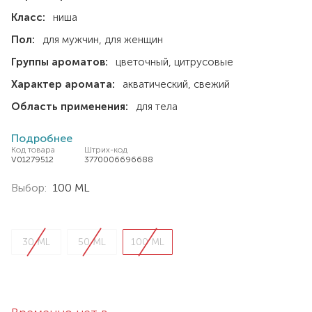
Класс:
ниша
Пол:
для мужчин
для женщин
Группы ароматов:
цветочный
цитрусовые
Характер аромата:
акватический
свежий
Область применения:
для тела
Подробнее
Код товара
Штрих-код
V01279512
3770006696688
Выбор:
100 ML
30 ML
50 ML
100 ML