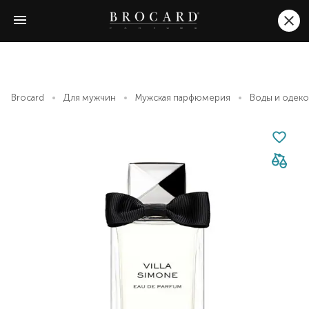
Brocard
Для мужчин
Мужская парфюмерия
Воды и одек