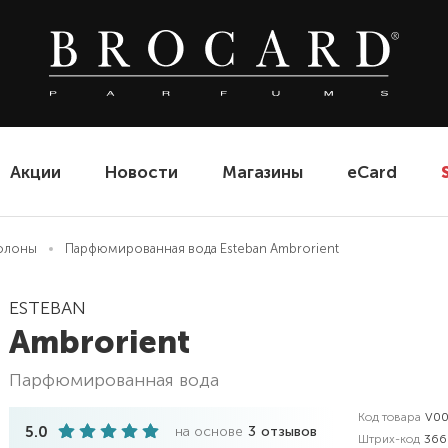
Акции
Новости
Магазины
eCard
олоны
Парфюмированная вода Esteban Ambrorient
ESTEBAN
Ambrorient
парфюмированная вода
Код товара
V00
5.0
на основе
3
отзывов
Штрих-код
366