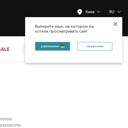
Киев
RU
Закрыть
Выберите язык, на котором бы
хотели просматривать сайт
українською
на русском
SALE
097192
0963053795