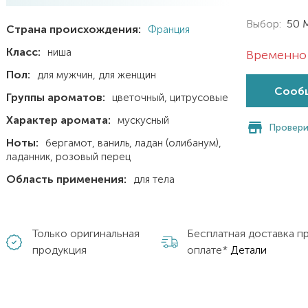
Выбор:
50 
Страна происхождения:
Франция
Класс:
ниша
Временно 
Пол:
для мужчин
для женщин
Сообщ
Группы ароматов:
цветочный
цитрусовые
Характер аромата:
мускусный
Провери
Ноты:
бергамот
ваниль
ладан (олибанум)
ладанник
розовый перец
Область применения:
для тела
Только оригинальная
Бесплатная доставка п
продукция
оплате*
Детали