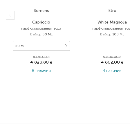
Somens
Etro
Capriccio
White Magnolia
парфюмированная вода
парфюмированная во
Выбор
50 ML
Выбор
100 ML
50 ML
8 176,00
₴
9 800,00
₴
4 823,80
₴
4 802,00
₴
В наличии
В наличии
Item 1 of 5