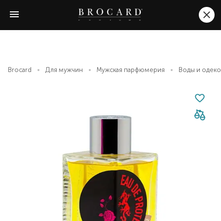
Brocard
Для мужчин
Мужская парфюмерия
Воды и одек