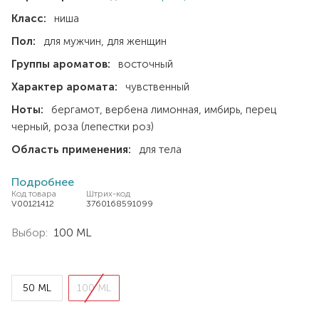
Класс:
ниша
Пол:
для мужчин
для женщин
Группы ароматов:
восточный
Характер аромата:
чувственный
Ноты:
бергамот
вербена лимонная
имбирь
перец
черный
роза (лепестки роз)
Область применения:
для тела
Подробнее
Код товара
Штрих-код
V00121412
3760168591099
Выбор:
100 ML
50 ML
100 ML