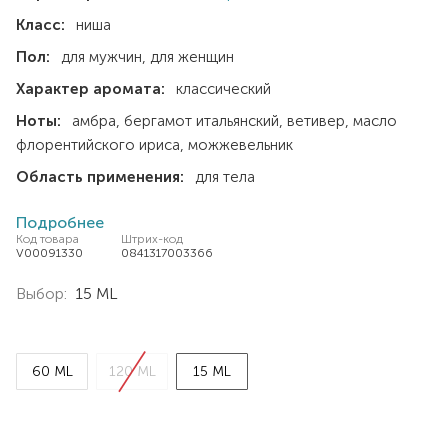
Класс:
ниша
Пол:
для мужчин
для женщин
Характер аромата:
классический
Ноты:
амбра
бергамот итальянский
ветивер
масло
флорентийского ириса
можжевельник
Область применения:
для тела
Подробнее
Код товара
Штрих-код
V00091330
0841317003366
Выбор:
15 ML
60 ML
120 ML
15 ML