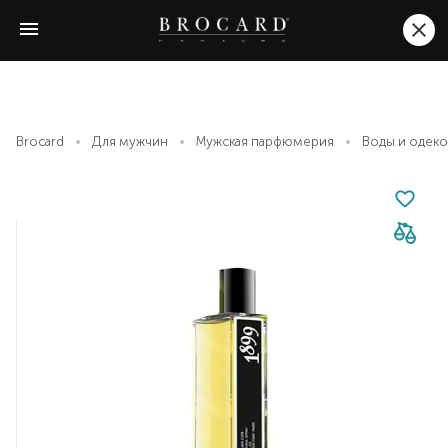
Brocard
Для мужчин
Мужская парфюмерия
Воды и одек