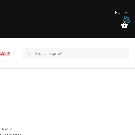
RU
SALE
143212