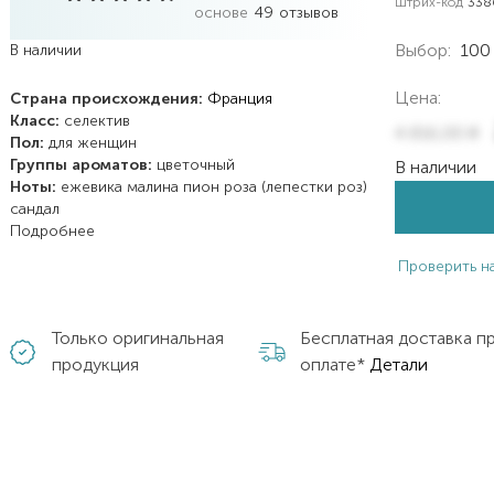
Штрих-код
338
основе
49
отзывов
Выбор:
100
В наличии
Цена:
Страна происхождения:
Франция
Класс:
селектив
4 816,00
₴
Пол:
для женщин
Группы ароматов:
цветочный
В наличии
Ноты:
ежевика
малина
пион
роза (лепестки роз)
сандал
Подробнее
Проверить н
Только оригинальная
Бесплатная доставка п
продукция
оплате*
Детали