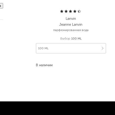
в
Lanvin
Jeanne Lanvin
парфюмированная вода
Выбор
100 ML
100 ML
4 816,00
₴
2 119,00
₴
В наличии