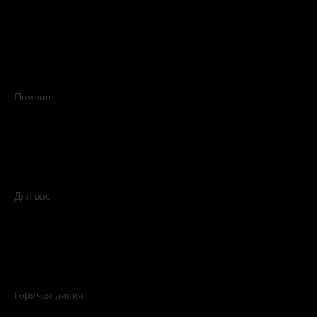
Магазины BROCARD
Вакансии
#КупуйОРИГІНАЛ
Контакты
Новости
Медиакит
Помощь
Доставка
Оплата
Условия продажи
Обмен и возврат
Вопросы и ответы
Карта сайта
Для вас
Дисконтная программа
Реферальная программа
Подарочные карты
Нишевая парфюмерия
Электронные сертификаты
Бьюти эксперт
Горячая линия
0 800 508 880