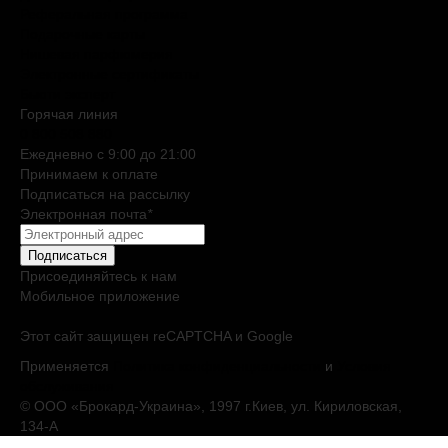
Реферальная программа
Подарочные карты
Нишевая парфюмерия
Электронные сертификаты
Бьюти эксперт
Горячая линия
0 800 508 880
Ежедневно c 9:00 до 21:00
Принимаем к оплате
Подписаться на рассылку
Электронная почта
*
Подписаться
Присоединяйтесь к нам
Мобильное приложение
Этот сайт защищен reCAPTCHA и Google
Применяется
Политика конфиденциальности
и
Условия
обслуживания
© ООО «Брокард-Украина», 1997 г.Киев, ул. Кириловская,
134-А