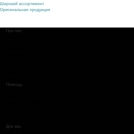
Широкий ассортимент
Оригинальная продукция
Про нас
О компании
Обещания BROCARD
Магазины BROCARD
Вакансии
#КупуйОРИГІНАЛ
Контакты
Новости
Медиакит
Помощь
Доставка
Оплата
Условия продажи
Обмен и возврат
Вопросы и ответы
Карта сайта
Для вас
Дисконтная программа