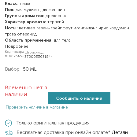
Класс:
ниша
Пол:
для мужчин
для женщин
Группы ароматов:
древесные
Характер аромата:
терпкий
Ноты:
ветивер
герань
грейпфрут
иланг-иланг
ирис
кардамон
трава
операнид
Область применения:
для тела
Подробнее
Код товара
Штрих-код
V00173492
3760033631844
Выбор:
50 ML
Временно нет в
наличии
Сообщить о наличии
Проверить наличие в магазине
Только оригинальная продукция
Бесплатная доставка при онлайн оплате*
Детали