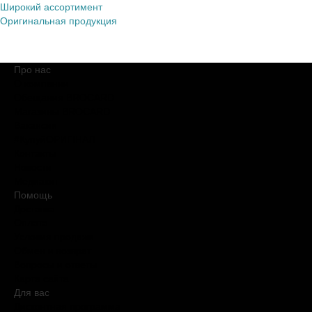
Широкий ассортимент
Оригинальная продукция
Про нас
О компании
Обещания BROCARD
Магазины BROCARD
Вакансии
#КупуйОРИГІНАЛ
Контакты
Новости
Медиакит
Помощь
Доставка
Оплата
Условия продажи
Обмен и возврат
Вопросы и ответы
Карта сайта
Для вас
Дисконтная программа