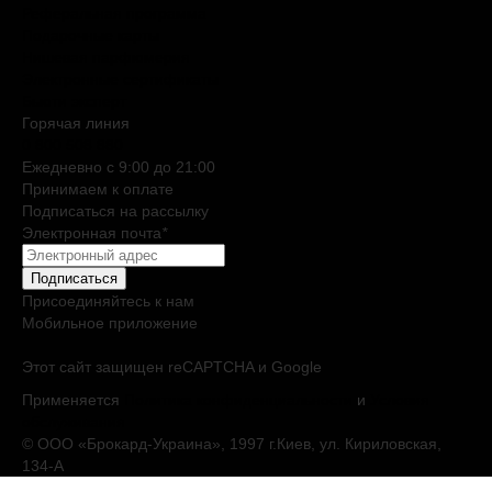
Реферальная программа
Подарочные карты
Нишевая парфюмерия
Электронные сертификаты
Бьюти эксперт
Горячая линия
0 800 508 880
Ежедневно c 9:00 до 21:00
Принимаем к оплате
Подписаться на рассылку
Электронная почта
*
Подписаться
Присоединяйтесь к нам
Мобильное приложение
Этот сайт защищен reCAPTCHA и Google
Применяется
Политика конфиденциальности
и
Условия
обслуживания
© ООО «Брокард-Украина», 1997 г.Киев, ул. Кириловская,
134-А